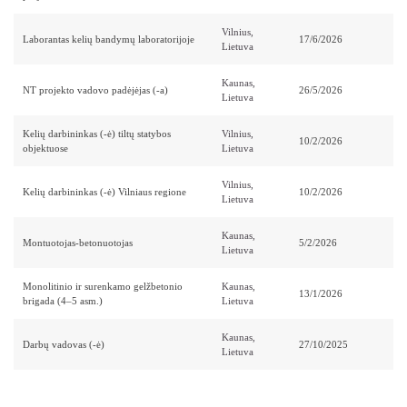
Laborantas kelių bandymų laboratorijoje
17/6/2026
NT projekto vadovo padėjėjas (-a)
26/5/2026
Kelių darbininkas (-ė) tiltų statybos
10/2/2026
objektuose
Kelių darbininkas (-ė) Vilniaus regione
10/2/2026
Montuotojas-betonuotojas
5/2/2026
Monolitinio ir surenkamo gelžbetonio
13/1/2026
brigada (4–5 asm.)
Darbų vadovas (-ė)
27/10/2025