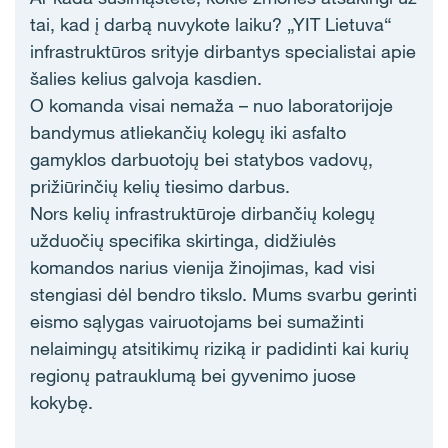
tai, kad į darbą nuvykote laiku? „YIT Lietuva“
infrastruktūros srityje dirbantys specialistai apie
šalies kelius galvoja kasdien.
O komanda visai nemaža – nuo laboratorijoje
bandymus atliekančių kolegų iki asfalto
gamyklos darbuotojų bei statybos vadovų,
prižiūrinčių kelių tiesimo darbus.
Nors kelių infrastruktūroje dirbančių kolegų
užduočių specifika skirtinga, didžiulės
komandos narius vienija žinojimas, kad visi
stengiasi dėl bendro tikslo. Mums svarbu gerinti
eismo sąlygas vairuotojams bei sumažinti
nelaimingų atsitikimų riziką ir padidinti kai kurių
regionų patrauklumą bei gyvenimo juose
kokybę.