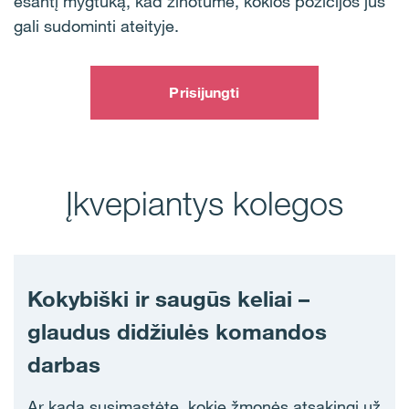
esantį mygtuką, kad žinotume, kokios pozicijos jus
gali sudominti ateityje.
Prisijungti
Įkvepiantys kolegos
Kokybiški ir saugūs keliai –
glaudus didžiulės komandos
darbas
Ar kada susimąstėte, kokie žmonės atsakingi už