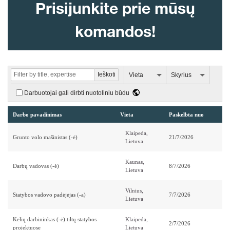
Prisijunkite prie mūsų
komandos!
Vieta
Skyrius
Darbuotojai gali dirbti nuotoliniu būdu
Darbo pavadinimas
Vieta
Paskelbta nuo
Grunto volo mašinistas (-ė)
21/7/2026
Darbų vadovas (-ė)
8/7/2026
Statybos vadovo padėjėjas (-a)
7/7/2026
Kelių darbininkas (-ė) tiltų statybos
2/7/2026
projektuose