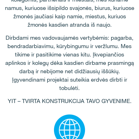
namus, kuriuose išsipildo svajonės, biurus, kuriuose
žmonės jaučiasi kaip namie, miestus, kuriuos
žmonės kasdien atranda iš naujo.
Dirbdami mes vadovaujamės vertybėmis: pagarba,
bendradarbiavimu, kūrybingumu ir veržlumu. Mes
tikime ir pasitikime vienas kitu. Įkvepiančios
aplinkos ir kolegų dėka kasdien dirbame prasmingą
darbą ir nebijome net didžiausių iššūkių.
Įgyvendinami projektai suteikia erdvės dirbti ir
tobulėti.
YIT – TVIRTA KONSTRUKCIJA TAVO GYVENIME.