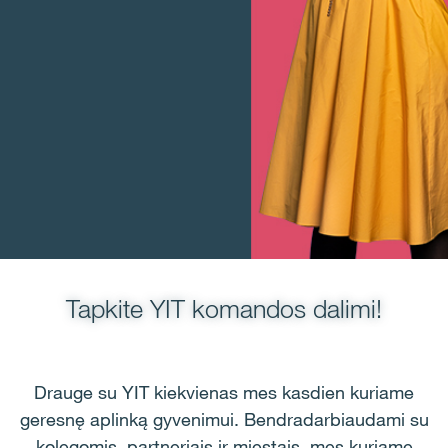
Tapkite YIT komandos dalimi!
Drauge su YIT kiekvienas mes kasdien kuriame
geresnę aplinką gyvenimui. Bendradarbiaudami su
kolegomis, partneriais ir miestais, mes kuriame