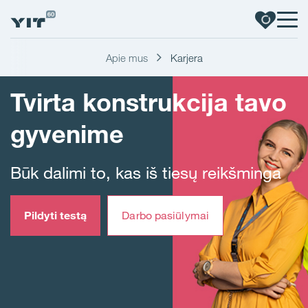
Apie mus
Karjera
Tvirta konstrukcija tavo
gyvenime
Būk dalimi to, kas iš tiesų reikšminga
Pildyti testą
Darbo pasiūlymai