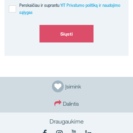
Perskaičiau ir suprantu
YIT Privatumo politiką ir naudojimo
sąlygas
Siųsti
Įsimink
Dalintis
Draugaukime