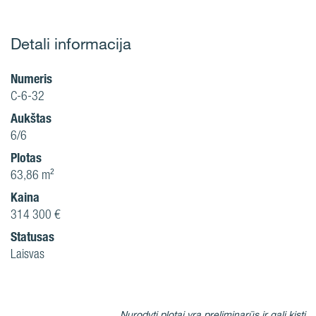
Detali informacija
Numeris
C-6-32
Aukštas
6/6
Plotas
63,86 m²
Kaina
314 300 €
Statusas
Laisvas
Nurodyti plotai yra preliminarūs ir gali kisti