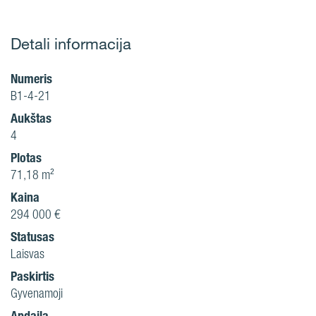
Detali informacija
Numeris
B1-4-21
Aukštas
4
Plotas
71,18 m²
Kaina
294 000 €
Statusas
Laisvas
Paskirtis
Gyvenamoji
Apdaila