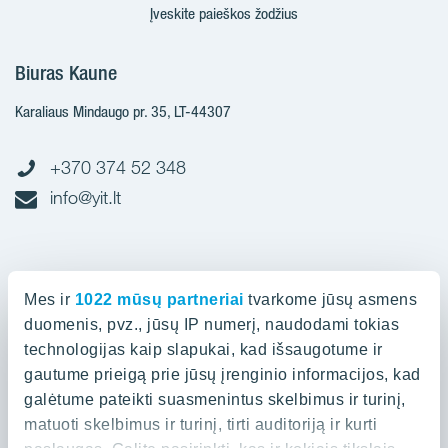
Įveskite paieškos žodžius
Biuras Kaune
Karaliaus Mindaugo pr. 35, LT-44307
+370 374 52 348
info@yit.lt
Biuras Vilniuje
Mes ir
1022 mūsų partneriai
tvarkome jūsų asmens
Spaudos g. 7, LT-05132
duomenis, pvz., jūsų IP numerį, naudodami tokias
technologijas kaip slapukai, kad išsaugotume ir
gautume prieigą prie jūsų įrenginio informacijos, kad
+370 523 88 836
galėtume pateikti suasmenintus skelbimus ir turinį,
info@yit.lt
matuoti skelbimus ir turinį, tirti auditoriją ir kurti