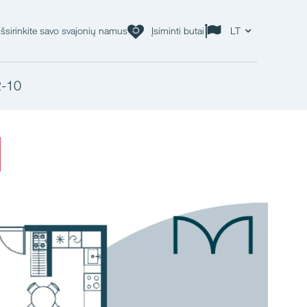
Išsirinkite savo svajonių namus
Įsiminti butai
LT
2-10