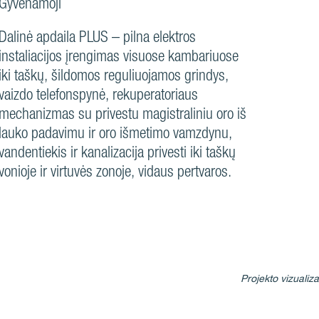
Gyvenamoji
Dalinė apdaila PLUS – pilna elektros
instaliacijos įrengimas visuose kambariuose
iki taškų, šildomos reguliuojamos grindys,
vaizdo telefonspynė, rekuperatoriaus
mechanizmas su privestu magistraliniu oro iš
lauko padavimu ir oro išmetimo vamzdynu,
vandentiekis ir kanalizacija privesti iki taškų
vonioje ir virtuvės zonoje, vidaus pertvaros.
Projekto vizualiza