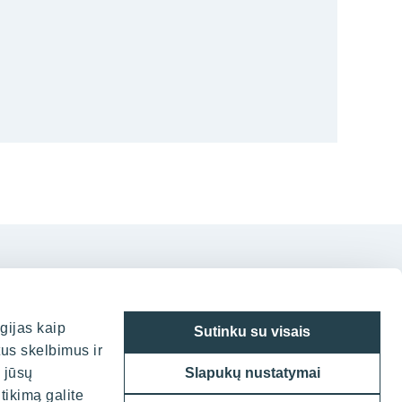
gijas kaip
Sutinku su visais
tus skelbimus ir
 Vilniuje
a jūsų
Slapukų nustatymai
tikimą galite
g. 7, LT-05132