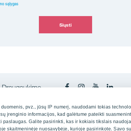
imo sąlygas
Siųsti
Draugaukime
uomenis, pvz., jūsų IP numerį, naudodami tokias technolo
ūsų įrenginio informacijos, kad galėtume pateikti suasmenin
Kaune
Biuras
kurti paslaugas. Galite pasirinkti, kas ir kokiais tikslais naudoj
oje skaitmeninėje nuosavybėje, kurioje pasirinkote. Savo su
indaugo pr. 35, LT-44307
Spaudos 