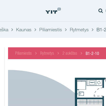
eška
Kaunas
Piliamiestis
Rytmetys
B1-
Piliamiestis
Rytmetys
2 aukštas
B1-2-10