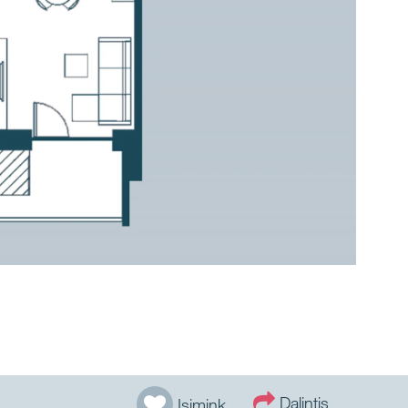
Dalintis
Įsimink