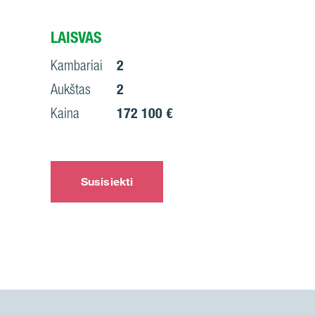
LAISVAS
Kambariai
2
Aukštas
2
Kaina
172 100 €
Susisiekti