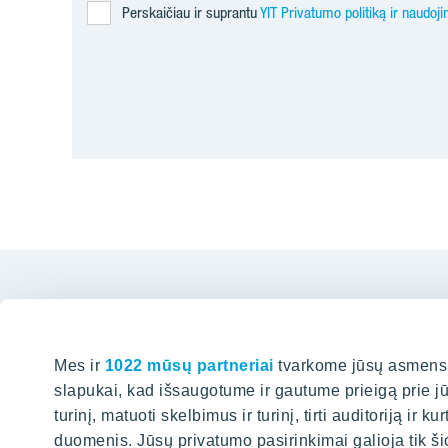
Perskaičiau ir suprantu
YIT Privatumo politiką ir naudoj
Mes ir
1022 mūsų partneriai
tvarkome jūsų asmens d
slapukai, kad išsaugotume ir gautume prieigą prie j
Biuras 
turinį, matuoti skelbimus ir turinį, tirti auditoriją ir 
duomenis. Jūsų privatumo pasirinkimai galioja tik ši
Karaliaus M