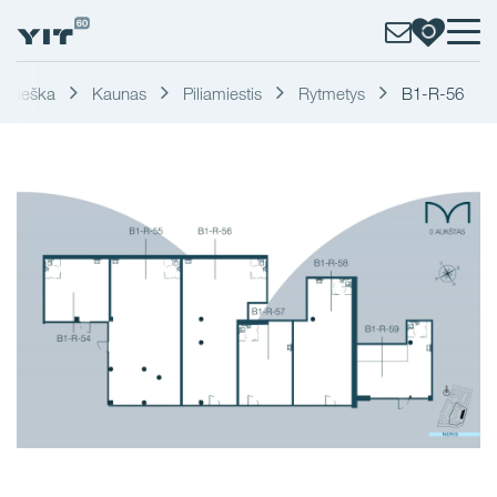
Paieška
Kaunas
Piliamiestis
Rytmetys
B1-R-56