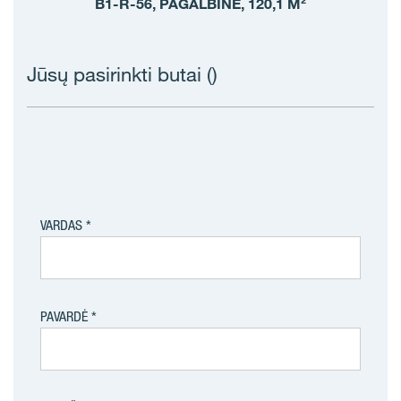
B1-R-56, PAGALBINË, 120,1 M²
Jūsų pasirinkti butai (
)
VARDAS
PAVARDĖ