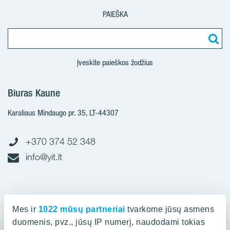
PAIEŠKA
Įveskite paieškos žodžius
Biuras Kaune
Karaliaus Mindaugo pr. 35, LT-44307
+370 374 52 348
info@yit.lt
Biuras Vilniuje
Mes ir
1022 mūsų partneriai
tvarkome jūsų asmens
Spaudos g. 7, LT-05132
duomenis, pvz., jūsų IP numerį, naudodami tokias