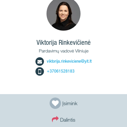
Viktorija Rinkevičienė
Pardavimų vadovė Vilniuje
viktorija.rinkeviciene@yit.lt
+37061528183
Įsimink
Dalintis