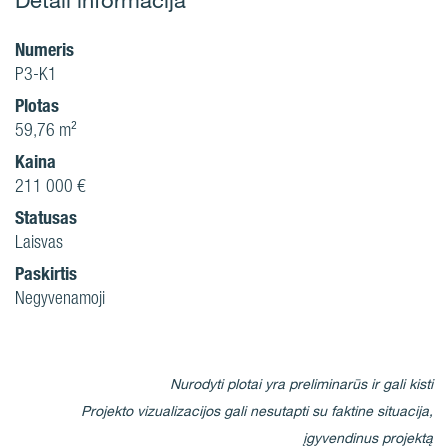
Numeris
P3-K1
Plotas
59,76 m²
Kaina
211 000 €
Statusas
Laisvas
Paskirtis
Negyvenamoji
Nurodyti plotai yra preliminarūs ir gali kisti
Projekto vizualizacijos gali nesutapti su faktine situacija,
įgyvendinus projektą