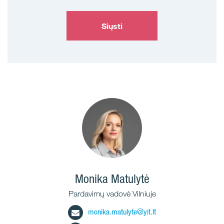
Siųsti
Monika Matulytė
Pardavimų vadovė Vilniuje
monika.matulyte@yit.lt