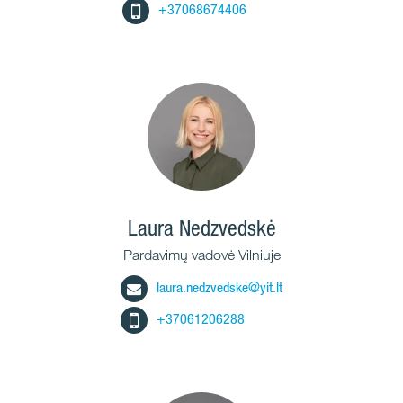
+37068674406
Laura Nedzvedskė
Pardavimų vadovė Vilniuje
laura.nedzvedske@yit.lt
+37061206288