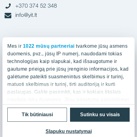
+370 374 52 348
info@yit.lt
Biuras Vilniuje
Mes ir
1022 mūsų partneriai
tvarkome jūsų asmens
Spaudos g. 7, LT-05132
duomenis, pvz., jūsų IP numerį, naudodami tokias
technologijas kaip slapukai, kad išsaugotume ir
gautume prieigą prie jūsų įrenginio informacijos, kad
+370 523 88 836
galėtume pateikti suasmenintus skelbimus ir turinį,
info@yit.lt
matuoti skelbimus ir turinį, tirti auditoriją ir kurti
paslaugas. Galite pasirinkti, kas ir kokiais tikslais
naudoja jūsų duomenis. Jūsų privatumo pasirinkimai
galioja tik šioje skaitmeninėje nuosavybėje, kurioje
Naudojimo sąlygos ir Privatumo politika
Cookies
Tik būtiniausi
Sutinku su visais
pasirinkote. Savo sutikimą galite bet kada pakeisti
© 2026 YIT Corporation
arba atšaukti spustelėję nuorodą į poraštę arba
piktogramą „Privatumo trigeris“.
Slapukų nustatymai