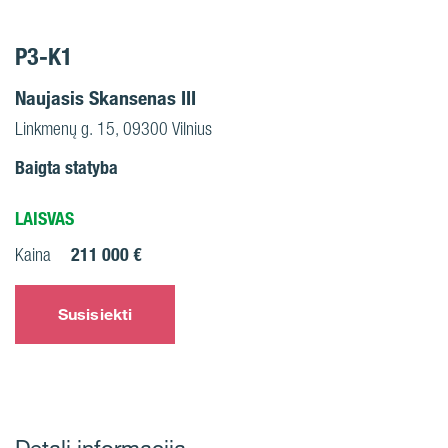
P3-K1
Naujasis Skansenas III
Linkmenų g. 15, 09300 Vilnius
Baigta statyba
LAISVAS
211 000 €
Kaina
Susisiekti
Detali informacija