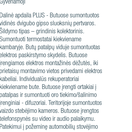
Gyvenamoji
Dalinė apdaila PLUS - Butuose sumontuotos
vidinės dvigubo gipso sluoksnių pertvaros.
Šildymo tipas – grindinis kolektorinis.
Sumontuoti termostatai kiekviename
kambaryje. Butų patalpų viduje sumontuotas
elektros paskirstymo skydelis. Butuose
įrengiamos elektros montažinės dėžutės, iki
prietaisų montavimo vietos privedami elektros
kabeliai. Individualūs rekuperatoriai
kiekviename bute. Butuose įrengti ortakiai į
patalpas ir sumontuoti oro tiekimo/šalinimo
įrenginiai - difuzoriai. Teritorijoje sumontuotos
vaizdo stebėjimo kameros. Butuose įrengtos
telefonspynės su video ir audio palaikymu.
Patekimui į požeminę automobilių stovėjimo