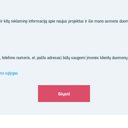
s ir kitą reklaminę informaciją apie naujus projektus ir šie mano asmens duom
telefono numeris, el. pašto adresas) būtų saugomi įmonės klientų duomenų 
imo sąlygas
Siųsti