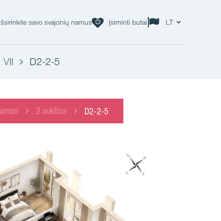
Išsirinkite savo svajonių namus
Įsiminti butai
LT
VII
D2-2-5
namas
2 aukštas
D2-2-5