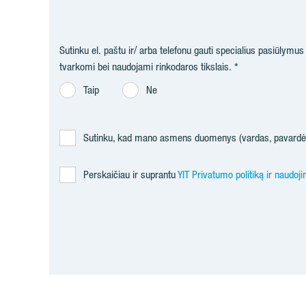
Sutinku el. paštu ir/ arba telefonu gauti specialius pasiūlymu
tvarkomi bei naudojami rinkodaros tikslais.
Taip
Ne
Sutinku, kad mano asmens duomenys (vardas, pavardė, 
Perskaičiau ir suprantu
YIT Privatumo politiką ir naudoj