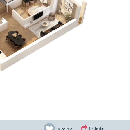
Dalintis
Įsimink