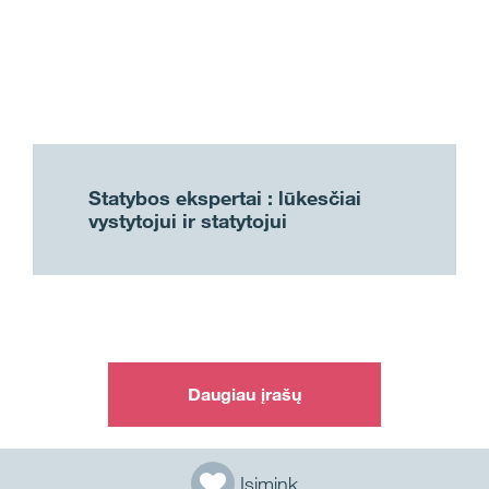
Statybos ekspertai : lūkesčiai
vystytojui ir statytojui
Daugiau įrašų
Įsimink