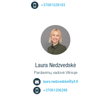
+37061528183
Laura Nedzvedskė
Pardavimų vadovė Vilniuje
laura.nedzvedske@yit.lt
+37061206288