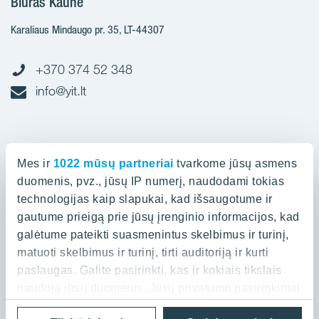
Biuras Kaune
Karaliaus Mindaugo pr. 35, LT-44307
+370 374 52 348
info@yit.lt
Biuras Vilniuje
Mes ir
1022 mūsų partneriai
tvarkome jūsų asmens
Spaudos g. 7, LT-05132
duomenis, pvz., jūsų IP numerį, naudodami tokias
technologijas kaip slapukai, kad išsaugotume ir
gautume prieigą prie jūsų įrenginio informacijos, kad
+370 523 88 836
galėtume pateikti suasmenintus skelbimus ir turinį,
info@yit.lt
matuoti skelbimus ir turinį, tirti auditoriją ir kurti
paslaugas. Galite pasirinkti, kas ir kokiais tikslais
naudoja jūsų duomenis. Jūsų privatumo pasirinkimai
galioja tik šioje skaitmeninėje nuosavybėje, kurioje
Naudojimo sąlygos ir Privatumo politika
Cookies