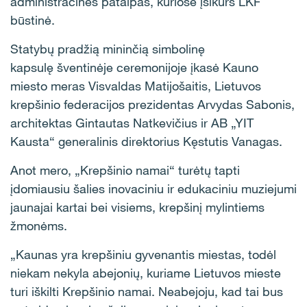
administracines patalpas, kuriose įsikurs LKF
būstinė.
Statybų pradžią mininčią simbolinę
kapsulę šventinėje ceremonijoje įkasė Kauno
miesto meras Visvaldas Matijošaitis, Lietuvos
krepšinio federacijos prezidentas Arvydas Sabonis,
architektas Gintautas Natkevičius ir AB „YIT
Kausta“ generalinis direktorius Kęstutis Vanagas.
Anot mero, „Krepšinio namai“ turėtų tapti
įdomiausiu šalies inovaciniu ir edukaciniu muziejumi
jaunajai kartai bei visiems, krepšinį mylintiems
žmonėms.
„Kaunas yra krepšiniu gyvenantis miestas, todėl
niekam nekyla abejonių, kuriame Lietuvos mieste
turi iškilti Krepšinio namai. Neabejoju, kad tai bus