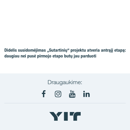
Didelis susidomėjimas „Sutartinių“ projektu atveria antrąjį etapą:
daugiau nei pusė pirmojo etapo butų jau parduoti
Draugaukime:
Facebook
Instagram
Youtube
LinkedIn