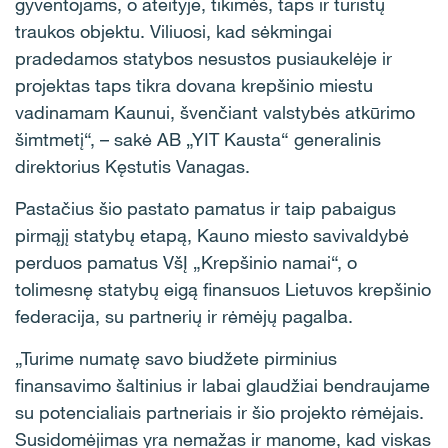
gyventojams, o ateityje, tikimės, taps ir turistų
traukos objektu. Viliuosi, kad sėkmingai
pradedamos statybos nesustos pusiaukelėje ir
projektas taps tikra dovana krepšinio miestu
vadinamam Kaunui, švenčiant valstybės atkūrimo
šimtmetį“, – sakė AB „YIT Kausta“ generalinis
direktorius Kęstutis Vanagas.
Pastačius šio pastato pamatus ir taip pabaigus
pirmąjį statybų etapą, Kauno miesto savivaldybė
perduos pamatus VšĮ „Krepšinio namai“, o
tolimesnę statybų eigą finansuos Lietuvos krepšinio
federacija, su partnerių ir rėmėjų pagalba.
„Turime numatę savo biudžete pirminius
finansavimo šaltinius ir labai glaudžiai bendraujame
su potencialiais partneriais ir šio projekto rėmėjais.
Susidomėjimas yra nemažas ir manome, kad viskas