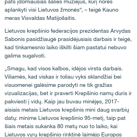
pats įdomiausias šalies muziejus, kurį norės
aplankyti visi Lietuvos žmonės“, – teigė Kauno
meras Visvaldas Matijošaitis.
Lietuvos krepšinio federacijos prezidentas Arvydas
Sabonis pasidžiaugė prasidėjusiais darbais ir teigė,
kad tinkamesnio laiko iškilti šiam pastatui nebuvo
galima sugalvoti.
„Smagu, kad visos kalbos, idėjos virsta darbais.
Viliamės, kad viskas ir toliau vyks sklandžiai bei
visuomenei galėsime parodyti ne tik gražias
vizualizacijas, bet ir praverti Krepšinio namų duris ir
pakviesti į vidų. Kaip jau buvau minėjęs, 2017-
aisiais metais Lietuvos krepšinis mini daug svarbių
datų: minime Lietuvos krepšinio 95-metį, taip pat
šiais metais sukanka 80 metų nuo to laiko, kai
Lietuvos vyrų krepšinio rinktinė laimėjo Europos