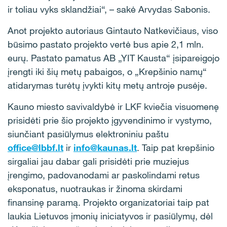
ir toliau vyks sklandžiai“, – sakė Arvydas Sabonis.
Anot projekto autoriaus Gintauto Natkevičiaus, viso
būsimo pastato projekto vertė bus apie 2,1 mln.
eurų. Pastato pamatus AB „YIT Kausta“ įsipareigojo
įrengti iki šių metų pabaigos, o „Krepšinio namų“
atidarymas turėtų įvykti kitų metų antroje pusėje.
Kauno miesto savivaldybė ir LKF kviečia visuomenę
prisidėti prie šio projekto įgyvendinimo ir vystymo,
siunčiant pasiūlymus elektroniniu paštu
office@lbbf.lt
ir
info@kaunas.lt
. Taip pat krepšinio
sirgaliai jau dabar gali prisidėti prie muziejus
įrengimo, padovanodami ar paskolindami retus
eksponatus, nuotraukas ir žinoma skirdami
finansinę paramą. Projekto organizatoriai taip pat
laukia Lietuvos įmonių iniciatyvos ir pasiūlymų, dėl