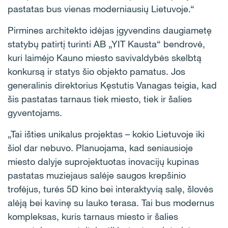
pastatas bus vienas moderniausių Lietuvoje.“
Pirmines architekto idėjas įgyvendins daugiametę
statybų patirtį turinti AB „YIT Kausta“ bendrovė,
kuri laimėjo Kauno miesto savivaldybės skelbtą
konkursą ir statys šio objekto pamatus. Jos
generalinis direktorius Kęstutis Vanagas teigia, kad
šis pastatas tarnaus tiek miesto, tiek ir šalies
gyventojams.
„Tai išties unikalus projektas – kokio Lietuvoje iki
šiol dar nebuvo. Planuojama, kad seniausioje
miesto dalyje suprojektuotas inovacijų kupinas
pastatas muziejaus salėje saugos krepšinio
trofėjus, turės 5D kino bei interaktyvią salę, šlovės
alėją bei kavinę su lauko terasa. Tai bus modernus
kompleksas, kuris tarnaus miesto ir šalies