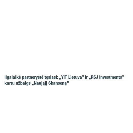
Ilgalaikė partnerystė tęsiasi: „YIT Lietuva” ir „RSJ Investments”
kartu užbaigs „Naująjį Skanseną”