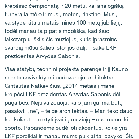
krepšinio čempionatą ir 20 metų, kai analogišką
turnyrą laimėjo ir mūsų moterų rinktinė. Mūsų
valstybė kitais metais minės 100 metų jubiliejų,
todėl manau taip pat simboliška, kad šiuo
laikotarpiu iškils šis muziejus, kuris įprasmins
svarbią mūsų šalies istorijos dalį, – sakė LKF
prezidentas Arvydas Sabonis.
Visą statybų techninį projektą parengė ir jį Kauno
miesto savivaldybei padovanojo architektas
Gintautas Natkevičius. „2014 metais į mane
kreipėsi LKF prezidentas Arvydas Sabonis dėl
pagalbos. Neįsivaizduoju, kaip jam galima būtų
pasakyti „ne“, – teigė architektas. – Man teko daug
kur keliauti ir matyti įvairių muziejų – nuo meno iki
sporto. Pabandėme sudėlioti akcentus, kokie yra
LKF poreikiai ir manau mums puikiai tai pavyko. Šis