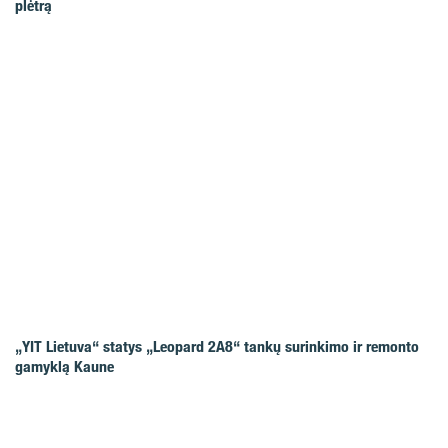
plėtrą
„YIT Lietuva“ statys „Leopard 2A8“ tankų surinkimo ir remonto
gamyklą Kaune