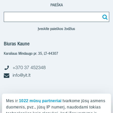
PAIEŠKA
Įveskite paieškos žodžius
Biuras Kaune
Karaliaus Mindaugo pr. 35, LT-44307
+370 37 452348
info@yit.lt
Biuras Vilniuje
Mes ir
1022 mūsų partneriai
tvarkome jūsų asmens
Spaudos g. 7, LT-05132
duomenis, pvz., jūsų IP numerį, naudodami tokias