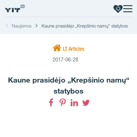
s
Naujienos
Kaune prasidėjo „Krepšinio namų“ statybos
LT Articles
2017-06-28
Kaune prasidėjo „Krepšinio namų“
statybos
Facebook
Pinterest
LinkedIn
Twitter