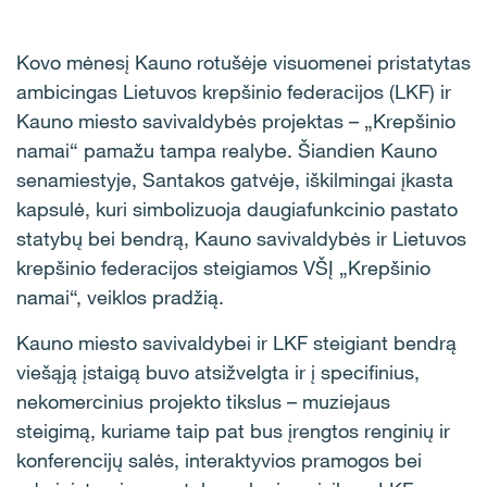
Kovo mėnesį Kauno rotušėje visuomenei pristatytas
ambicingas Lietuvos krepšinio federacijos (LKF) ir
Kauno miesto savivaldybės projektas – „Krepšinio
namai“ pamažu tampa realybe. Šiandien Kauno
senamiestyje, Santakos gatvėje, iškilmingai įkasta
kapsulė, kuri simbolizuoja daugiafunkcinio pastato
statybų bei bendrą, Kauno savivaldybės ir Lietuvos
krepšinio federacijos steigiamos VŠĮ „Krepšinio
namai“, veiklos pradžią.
Kauno miesto savivaldybei ir LKF steigiant bendrą
viešąją įstaigą buvo atsižvelgta ir į specifinius,
nekomercinius projekto tikslus – muziejaus
steigimą, kuriame taip pat bus įrengtos renginių ir
konferencijų salės, interaktyvios pramogos bei