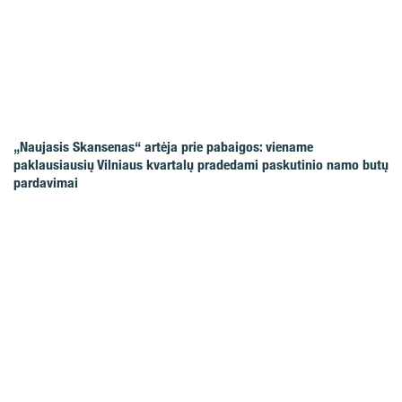
„Naujasis Skansenas“ artėja prie pabaigos: viename
paklausiausių Vilniaus kvartalų pradedami paskutinio namo butų
pardavimai