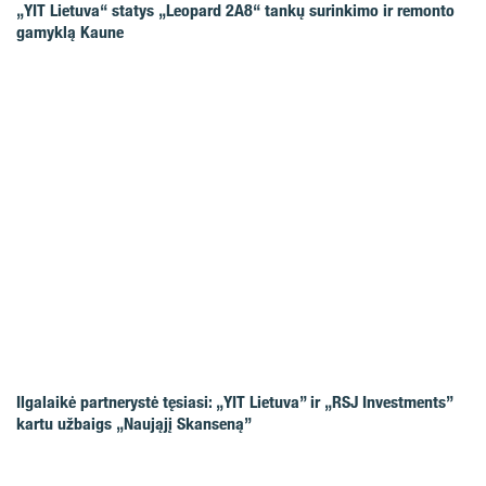
„YIT Lietuva“ statys „Leopard 2A8“ tankų surinkimo ir remonto
gamyklą Kaune
Ilgalaikė partnerystė tęsiasi: „YIT Lietuva” ir „RSJ Investments”
kartu užbaigs „Naująjį Skanseną”