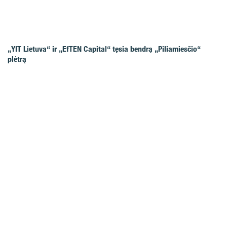
„YIT Lietuva“ ir „EfTEN Capital“ tęsia bendrą „Piliamiesčio“
plėtrą