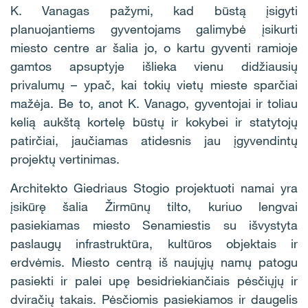
K. Vanagas pažymi, kad būstą įsigyti
planuojantiems gyventojams galimybė įsikurti
miesto centre ar šalia jo, o kartu gyventi ramioje
gamtos apsuptyje išlieka vienu didžiausių
privalumų – ypač, kai tokių vietų mieste sparčiai
mažėja. Be to, anot K. Vanago, gyventojai ir toliau
kelią aukštą kortelę būstų ir kokybei ir statytojų
patirčiai, jaučiamas atidesnis jau įgyvendintų
projektų vertinimas.
Architekto Giedriaus Stogio projektuoti namai yra
įsikūrę šalia Žirmūnų tilto, kuriuo lengvai
pasiekiamas miesto Senamiestis su išvystyta
paslaugų infrastruktūra, kultūros objektais ir
erdvėmis. Miesto centrą iš naujųjų namų patogu
pasiekti ir palei upę besidriekiančiais pėsčiųjų ir
dviračių takais. Pėsčiomis pasiekiamos ir daugelis