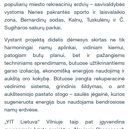
populiarių miesto rekreacinių erdvių – savivaldybės
vystoma Neries pakrantės sporto ir laisvalaikio
zona, Bernardinų sodas, Kalnų, Tuskulėnų ir Č.
Sugiharos sakurų parkai.
Vystant projektą didelis dėmesys skirtas ne tik
harmoningai namų aplinkai, vidiniam kiemui,
patogiam butų planui, bet ir pažangiems
techniniams sprendimams, butuose užtikrinantiems
garso izoliaciją, ekonomišką energijos naudojimą ir
aukštą oro kokybę. Būtuose įrengta rekuperacinė
vėdinimo sistema, grindinis šildymas, o ant
aukštesniojo pastato stogo – saulės jėgainė, kurios
sugeneruota energija bus naudojama bendrosiose
namų erdvėse.
„YIT Lietuva“ Vilniuje taip pat įgyvendina