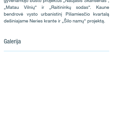
gyvenamojo būsto projektus „Naujasis Skansenas“,
„Matau Vilnių“ ir „Raitininkų sodas“. Kaune
bendrovė vysto urbanistinį Piliamiesčio kvartalą
dešiniajame Neries krante ir „Šilo namų“ projektą.
Galerija