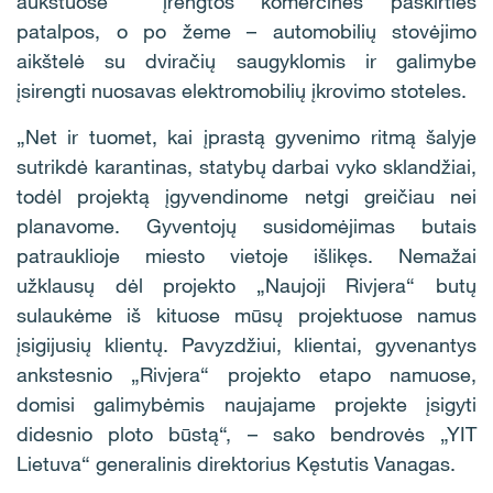
aukštuose įrengtos komercinės paskirties
patalpos, o po žeme – automobilių stovėjimo
aikštelė su dviračių saugyklomis ir galimybe
įsirengti nuosavas elektromobilių įkrovimo stoteles.
„Net ir tuomet, kai įprastą gyvenimo ritmą šalyje
sutrikdė karantinas, statybų darbai vyko sklandžiai,
todėl projektą įgyvendinome netgi greičiau nei
planavome. Gyventojų susidomėjimas butais
patrauklioje miesto vietoje išlikęs. Nemažai
užklausų dėl projekto „Naujoji Rivjera“ butų
sulaukėme iš kituose mūsų projektuose namus
įsigijusių klientų. Pavyzdžiui, klientai, gyvenantys
ankstesnio „Rivjera“ projekto etapo namuose,
domisi galimybėmis naujajame projekte įsigyti
didesnio ploto būstą“, – sako bendrovės „YIT
Lietuva“ generalinis direktorius Kęstutis Vanagas.