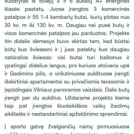
sudarytas iš dviejų 4 ir 6 aukštų A+ energinės
klasės pastatų. Juose įrengtos 3 komercinės
patalpos ir 55 1-4 kambarių butai, kurių plotas nuo
30 kv. m iki 130 kv. m. Daugiau nei pusė butų ir
visos komercinės patalpos jau parduotos. Projekte
itin didelis dėmesys buvo skirtas tam, kad būstai
būtų kuo šviesesni ir į juos patektų kuo daugiau
natūralios šviesos: visi butai turi balkonus ir
ypatingai didelius langus, pro kuriuos atsiveria upė
ir Gedimino pilis, o viršutiniuose aukštuose įrengti
išskirtiniai apartamentai su privačiomis terasomis ir
įspūdingais Vilniaus panoramos vaizdais. Dalis butų
įrengti per du aukštus. Uždarame projekto kieme
taip pat įrengtos šiuolaikiškos vaikų žaidimų
aikštelės ir nestandartiniai apželdinimo sprendimai.
Į sporto gatvę žvelgiančių namų pirmuosiuose