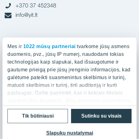
+370 37 452348
info@yit.lt
Biuras Vilniuje
Mes ir
1022 mūsų partneriai
tvarkome jūsų asmens
Spaudos g. 7, LT-05132
duomenis, pvz., jūsų IP numerį, naudodami tokias
technologijas kaip slapukai, kad išsaugotume ir
gautume prieigą prie jūsų įrenginio informacijos, kad
+370 52 388836
galėtume pateikti suasmenintus skelbimus ir turinį,
info@yit.lt
matuoti skelbimus ir turinį, tirti auditoriją ir kurti
paslaugas. Galite pasirinkti, kas ir kokiais tikslais
naudoja jūsų duomenis. Jūsų privatumo pasirinkimai
galioja tik šioje skaitmeninėje nuosavybėje, kurioje
Privatumo politika
Cookies
Tik būtiniausi
Sutinku su visais
pasirinkote. Savo sutikimą galite bet kada pakeisti
© 2026 YIT Corporation
arba atšaukti spustelėję nuorodą į poraštę arba
piktogramą „Privatumo trigeris“.
Slapukų nustatymai