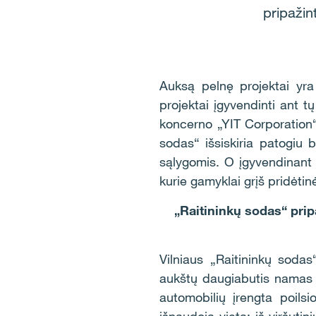
pripažin
Auksą pelnę projektai yra
projektai įgyvendinti ant 
koncerno „YIT Corporation“
sodas“ išsiskiria patogiu 
sąlygomis. O įgyvendinant
kurie gamyklai grįš pridėt
„Raitininkų sodas“ prip
Vilniaus „Raitininkų sodas
aukštų daugiabutis namas 
automobilių įrengta poilsi