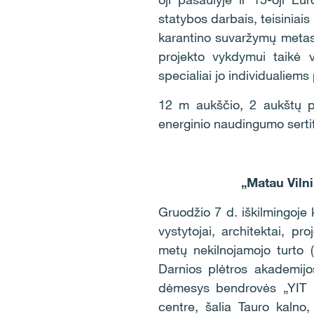
statybos darbais, teisiniais
karantino suvaržymų metas, 
projekto vykdymui taikė v
specialiai jo individualiems
12 m aukščio, 2 aukštų p
energinio naudingumo sertif
„Matau Vilni
Gruodžio 7 d. iškilmingoje 
vystytojai, architektai, pr
metų nekilnojamojo turto (
Darnios plėtros akademijo
dėmesys bendrovės „YIT Li
centre, šalia Tauro kalno,