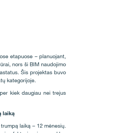
uose etapuose – planuojant,
iūrai, nors ši BIM naudojimo
astatus. Šis projektas buvo
ų kategorijoje.
er kiek daugiau nei trejus
ą laiką
 trumpą laiką – 12 mėnesių.