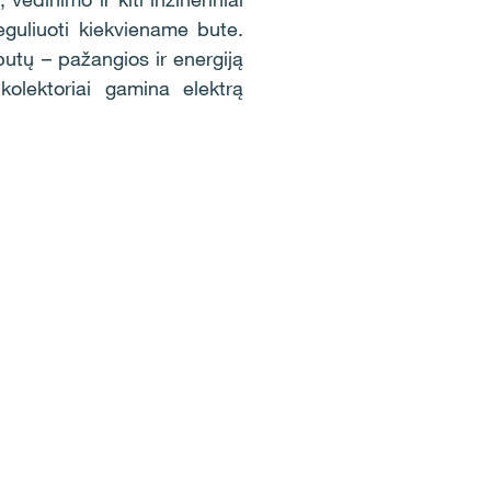
eguliuoti kiekviename bute.
utų – pažangios ir energiją
olektoriai gamina elektrą