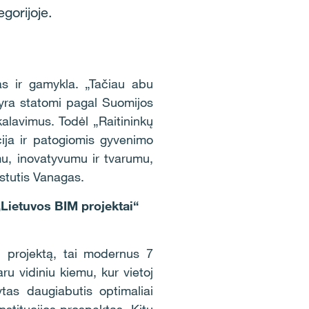
gorijoje.
as ir gamykla. „Tačiau abu
 yra statomi pagal Suomijos
alavimus. Todėl „Raitininkų
cija ir patogiomis gyvenimo
u, inovatyvumu ir tvarumu,
ęstutis Vanagas.
„Lietuvos BIM projektai“
s“ projektą, tai modernus 7
 vidiniu kiemu, kur vietoj
ytas daugiabutis optimaliai