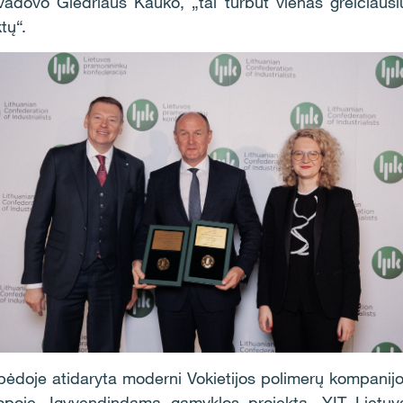
dovo Giedriaus Kauko, „tai turbūt vienas greičiausių
tų“.
pėdoje atidaryta moderni Vokietijos polimerų kompani
uropoje. Įgyvendindama gamyklos projektą „YIT Lietuva