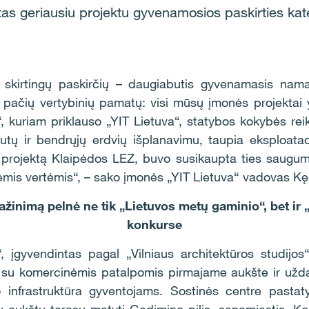
tas geriausiu projektu gyvenamosios paskirties kate
 skirtingų paskirčių – daugiabutis gyvenamasis nam
tų pačių vertybinių pamatų: visi mūsų įmonės projektai
, kuriam priklauso „YIT Lietuva“, statybos kokybės reik
butų ir bendrųjų erdvių išplanavimu, taupia eksploata
 projektą Klaipėdos LEZ, buvo susikaupta ties saugum
inėmis vertėmis“, – sako įmonės „YIT Lietuva“ vadovas K
ažinimą pelnė ne tik „Lietuvos metų gaminio“, bet ir 
konkurse
“, įgyvendintas pagal „Vilniaus architektūros studijo
su komercinėmis patalpomis pirmajame aukšte ir uždaru
o infrastruktūra gyventojams. Sostinės centre pastat