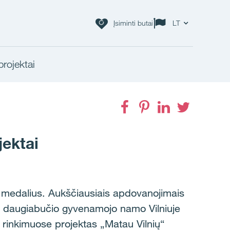
Įsiminti butai
LT
projektai
Facebook
Pinterest
LinkedIn
Twitter
jektai
 medalius. Aukščiausiais apdovanojimais
ir daugiabučio gyvenamojo namo Vilniuje
 rinkimuose projektas „Matau Vilnių“