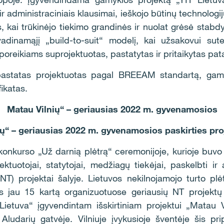
 ir administraciniais klausimai, ieškojo būtinų technolog
kai trūkinėjo tiekimo grandinės ir nuolat grėsė stabdy
adinamąjį „build-to-suit“ modelį, kai užsakovui su
 poreikiams suprojektuotas, pastatytas ir pritaikytas pat
astatas projektuotas pagal BREEAM standartą, gamy
ikatas.
Matau Vilnių“ – geriausias 2022 m. gyvenamosios
ų“ – geriausias 2022 m. gyvenamosios paskirties pro
konkurso „Už darnią plėtrą“ ceremonijoje, kurioje buvo
ojektuotojai, statytojai, medžiagų tiekėjai, paskelbti 
NT) projektai šalyje. Lietuvos nekilnojamojo turto plė
s jau 15 kartą organizuotuose geriausių NT projektų
etuva“ įgyvendintam išskirtiniam projektui „Matau V
 Aludarių gatvėje. Vilniuje įvykusioje šventėje šis pri