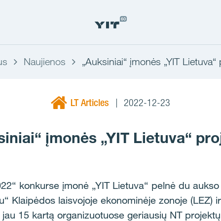
us
Naujienos
„Auksiniai“ įmonės „YIT Lietuva“ 
LT Articles
2022-12-23
iniai“ įmonės „YIT Lietuva“ pro
22“ konkurse įmonė „YIT Lietuva“ pelnė du aukso
u“ Klaipėdos laisvojoje ekonominėje zonoje (LEZ) 
 jau 15 kartą organizuotuose geriausių NT projektų