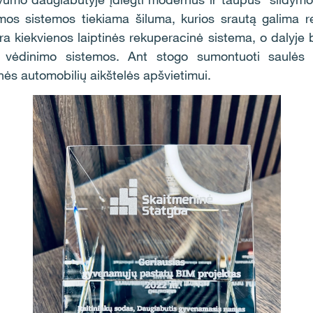
mos sistemos tiekiama šiluma, kurios srautą galima r
 kiekvienos laiptinės rekuperacinė sistema, o dalyje b
 vėdinimo sistemos. Ant stogo sumontuoti saulės k
ės automobilių aikštelės apšvietimui.