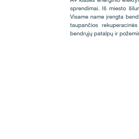
sprendimai. Iš miesto šilu
Visame name įrengta bendra
taupančios rekuperacinės
bendrųjų patalpų ir požemin