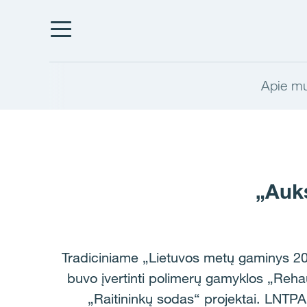
Apie m
„Auks
Tradiciniame „Lietuvos metų gaminys 20
buvo įvertinti polimerų gamyklos „Reha
„Raitininkų sodas“ projektai. LNTPA