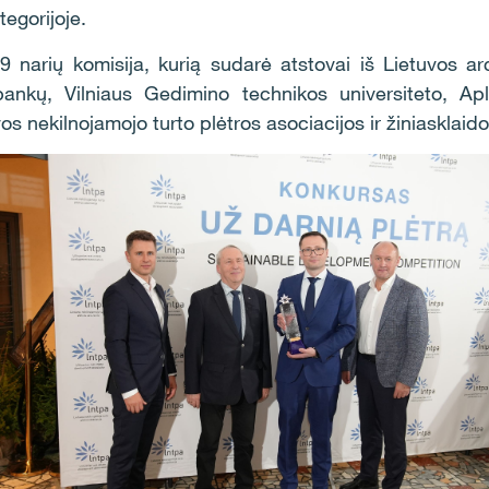
egorijoje.
9 narių komisija, kurią sudarė atstovai iš Lietuvos ar
bankų, Vilniaus Gedimino technikos universiteto, Apli
s nekilnojamojo turto plėtros asociacijos ir žiniasklaido