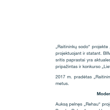
„Raitininkų sodo“ projekte
projektuojant ir statant. B
sritis paprastai yra aktua
pripažintas ir konkurso „Li
2017 m. pradėtas „Raitini
metus.
Modern
Auksą pelnęs „Rehau“ proje