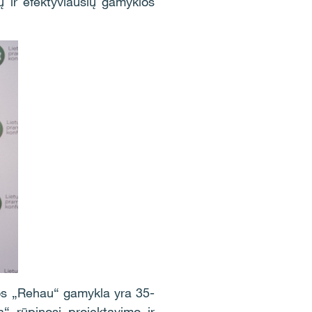
 ir efektyviausių gamyklos
jos „Rehau“ gamykla yra 35-
“ rūpinosi projektavimo ir