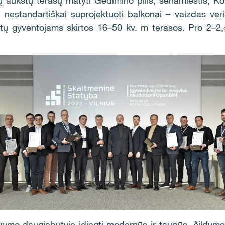
nių aukštų terasų matyti Gedimino pilis, senamiestis, Ko
 nestandartiškai suprojektuoti balkonai – vaizdas veri
štų gyventojams skirtos 16–50 kv. m terasos. Pro 2–2
umo daugiabutyje įdiegti modernūs ir taupūs šildymo, v