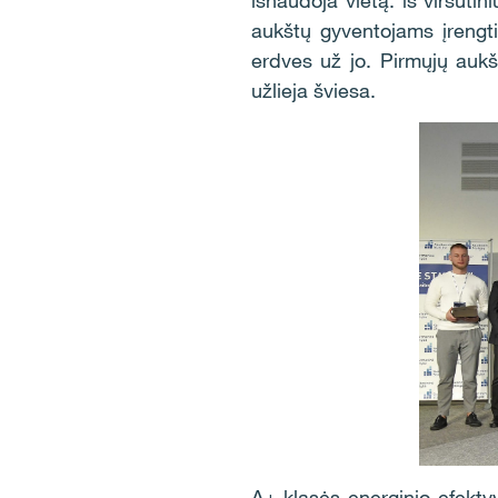
išnaudoja vietą: iš viršuti
aukštų gyventojams įrengti
erdves už jo. Pirmųjų auk
užlieja šviesa.
A+ klasės energinio efektyv