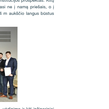
nstitucijos prospektas. Kitų
asi ne į namą priešais, o į
,4 m aukščio langus būstus
ėdinimo ir kiti inžineriniai