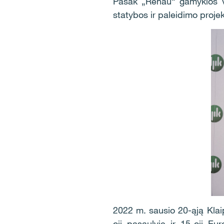
Pasak „Rehau“ gamyklos va
statybos ir paleidimo projek
2022 m. sausio 20-ąją Klai
oji pasaulyje ir 15-oji E