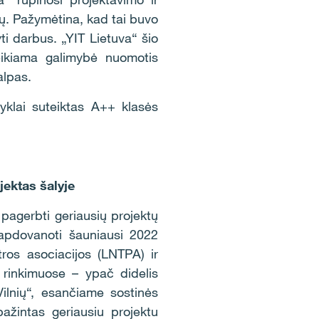
ijų. Pažymėtina, kad tai buvo
ti darbus. „YIT Lietuva“ šio
teikiama galimybė nuomotis
alpas.
klai suteiktas A++ klasės
jektas šalyje
 pagerbti geriausių projektų
ir apdovanoti šauniausi 2022
tros asociacijos (LNTPA) ir
 rinkimuose – ypač didelis
ilnių“, esančiame sostinės
pažintas geriausiu projektu