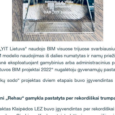
 „YIT Lietuva“ naudojo BIM visuose trijuose svarbiausi
IM modelio naudojimas iš dalies numatytas ir namų priež
lesnė eksploatuojant gamybinius arba administracinius p
etuvos BIM projektai 2022“ nugalėtoju gyvenamųjų pastat
nkų sodo“ projektas dviem etapais buvo įgyvendintas p
i „Rehau“ gamykla pastatyta per rekordiškai trump
ktas Klaipėdos LEZ buvo įgyvendintas per rekordiškai