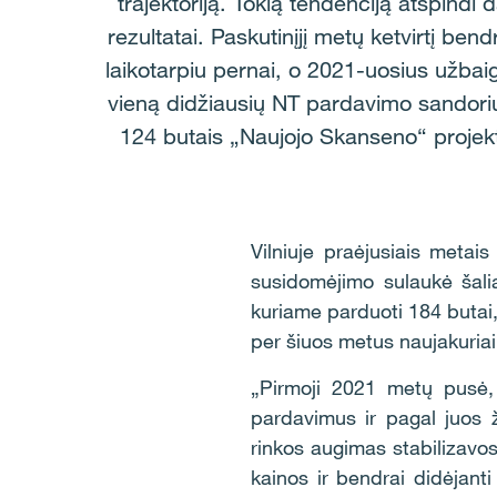
trajektoriją. Tokią tendenciją atspind
rezultatai. Paskutinįjį metų ketvirtį ben
laikotarpiu pernai, o 2021-uosius užbai
vieną didžiausių NT pardavimo sandori
124 butais „Naujojo Skanseno“ projekte
Vilniuje praėjusiais meta
susidomėjimo sulaukė šali
kuriame parduoti 184 butai,
per šiuos metus naujakuriai
„Pirmoji 2021 metų pusė, 
pardavimus ir pagal juos ž
rinkos augimas stabilizavo
kainos ir bendrai didėjanti