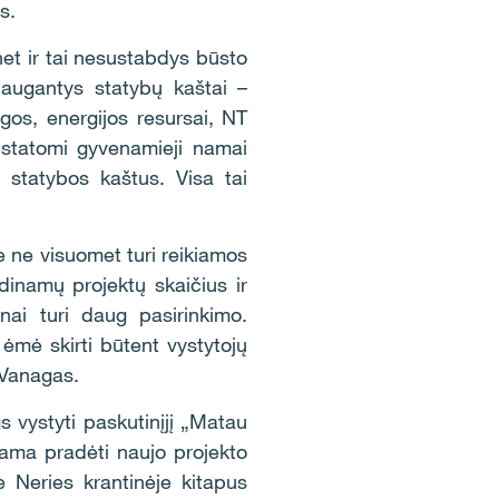
s.
net ir tai nesustabdys būsto
 augantys statybų kaštai –
os, energijos resursai, NT
 statomi gyvenamieji namai
 statybos kaštus. Visa tai
ie ne visuomet turi reikiamos
ndinamų projektų skaičius ir
nai turi daug pasirinkimo.
ėmė skirti būtent vystytojų
. Vanagas.
s vystyti paskutinįjį „Matau
ojama pradėti naujo projekto
e Neries krantinėje kitapus