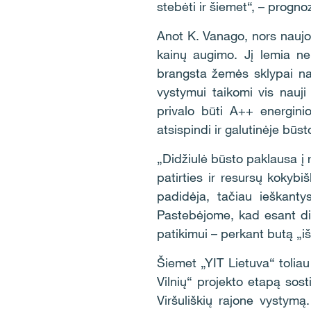
stebėti ir šiemet“, – prog
Anot K. Vanago, nors naujo 
kainų augimo. Jį lemia ne
brangsta žemės sklypai na
vystymui taikomi vis nauj
privalo būti A++ energini
atsispindi ir galutinėje būst
„Didžiulė būsto paklausa į r
patirties ir resursų kokybi
padidėja, tačiau ieškanty
Pastebėjome, kad esant did
patikimui – perkant butą „iš
Šiemet „YIT Lietuva“ toliau
Vilnių“ projekto etapą sost
Viršuliškių rajone vystymą