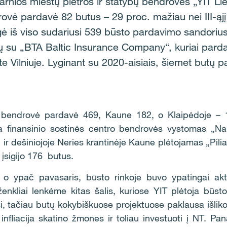
i darnios miestų plėtros ir statybų bendrovės „YIT 
drovė pardavė 82 butus – 29 proc. mažiau nei III-ąjį
gė iš viso sudariusi 539 būsto pardavimo sandoriu
ų su „BTA Baltic Insurance Company“, kuriai pard
 Vilniuje. Lyginant su 2020-aisiais, šiemet butų par
is bendrovė pardavė 469, Kaune 182, o Klaipėdoje – 1
a finansinio sostinės centro bendrovės vystomas „Na
 ir dešiniojoje Neries krantinėje Kaune plėtojamas „Pili
 įsigijo 176 butus.
o ypač pavasaris, būsto rinkoje buvo ypatingai akt
enkliai lenkėme kitas šalis, kuriose YIT plėtoja būsto
si, tačiau butų kokybiškuose projektuose paklausa išlik
 infliacija skatino žmones ir toliau investuoti į NT. P