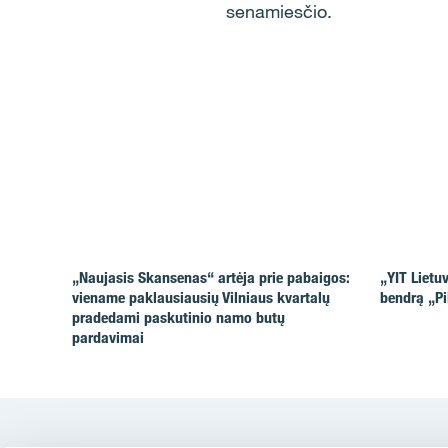
senamiesčio.
„Naujasis Skansenas“ artėja prie pabaigos:
„YIT Lietu
viename paklausiausių Vilniaus kvartalų
bendrą „Pi
pradedami paskutinio namo butų
pardavimai