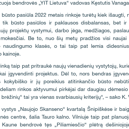
nozuoja bendrovės „YIT Lietuva“ vadovas Kęstutis Vanaga
būsto pasiūla 2022 metais rinkoje turėtų kiek išaugti, 
 tik būsto pasiūlos ir paklausos disbalansas, bet ir
ujų projektų vystymui, darbo jėga, medžiagos, paslaug
i mokesčiai. Be to, nuo šių metų pradžios visi naujai
o naudingumo klasės, o tai taip pat lemia didesnius
o kainoje.
inką taip pat pritraukė naujų vienadienių vystytojų, kur
škai įgyvendinti projektus. Dėl to, nors bendras įgyve
s kokybiško ir jų poreikius atitinkančio būsto nebūti
eliam rinkos aktyvumui pirkėjai dar daugiau dėmesio 
 brėžinių“ tai yra vienas svarbiausių kriterijų“, – sako K
 vystys „Naujojo Skanseno“ kvartalą Šnipiškėse ir baig
inės centre, šalia Tauro kalno. Vilniuje taip pat planu
. Kaune bendrovė tęs „Piliamiesčio“ plėtrą dešiniojoj