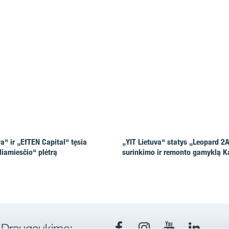
va“ ir „EfTEN Capital“ tęsia
„YIT Lietuva“ statys „Leopard 2
liamiesčio“ plėtrą
surinkimo ir remonto gamyklą 
Draugaukime: