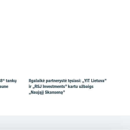
A8“ tankų
Ilgalaikė partnerystė tęsiasi: „YIT Lietuva”
Kaune
ir „RSJ Investments” kartu užbaigs
„Naująjį Skanseną”