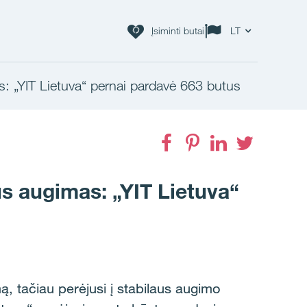
Įsiminti butai
LT
s: „YIT Lietuva“ pernai pardavė 663 butus
Facebook
Pinterest
LinkedIn
Twitter
us augimas: „YIT Lietuva“
ą, tačiau perėjusi į stabilaus augimo