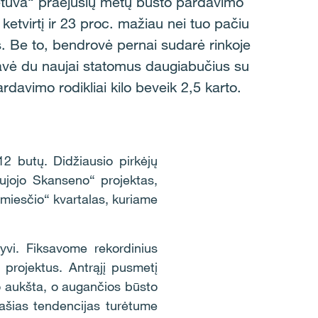
Lietuva“ praėjusių metų būsto pardavimo
 ketvirtį ir 23 proc. mažiau nei tuo pačiu
s. Be to, bendrovė pernai sudarė rinkoje
avė du naujai statomus daugiabučius su
davimo rodikliai kilo beveik 2,5 karto.
2 butų. Didžiausio pirkėjų
ujojo Skanseno“ projektas,
amiesčio“ kvartalas, kuriame
yvi. Fiksavome rekordinius
 projektus. Antrąjį pusmetį
o aukšta, o augančios būsto
anašias tendencijas turėtume