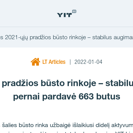
s 2021-ųjų pradžios būsto rinkoje – stabilus augima
LT Articles
2022-01-04
pradžios būsto rinkoje – stabil
pernai pardavė 663 butus
alies būsto rinka užbaigė išlaikiusi didelį aktyvum