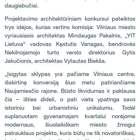
daugiabučiai.
Projektavimo architektūriniam konkursui pateiktos
trys idėjos, kurias vertins komisija: Vilniaus miesto
vyriausiasis architektas Mindaugas Pakalnis, „YIT
Lietuva“ vadovas Kęstutis Vanagas, bendrovės
Nekilnojamojo turto verslo direktorius Gytis
Jakučionis, architektas Vytautas Biekša.
„Įsigytas sklypas yra pačiame Vilniaus centre,
išskirtinę konversiją šiuo metu patiriančiame
Naujamiesčio rajone. Būsto likvidumas ir paklausa
čia – išties dideli, o pati vieta ypatinga savo
istoriniu bei urbanistiniu unikalumu. Todėl
suplanuotam gyvenamajam kvartalui norėjome
modernaus, šiuolaikiškam miesto žmogui
patrauklaus projekto, kuris būtų ne tik novatoriškas,