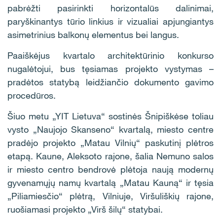
pabrėžti pasirinkti horizontalūs dalinimai,
paryškinantys tūrio linkius ir vizualiai apjungiantys
asimetrinius balkonų elementus bei langus.
Paaiškėjus kvartalo architektūrinio konkurso
nugalėtojui, bus tęsiamas projekto vystymas –
pradėtos statybą leidžiančio dokumento gavimo
procedūros.
Šiuo metu „YIT Lietuva“ sostinės Šnipiškėse toliau
vysto „Naujojo Skanseno“ kvartalą, miesto centre
pradėjo projekto „Matau Vilnių“ paskutinį plėtros
etapą. Kaune, Aleksoto rajone, šalia Nemuno salos
ir miesto centro bendrovė plėtoja naują modernų
gyvenamųjų namų kvartalą „Matau Kauną“ ir tęsia
„Piliamiesčio“ plėtrą, Vilniuje, Viršuliškių rajone,
ruošiamasi projekto „Virš šilų“ statybai.