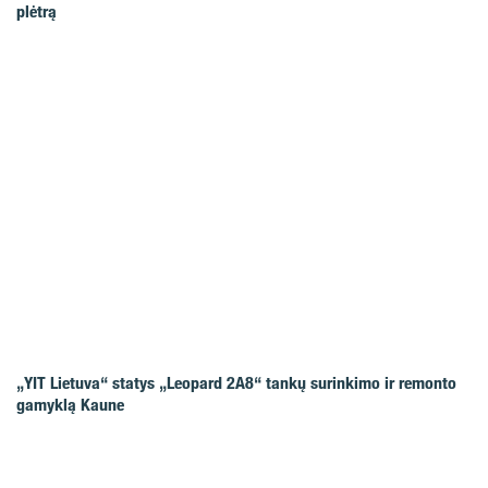
plėtrą
„YIT Lietuva“ statys „Leopard 2A8“ tankų surinkimo ir remonto
gamyklą Kaune