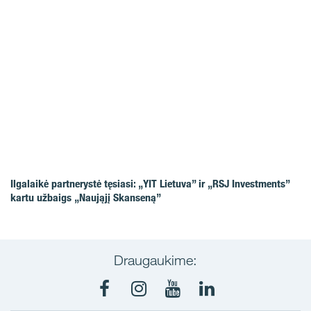
Ilgalaikė partnerystė tęsiasi: „YIT Lietuva” ir „RSJ Investments”
kartu užbaigs „Naująjį Skanseną”
Draugaukime:
Facebook
Instagram
Youtube
LinkedIn