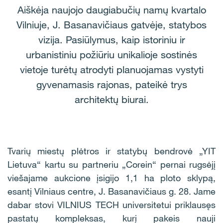
Aiškėja naujojo daugiabučių namų kvartalo
Vilniuje, J. Basanavičiaus gatvėje, statybos
vizija. Pasiūlymus, kaip istoriniu ir
urbanistiniu požiūriu unikalioje sostinės
vietoje turėtų atrodyti planuojamas vystyti
gyvenamasis rajonas, pateikė trys
architektų biurai.
Tvarių miestų plėtros ir statybų bendrovė „YIT
Lietuva“ kartu su partneriu „Corein“ pernai rugsėjį
viešajame aukcione įsigijo 1,1 ha ploto sklypą,
esantį Vilniaus centre, J. Basanavičiaus g. 28. Jame
dabar stovi VILNIUS TECH universitetui priklausęs
pastatų kompleksas, kurį pakeis nauji