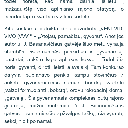
todėl norėta, kad namai darniai įsilietų į
mažaaukštę viso aplinkinio rajono statybą, o
fasadai taptų kvartalo vizitine kortele.
Kita konkursui pateikta idėja pavadinta „VENI VIDI
VIVO (VVV)“ – „Atėjau, pamačiau, gyvenu“. Anot jos
autorių, J. Basanavičiaus gatvėje šiuo metu vyrauja
stambūs visuomeninės paskirties ir gyvenamieji
pastatai, aukšto lygio aplinkos kokybė. Todėl čia
norisi gyventi, dirbti, leisti laisvalaikį. Tam konkurso
dalyviai suplanavo penkis kampu stovinčius 7
aukštų gyvenamuosius namus, bendrą kvartalo
įvaizdį formuojantį „bokštą“, erdvų rekreacinį kiemą,
„gatvelę“. Šis gyvenamasis kompleksas būtų rajono
gilumoje, mažai matomas iš J. Basanavičiaus
gatvės ir senamiesčio apžvalgos taškų, čia vyrautų
sekcijinio tipo namai.