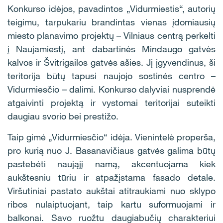
Konkurso idėjos, pavadintos „Vidurmiestis“, autorių
teigimu, tarpukariu brandintas vienas įdomiausių
miesto planavimo projektų – Vilniaus centrą perkelti
į Naujamiestį, ant dabartinės Mindaugo gatvės
kalvos ir Švitrigailos gatvės ašies. Jį įgyvendinus, ši
teritorija būtų tapusi naujojo sostinės centro –
Vidurmiesčio – dalimi. Konkurso dalyviai nusprendė
atgaivinti projektą ir vystomai teritorijai suteikti
daugiau svorio bei prestižo.
Taip gimė „Vidurmiesčio“ idėja. Vienintelė properša,
pro kurią nuo J. Basanavičiaus gatvės galima būtų
pastebėti naująjį namą, akcentuojama kiek
aukštesniu tūriu ir atpažįstama fasado detale.
Viršutiniai pastato aukštai atitraukiami nuo sklypo
ribos nulaiptuojant, taip kartu suformuojami ir
balkonai. Savo ruožtu daugiabučių charakteriui