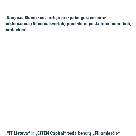
„Naujasis Skansenas“ artėja prie pabaigos: viename
paklausiausių Vilniaus kvartalų pradedami paskutinio namo butų
pardavimai
„YIT Lietuva“ ir „EfTEN Capital“ tęsia bendrą „Piliamiesčio“