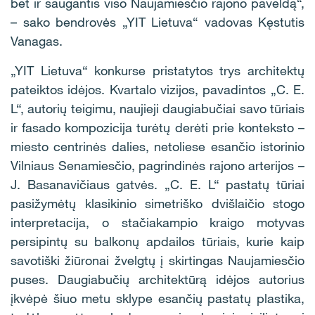
bet ir saugantis viso Naujamiesčio rajono paveldą“,
– sako bendrovės „YIT Lietuva“ vadovas Kęstutis
Vanagas.
„YIT Lietuva“ konkurse pristatytos trys architektų
pateiktos idėjos. Kvartalo vizijos, pavadintos „C. E.
L“, autorių teigimu, naujieji daugiabučiai savo tūriais
ir fasado kompozicija turėtų derėti prie konteksto –
miesto centrinės dalies, netoliese esančio istorinio
Vilniaus Senamiesčio, pagrindinės rajono arterijos –
J. Basanavičiaus gatvės. „C. E. L“ pastatų tūriai
pasižymėtų klasikinio simetriško dvišlaičio stogo
interpretacija, o stačiakampio kraigo motyvas
persipintų su balkonų apdailos tūriais, kurie kaip
savotiški žiūronai žvelgtų į skirtingas Naujamiesčio
puses. Daugiabučių architektūrą idėjos autorius
įkvėpė šiuo metu sklype esančių pastatų plastika,