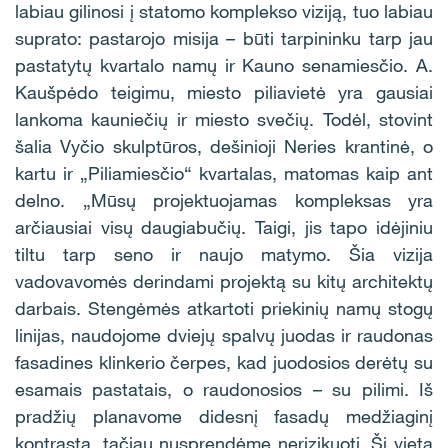
labiau gilinosi į statomo komplekso viziją, tuo labiau
suprato: pastarojo misija – būti tarpininku tarp jau
pastatytų kvartalo namų ir Kauno senamiesčio. A.
Kaušpėdo teigimu, miesto piliavietė yra gausiai
lankoma kauniečių ir miesto svečių. Todėl, stovint
šalia Vyčio skulptūros, dešinioji Neries krantinė, o
kartu ir „Piliamiesčio“ kvartalas, matomas kaip ant
delno. „Mūsų projektuojamas kompleksas yra
arčiausiai visų daugiabučių. Taigi, jis tapo idėjiniu
tiltu tarp seno ir naujo matymo. Šia vizija
vadovavomės derindami projektą su kitų architektų
darbais. Stengėmės atkartoti priekinių namų stogų
linijas, naudojome dviejų spalvų juodas ir raudonas
fasadines klinkerio čerpes, kad juodosios derėtų su
esamais pastatais, o raudonosios – su pilimi. Iš
pradžių planavome didesnį fasadų medžiaginį
kontrastą, tačiau nusprendėme nerizikuoti. Ši vieta