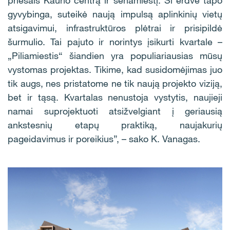
gyvybinga, suteikė naują impulsą aplinkinių vietų
atsigavimui, infrastruktūros plėtrai ir prisipildė
šurmulio. Tai pajuto ir norintys įsikurti kvartale –
„Piliamiestis“ šiandien yra populiariausias mūsų
vystomas projektas. Tikime, kad susidomėjimas juo
tik augs, nes pristatome ne tik naują projekto viziją,
bet ir tąsą. Kvartalas nenustoja vystytis, naujieji
namai suprojektuoti atsižvelgiant į geriausią
ankstesnių etapų praktiką, naujakurių
pageidavimus ir poreikius”, – sako K. Vanagas.