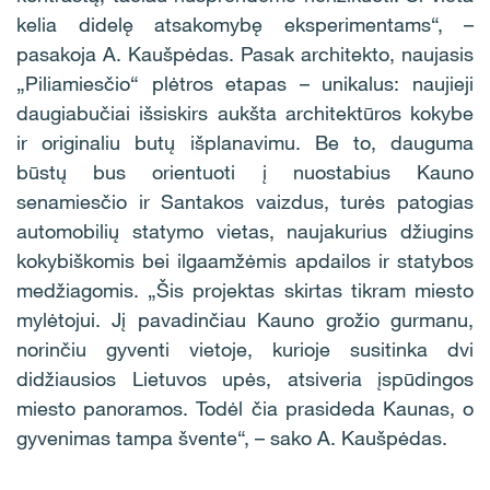
kelia didelę atsakomybę eksperimentams“, –
pasakoja A. Kaušpėdas. Pasak architekto, naujasis
„Piliamiesčio“ plėtros etapas – unikalus: naujieji
daugiabučiai išsiskirs aukšta architektūros kokybe
ir originaliu butų išplanavimu. Be to, dauguma
būstų bus orientuoti į nuostabius Kauno
senamiesčio ir Santakos vaizdus, turės patogias
automobilių statymo vietas, naujakurius džiugins
kokybiškomis bei ilgaamžėmis apdailos ir statybos
medžiagomis. „Šis projektas skirtas tikram miesto
mylėtojui. Jį pavadinčiau Kauno grožio gurmanu,
norinčiu gyventi vietoje, kurioje susitinka dvi
didžiausios Lietuvos upės, atsiveria įspūdingos
miesto panoramos. Todėl čia prasideda Kaunas, o
gyvenimas tampa švente“, – sako A. Kaušpėdas.