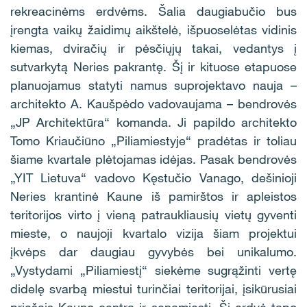
rekreacinėms erdvėms. Šalia daugiabučio bus
įrengta vaikų žaidimų aikštelė, išpuoselėtas vidinis
kiemas, dviračių ir pėsčiųjų takai, vedantys į
sutvarkytą Neries pakrantę. Šį ir kituose etapuose
planuojamus statyti namus suprojektavo nauja –
architekto A. Kaušpėdo vadovaujama – bendrovės
„JP Architektūra“ komanda. Ji papildo architekto
Tomo Kriaučiūno „Piliamiestyje“ pradėtas ir toliau
šiame kvartale plėtojamas idėjas. Pasak bendrovės
„YIT Lietuva“ vadovo Kęstučio Vanago, dešinioji
Neries krantinė Kaune iš pamirštos ir apleistos
teritorijos virto į vieną patraukliausių vietų gyventi
mieste, o naujoji kvartalo vizija šiam projektui
įkvėps dar daugiau gyvybės bei unikalumo.
„Vystydami „Piliamiestį“ siekėme sugrąžinti vertę
didelę svarbą miestui turinčiai teritorijai, įsikūrusiai
priešais Kauno centrą ir senamiestį. Ši erdvė tapo