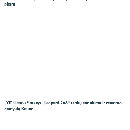
plėtrą
„YIT Lietuva“ statys „Leopard 2A8“ tankų surinkimo ir remonto
gamyklą Kaune