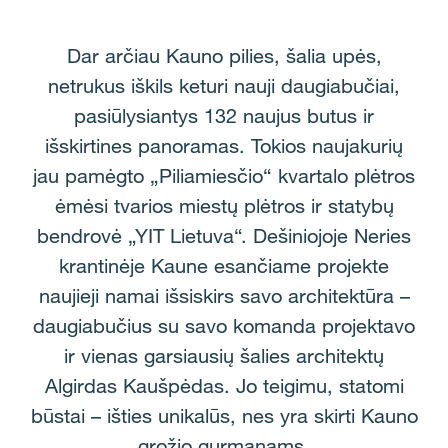
Dar arčiau Kauno pilies, šalia upės,
netrukus iškils keturi nauji daugiabučiai,
pasiūlysiantys 132 naujus butus ir
išskirtines panoramas. Tokios naujakurių
jau pamėgto „Piliamiesčio“ kvartalo plėtros
ėmėsi tvarios miestų plėtros ir statybų
bendrovė „YIT Lietuva“. Dešiniojoje Neries
krantinėje Kaune esančiame projekte
naujieji namai išsiskirs savo architektūra –
daugiabučius su savo komanda projektavo
ir vienas garsiausių šalies architektų
Algirdas Kaušpėdas. Jo teigimu, statomi
būstai – išties unikalūs, nes yra skirti Kauno
grožio gurmanams.