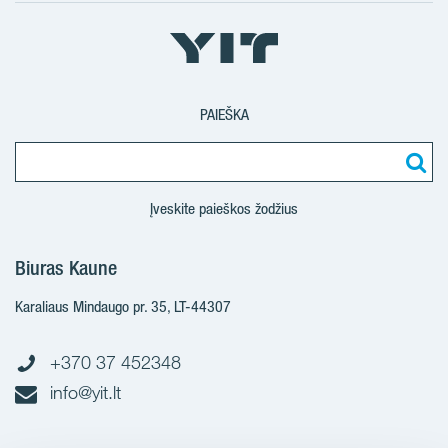
Facebook
Instagram
Youtube
LinkedIn
PAIEŠKA
Įveskite paieškos žodžius
Biuras Kaune
Karaliaus Mindaugo pr. 35, LT-44307
+370 37 452348
info@yit.lt