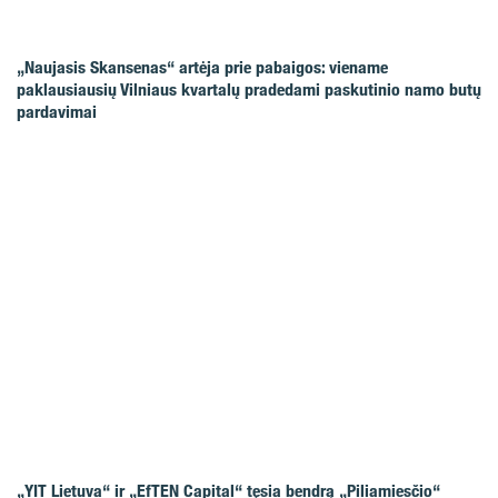
„Naujasis Skansenas“ artėja prie pabaigos: viename
paklausiausių Vilniaus kvartalų pradedami paskutinio namo butų
pardavimai
„YIT Lietuva“ ir „EfTEN Capital“ tęsia bendrą „Piliamiesčio“