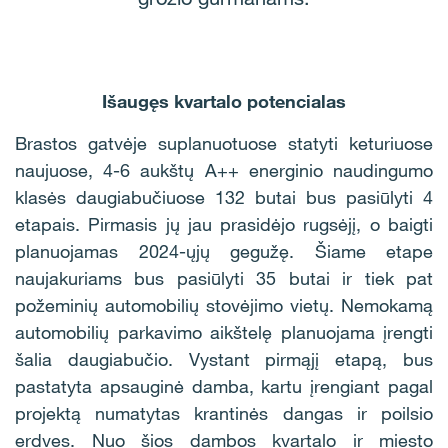
Išaugęs kvartalo potencialas
Brastos gatvėje suplanuotuose statyti keturiuose
naujuose, 4-6 aukštų A++ energinio naudingumo
klasės daugiabučiuose 132 butai bus pasiūlyti 4
etapais. Pirmasis jų jau prasidėjo rugsėjį, o baigti
planuojamas 2024-ųjų gegužę. Šiame etape
naujakuriams bus pasiūlyti 35 butai ir tiek pat
požeminių automobilių stovėjimo vietų. Nemokamą
automobilių parkavimo aikštelę planuojama įrengti
šalia daugiabučio. Vystant pirmąjį etapą, bus
pastatyta apsauginė damba, kartu įrengiant pagal
projektą numatytas krantinės dangas ir poilsio
erdves. Nuo šios dambos kvartalo ir miesto