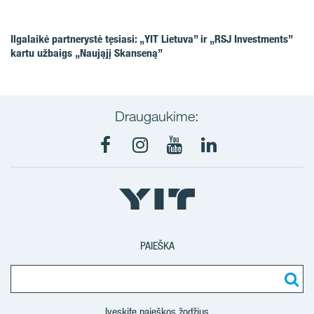
Ilgalaikė partnerystė tęsiasi: „YIT Lietuva” ir „RSJ Investments”
kartu užbaigs „Naująjį Skanseną”
Draugaukime:
Facebook
Instagram
Youtube
LinkedIn
PAIEŠKA
Įveskite paieškos žodžius