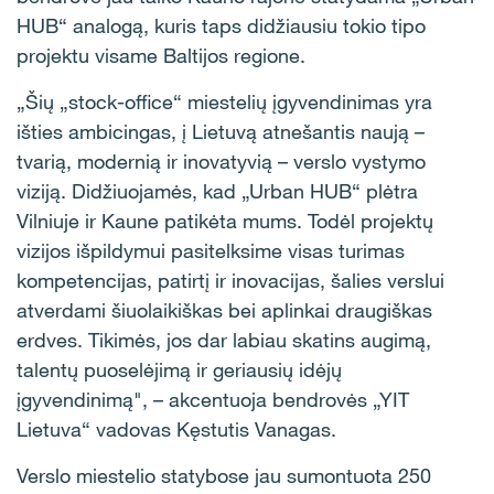
HUB“ analogą, kuris taps didžiausiu tokio tipo
projektu visame Baltijos regione.
„Šių „stock-office“ miestelių įgyvendinimas yra
išties ambicingas, į Lietuvą atnešantis naują –
tvarią, modernią ir inovatyvią – verslo vystymo
viziją. Didžiuojamės, kad „Urban HUB“ plėtra
Vilniuje ir Kaune patikėta mums. Todėl projektų
vizijos išpildymui pasitelksime visas turimas
kompetencijas, patirtį ir inovacijas, šalies verslui
atverdami šiuolaikiškas bei aplinkai draugiškas
erdves. Tikimės, jos dar labiau skatins augimą,
talentų puoselėjimą ir geriausių idėjų
įgyvendinimą", – akcentuoja bendrovės „YIT
Lietuva“ vadovas Kęstutis Vanagas.
Verslo miestelio statybose jau sumontuota 250