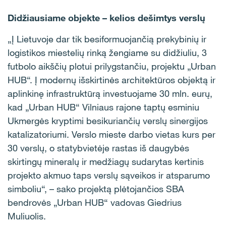
Didžiausiame objekte – kelios dešimtys verslų
„Į Lietuvoje dar tik besiformuojančią prekybinių ir
logistikos miestelių rinką žengiame su didžiuliu, 3
futbolo aikščių plotui prilygstančiu, projektu „Urban
HUB“. Į modernų išskirtinės architektūros objektą ir
aplinkinę infrastruktūrą investuojame 30 mln. eurų,
kad „Urban HUB“ Vilniaus rajone taptų esminiu
Ukmergės kryptimi besikuriančių verslų sinergijos
katalizatoriumi. Verslo mieste darbo vietas kurs per
30 verslų, o statybvietėje rastas iš daugybės
skirtingų mineralų ir medžiagų sudarytas kertinis
projekto akmuo taps verslų sąveikos ir atsparumo
simboliu“, – sako projektą plėtojančios SBA
bendrovės „Urban HUB“ vadovas Giedrius
Muliuolis.