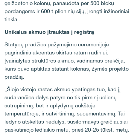
gelžbetonio kolonų, panaudota per 500 blokų
perdangoms ir 600 t plieninių sijų, įrengti inžineriniai
tinklai.
Unikalus akmuo įtrauktas į registrą
Statybų pradžios pažymėjimo ceremonijoje
pagrindinis akcentas skirtas retam radiniui.
Įvairialytės struktūros akmuo, vadinamas brekčija,
kuris buvo aptiktas statant kolonas, žymės projekto
pradžią.
„Šioje vietoje rastas akmuo ypatingas tuo, kad jį
sudarančios dalys patyrė ne tik pirminį uolienų
sutrupinimą, bet ir aplydymą aukštoje
temperatūroje, ir sutvirtinimą, sucementavimą. Tai
ledyno atskeltas riedulys, susiformavęs greičiausiai
paskutiniojo ledlaikio metu, prieš 20-25 tūkst. metų.