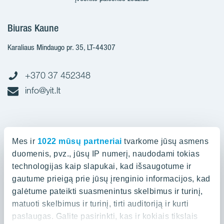
Biuras Kaune
Karaliaus Mindaugo pr. 35, LT-44307
+370 37 452348
info@yit.lt
Biuras Vilniuje
Mes ir
1022 mūsų partneriai
tvarkome jūsų asmens
Spaudos g. 7, LT-05132
duomenis, pvz., jūsų IP numerį, naudodami tokias
technologijas kaip slapukai, kad išsaugotume ir
gautume prieigą prie jūsų įrenginio informacijos, kad
+370 52 388836
galėtume pateikti suasmenintus skelbimus ir turinį,
info@yit.lt
matuoti skelbimus ir turinį, tirti auditoriją ir kurti
paslaugas. Galite pasirinkti, kas ir kokiais tikslais