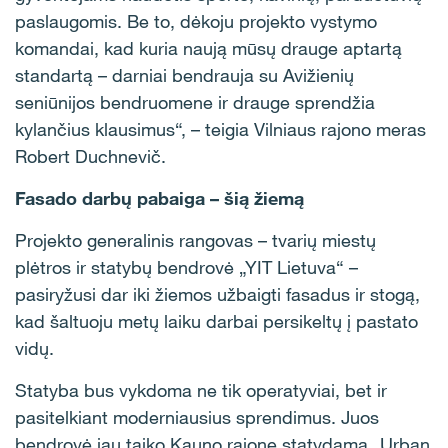
paslaugomis. Be to, dėkoju projekto vystymo
komandai, kad kuria naują mūsų drauge aptartą
standartą – darniai bendrauja su Avižienių
seniūnijos bendruomene ir drauge sprendžia
kylančius klausimus“, – teigia Vilniaus rajono meras
Robert Duchnevič.
Fasado darbų pabaiga – šią žiemą
Projekto generalinis rangovas – tvarių miestų
plėtros ir statybų bendrovė „YIT Lietuva“ –
pasiryžusi dar iki žiemos užbaigti fasadus ir stogą,
kad šaltuoju metų laiku darbai persikeltų į pastato
vidų.
Statyba bus vykdoma ne tik operatyviai, bet ir
pasitelkiant moderniausius sprendimus. Juos
bendrovė jau taiko Kauno rajone statydama „Urban