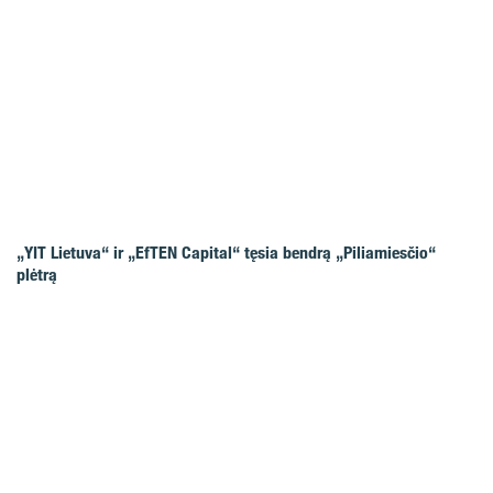
„YIT Lietuva“ ir „EfTEN Capital“ tęsia bendrą „Piliamiesčio“
plėtrą