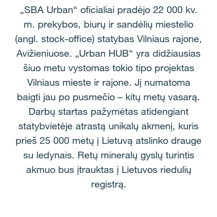
„SBA Urban“ oficialiai pradėjo 22 000 kv.
m. prekybos, biurų ir sandėlių miestelio
(angl. stock-office) statybas Vilniaus rajone,
Avižieniuose. „Urban HUB“ yra didžiausias
šiuo metu vystomas tokio tipo projektas
Vilniaus mieste ir rajone. Jį numatoma
baigti jau po pusmečio – kitų metų vasarą.
Darbų startas pažymėtas atidengiant
statybvietėje atrastą unikalų akmenį, kuris
prieš 25 000 metų į Lietuvą atslinko drauge
su ledynais. Retų mineralų gyslų turintis
akmuo bus įtrauktas į Lietuvos riedulių
registrą.