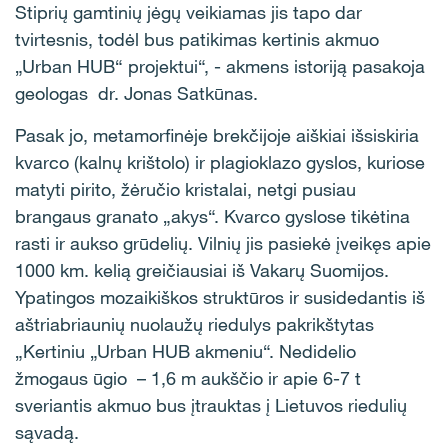
Stiprių gamtinių jėgų veikiamas jis tapo dar
tvirtesnis, todėl bus patikimas kertinis akmuo
„Urban HUB“ projektui“, - akmens istoriją pasakoja
geologas dr. Jonas Satkūnas.
Pasak jo, metamorfinėje brekčijoje aiškiai išsiskiria
kvarco (kalnų krištolo) ir plagioklazo gyslos, kuriose
matyti pirito, žėručio kristalai, netgi pusiau
brangaus granato „akys“. Kvarco gyslose tikėtina
rasti ir aukso grūdelių. Vilnių jis pasiekė įveikęs apie
1000 km. kelią greičiausiai iš Vakarų Suomijos.
Ypatingos mozaikiškos struktūros ir susidedantis iš
aštriabriaunių nuolaužų riedulys pakrikštytas
„Kertiniu „Urban HUB akmeniu“. Nedidelio
žmogaus ūgio – 1,6 m aukščio ir apie 6-7 t
sveriantis akmuo bus įtrauktas į Lietuvos riedulių
sąvadą.