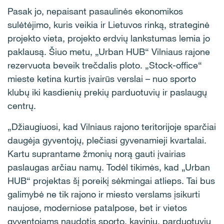
Pasak jo, nepaisant pasaulinės ekonomikos
sulėtėjimo, kuris veikia ir Lietuvos rinką, strateginė
projekto vieta, projekto erdvių lankstumas lemia jo
paklausą. Šiuo metu, „Urban HUB“ Vilniaus rajone
rezervuota beveik trečdalis ploto. „Stock-office“
mieste ketina kurtis įvairūs verslai – nuo sporto
klubų iki kasdienių prekių parduotuvių ir paslaugų
centrų.
„Džiaugiuosi, kad Vilniaus rajono teritorijoje sparčiai
daugėja gyventojų, plečiasi gyvenamieji kvartalai.
Kartu suprantame žmonių norą gauti įvairias
paslaugas arčiau namų. Todėl tikimės, kad „Urban
HUB“ projektas šį poreikį sėkmingai atlieps. Tai bus
galimybė ne tik rajono ir miesto verslams įsikurti
naujose, moderniose patalpose, bet ir vietos
gyventojams naudotis sporto, kavinių, parduotuvių