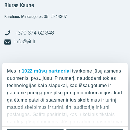
Biuras Kaune
Karaliaus Mindaugo pr. 35, LT-44307
+370 374 52 348
info@yit.lt
Biuras Vilniuje
Mes ir
1022 mūsų partneriai
tvarkome jūsų asmens
Spaudos g. 7, LT-05132
duomenis, pvz., jūsų IP numerį, naudodami tokias
technologijas kaip slapukai, kad išsaugotume ir
gautume prieigą prie jūsų įrenginio informacijos, kad
+370 523 88 836
galėtume pateikti suasmenintus skelbimus ir turinį,
info@yit.lt
matuoti skelbimus ir turinį, tirti auditoriją ir kurti
paslaugas. Galite pasirinkti, kas ir kokiais tikslais
naudoja jūsų duomenis. Jūsų privatumo pasirinkimai
galioja tik šioje skaitmeninėje nuosavybėje, kurioje