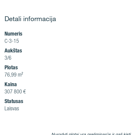
Detali informacija
Numeris
C-3-15
Aukštas
3/6
Plotas
76,99 m²
Kaina
307 800 €
Statusas
Laisvas
Nurodyti plotai yra preliminarūs ir gali kisti