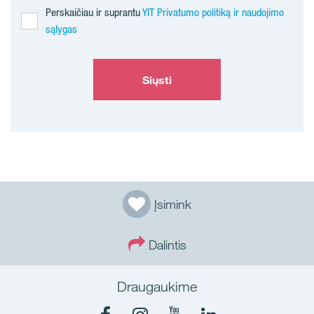
Perskaičiau ir suprantu
YIT Privatumo politiką ir naudojimo
sąlygas
Siųsti
Įsimink
Dalintis
Draugaukime