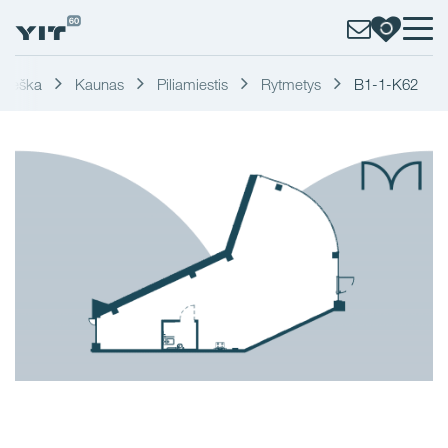
aieška
Kaunas
Piliamiestis
Rytmetys
B1-1-K62