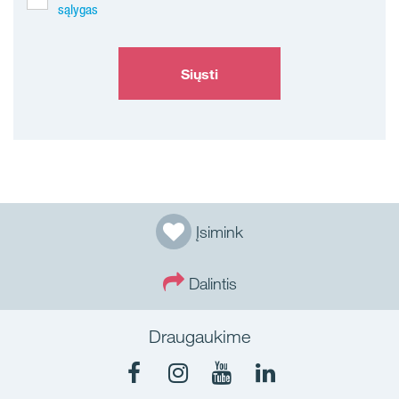
sąlygas
Siųsti
Įsimink
Dalintis
Draugaukime