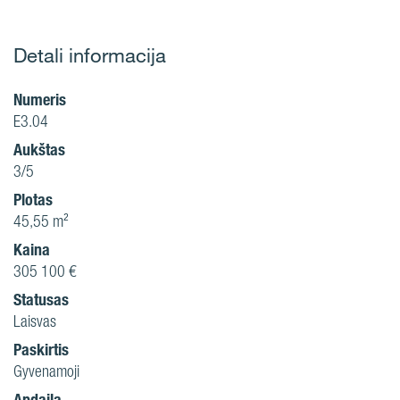
Detali informacija
Numeris
E3.04
Aukštas
3/5
Plotas
45,55 m²
Kaina
305 100 €
Statusas
Laisvas
Paskirtis
Gyvenamoji
Apdaila