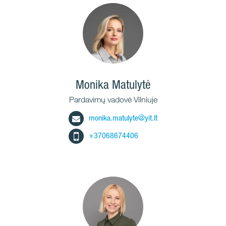
Monika Matulytė
Pardavimų vadovė Vilniuje
monika.matulyte@yit.lt
+37068674406