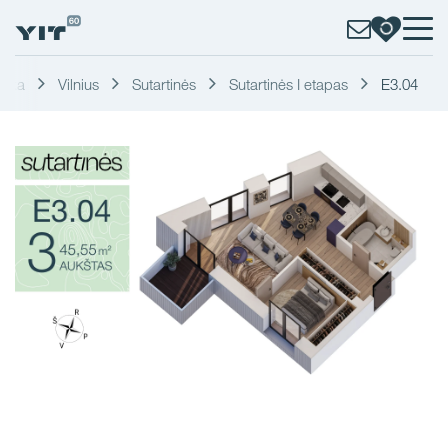
eška
Vilnius
Sutartinės
Sutartinės I etapas
E3.04