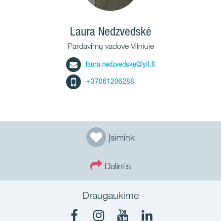
Laura Nedzvedskė
Pardavimų vadovė Vilniuje
laura.nedzvedske@yit.lt
+37061206288
Įsimink
Dalintis
Draugaukime