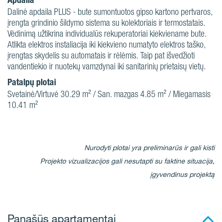
Dalinė apdaila PLUS - bute sumontuotos gipso kartono pertvaros,
įrengta grindinio šildymo sistema su kolektoriais ir termostatais.
Vėdinimą užtikrina individualūs rekuperatoriai kiekviename bute.
Atlikta elektros instaliacija iki kiekvieno numatyto elektros taško,
įrengtas skydelis su automatais ir rėlėmis. Taip pat išvedžioti
vandentiekio ir nuotekų vamzdynai iki sanitarinių prietaisų vietų.
Patalpų plotai
Svetainė/Virtuvė 30.29 m² / San. mazgas 4.85 m² / Miegamasis
10.41 m²
Nurodyti plotai yra preliminarūs ir gali kisti
Projekto vizualizacijos gali nesutapti su faktine situacija,
įgyvendinus projektą
Panašūs apartamentai