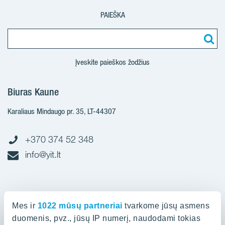
PAIEŠKA
Įveskite paieškos žodžius
Biuras Kaune
Karaliaus Mindaugo pr. 35, LT-44307
+370 374 52 348
info@yit.lt
Biuras Vilniuje
Mes ir
1022 mūsų partneriai
tvarkome jūsų asmens
Spaudos g. 7, LT-05132
duomenis, pvz., jūsų IP numerį, naudodami tokias