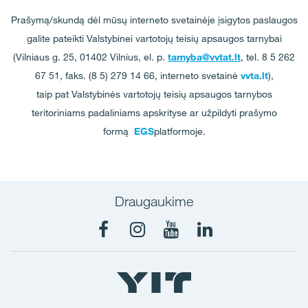
Prašymą/skundą dėl mūsų interneto svetainėje įsigytos paslaugos
galite pateikti Valstybinei vartotojų teisių apsaugos tarnybai
(Vilniaus g. 25, 01402 Vilnius, el. p.
tarnyba@vvtat.lt
, tel. 8 5 262
67 51, faks. (8 5) 279 14 66, interneto svetainė
vvta.lt
),
taip pat Valstybinės vartotojų teisių apsaugos tarnybos
teritoriniams padaliniams apskrityse ar užpildyti prašymo
formą
EGS
platformoje.
Draugaukime