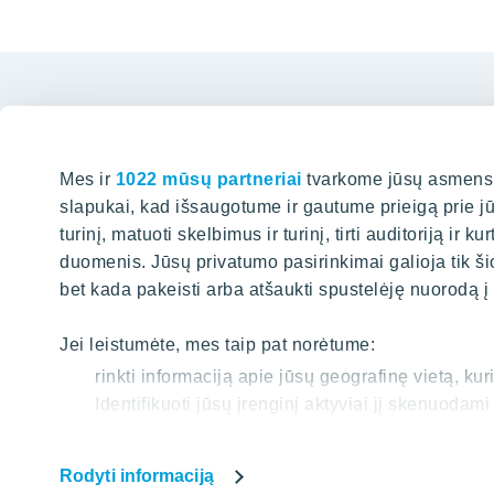
Mes ir
1022 mūsų partneriai
tvarkome jūsų asmens d
slapukai, kad išsaugotume ir gautume prieigą prie j
Biuras 
turinį, matuoti skelbimus ir turinį, tirti auditoriją ir 
duomenis. Jūsų privatumo pasirinkimai galioja tik ši
Karaliaus M
bet kada pakeisti arba atšaukti spustelėję nuorodą į
PAIEŠKA
+37
Jei leistumėte, mes taip pat norėtume:
info@
rinkti informaciją apie jūsų geografinę vietą, ku
Įveskite paieškos žodžius
Identifikuoti jūsų įrenginį aktyviai jį skenuoda
Sužinokite išsamiau, kaip apdorojami jūsų asmenin
dalyje
. Galite bet kada pakeisti arba pašalinti savo 
Rodyti informaciją