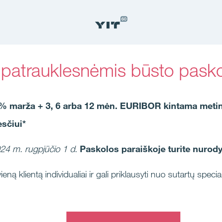
 patrauklesnėmis būsto pasko
,99 % marža + 3, 6 arba 12 mėn. EURIBOR kintama me
sčiui*
024 m. rugpjūčio 1 d
.
Paskolos paraiškoje turite nurody
ieną klientą individualiai ir gali priklausyti nuo sutartų spec