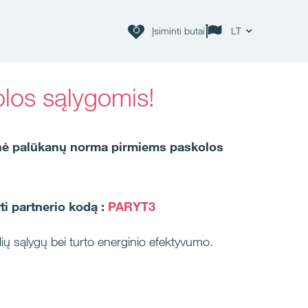
Įsiminti butai
LT
los sąlygomis!
tinė palūkanų norma pirmiems paskolos
ti partnerio kodą :
PARYT3
ialių sąlygų bei turto energinio efektyvumo.