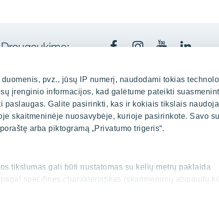
Draugaukime:
Facebook
Instagram
Youtube
LinkedI
uomenis, pvz., jūsų IP numerį, naudodami tokias technolo
ūsų įrenginio informacijos, kad galėtume pateikti suasmenin
Kaune
Biuras
kurti paslaugas. Galite pasirinkti, kas ir kokiais tikslais naudoj
oje skaitmeninėje nuosavybėje, kurioje pasirinkote. Savo su
indaugo pr. 35, LT-44307
Spaudos 
 poraštę arba piktogramą „Privatumo trigeris“.
0 37 452348
+3
yit.lt
inf
rios tikslumas gali būti nustatomas su kelių metrų paklaida
mi pagal specifines charakteristikas (skaitmeninių atspaudų k
iai duomenys ir nustatykite savo pageidavimus
išsamios in
sutikimą iš Slapukų deklaracijos.