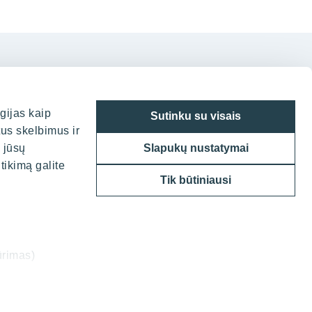
n
gijas kaip
Sutinku su visais
tus skelbimus ir
 Vilniuje
a jūsų
Slapukų nustatymai
tikimą galite
g. 7, LT-05132
Tik būtiniausi
70 52 388836
o@yit.lt
ūrimas)
formacijos