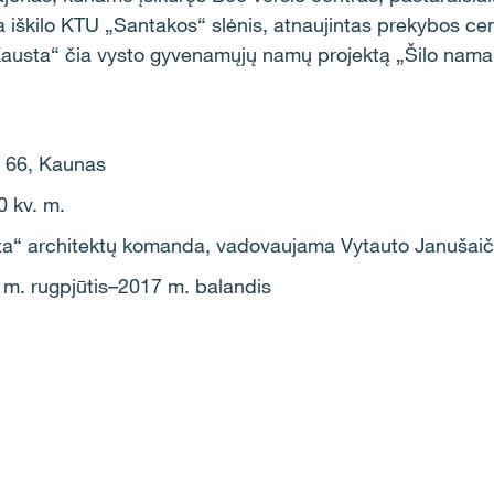
a iškilo KTU „Santakos“ slėnis, atnaujintas prekybos ce
Kausta“ čia vysto gyvenamųjų namų projektą „Šilo namai
. 66, Kaunas
 kv. m.
sta“ architektų komanda, vadovaujama Vytauto Janušaič
6 m. rugpjūtis–2017 m. balandis