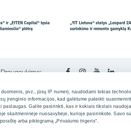
va“ ir „EfTEN Capital“ tęsia
„YIT Lietuva“ statys „Leopard 2
liamiesčio“ plėtrą
surinkimo ir remonto gamyklą 
Draugaukime:
Facebook
Instagram
Youtube
LinkedI
uomenis, pvz., jūsų IP numerį, naudodami tokias technolo
ūsų įrenginio informacijos, kad galėtume pateikti suasmenin
Kaune
Biuras
kurti paslaugas. Galite pasirinkti, kas ir kokiais tikslais naudoj
oje skaitmeninėje nuosavybėje, kurioje pasirinkote. Savo su
indaugo pr. 35, LT-44307
Spaudos 
 poraštę arba piktogramą „Privatumo trigeris“.
0 37 452348
+3