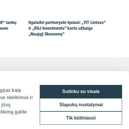
A8“ tankų
Ilgalaikė partnerystė tęsiasi: „YIT Lietuva”
Kaune
ir „RSJ Investments” kartu užbaigs
„Naująjį Skanseną”
n
gijas kaip
Sutinku su visais
tus skelbimus ir
 Vilniuje
a jūsų
Slapukų nustatymai
tikimą galite
g. 7, LT-05132
Tik būtiniausi
70 52 388836