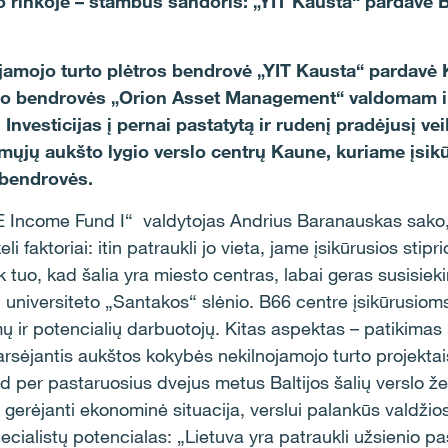
 rinkoje – stambus sandoris: „YIT Kausta“ pardavė B
ojamojo turto plėtros bendrovė „YIT Kausta“ pardavė
ymo bendrovės „Orion Asset Management“ valdomam i
nvesticijas į pernai pastatytą ir rudenį pradėjusį vei
irmųjų aukšto lygio verslo centrų Kaune, kuriame įsik
 bendrovės.
RE Income Fund I“ valdytojas Andrius Baranauskas sako,
eli faktoriai: itin patraukli jo vieta, jame įsikūrusios stip
k tuo, kad šalia yra miesto centras, labai geras susisieki
 universiteto „Santakos“ slėnio. B66 centre įsikūrusio
ų ir potencialių darbuotojų. Kitas aspektas – patikimas 
 garsėjantis aukštos kokybės nekilnojamojo turto projekta
 per pastaruosius dvejus metus Baltijos šalių verslo ž
 gerėjanti ekonominė situacija, verslui palankūs valdžio
cialistų potencialas: „Lietuva yra patraukli užsienio 