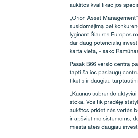
aukštos kvalifikacijos speci
„Orion Asset Management“ nu
susidomėjimą bei konkurenc
lyginant Šiaurės Europos r
dar daug potencialių investi
kartą vieta, - sako Ramūn
Pasak B66 verslo centrą pa
tapti šalies paslaugų centr
tikėtis ir daugiau tarptauti
„Kaunas subrendo aktyviai in
stoka. Vos tik pradėję sta
aukštos pridėtinės vertės b
ir apšvietimo sistemoms, du
miestą ateis daugiau inves