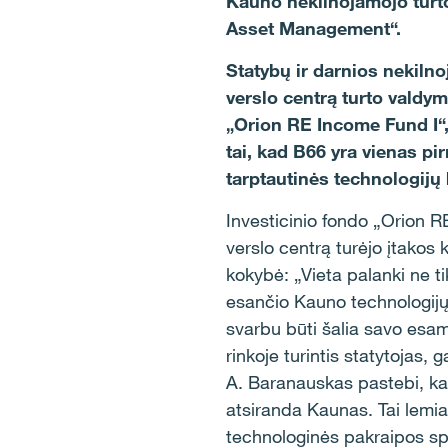
Kauno nekilnojamojo turto
Asset Management“.
Statybų ir darnios nekiln
verslo centrą turto vald
„Orion RE Income Fund I“, I
tai, kad B66 yra vienas p
tarptautinės technologijų
Investicinio fondo „Orion 
verslo centrą turėjo įtakos k
kokybė: „Vieta palanki ne ti
esančio Kauno technologijų
svarbu būti šalia savo esam
rinkoje turintis statytojas,
A. Baranauskas pastebi, kad
atsiranda Kaunas. Tai lemia
technologinės pakraipos spe