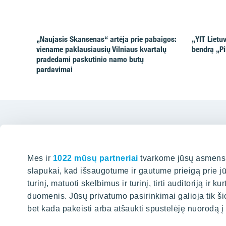
„Naujasis Skansenas“ artėja prie pabaigos:
„YIT Lietu
viename paklausiausių Vilniaus kvartalų
bendrą „Pi
pradedami paskutinio namo butų
pardavimai
Mes ir
1022 mūsų partneriai
tvarkome jūsų asmens d
slapukai, kad išsaugotume ir gautume prieigą prie j
Biuras 
turinį, matuoti skelbimus ir turinį, tirti auditoriją ir 
duomenis. Jūsų privatumo pasirinkimai galioja tik ši
Karaliaus M
bet kada pakeisti arba atšaukti spustelėję nuorodą į
PAIEŠKA
+37