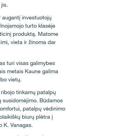
jis.
 augantį investuotojų
nojamojo turto klasėje
ticinį produktą. Matome
imi, vieta ir žinoma dar
s turi visas galimybes
iais metais Kaune galima
rbo vietų.
l ribojo tinkamų patalpų
nių susidomėjimo. Būdamos
komfortui, patalpų vėdinimo
aikiškų biurų plėtra į
ko K. Vanagas.