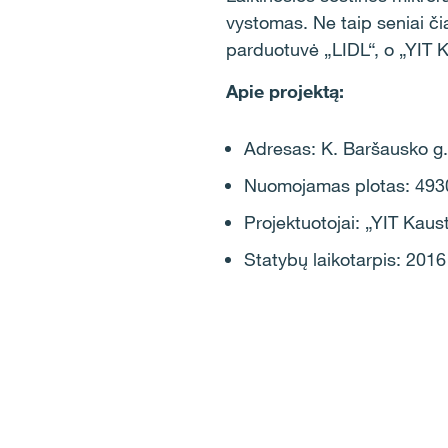
vystomas. Ne taip seniai či
parduotuvė „LIDL“, o „YIT 
Apie projektą:
Adresas: K. Baršausko g
Nuomojamas plotas: 4930
Projektuotojai: „YIT Kau
Statybų laikotarpis: 201