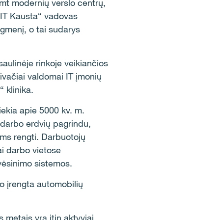
imt modernių verslo centrų,
„YIT Kausta“ vadovas
ygmenį, o tai sudarys
ulinėje rinkoje veikiančios
rivačiai valdomai IT įmonių
 klinika.
ekia apie 5000 kv. m.
ų darbo erdvių pagrindu,
ams rengti. Darbuotojų
ai darbo vietose
 vėsinimo sistemos.
to įrengta automobilių
 metais yra itin aktyviai