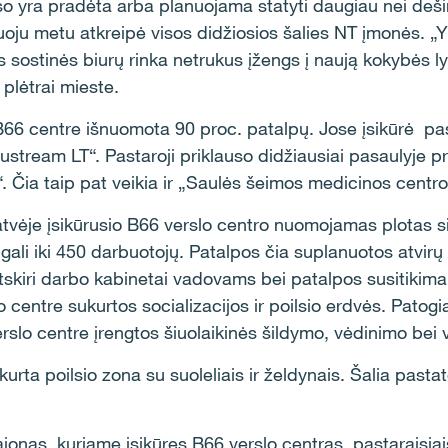
so yra pradėta arba planuojama statyti daugiau nei deš
uoju metu atkreipė visos didžiosios šalies NT įmonės. 
s sostinės biurų rinka netrukus įžengs į naują kokybės l
plėtrai mieste.
66 centre išnuomota 90 proc. patalpų. Jose įsikūrė pasa
rtustream LT“. Pastaroji priklauso didžiausiai pasaulyje p
 Čia taip pat veikia ir „Saulės šeimos medicinos centro“
tvėje įsikūrusio B66 verslo centro nuomojamas plotas si
ti gali iki 450 darbuotojų. Patalpos čia suplanuotos atvir
 atskiri darbo kabinetai vadovams bei patalpos susitikim
 centre sukurtos socializacijos ir poilsio erdvės. Patogi
erslo centre įrengtos šiuolaikinės šildymo, vėdinimo bei
rta poilsio zona su suoleliais ir želdynais. Šalia pasta
jonas, kuriame įsikūręs B66 verslo centras, pastaraisiais