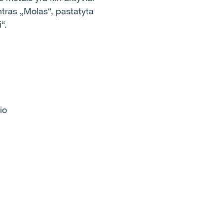
ntras „Molas“, pastatyta
“.
io