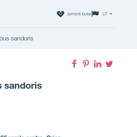
Įsiminti butai
LT
mbus sandoris
Facebook
Pinterest
LinkedIn
Twitter
s sandoris