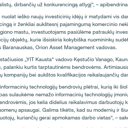
alistų, dirbančių už konkurencingą atlygį“, – apibendrina 
olat ieško naujų investicinių idėjų ir matydami vis dar
ingą ir ženkliai aukštesnį pajamingumą komercinio nekil
egiono mastu, investuotojams pasiūlėme patrauklų inves
cijų objektų, kurie išsiskiria kokybiška nuomininkų sudėt
as Baranauskas, Orion Asset Management vadovas.
stačiusios „YIT Kausta“ vadovo Kęstučio Vanago, Kauna
u, palankiu kurtis tarptautinėms bendrovėms. Artimiaus
nių kompanijų bei aukštos kvalifikacijos reikalaujančių da
formacinių technologijų bendrovių plėtrai, kurią iki šio
tybas sulaukėme nemažo informacinių technologijų įmo
endrovėmis, jos kelia didelius reikalavimus darbuotojų 
omenų apsaugai. Galima tikėtis, kad su modernių ir šiuol
tuotojų, kuriančių gerai apmokamas darbo vietas“, – sa