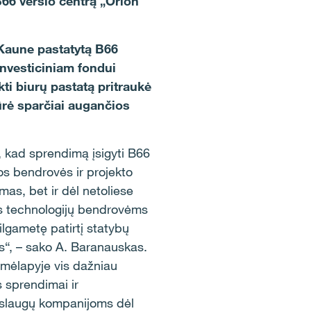
66 verslo centrą „Orion
 Kaune pastatytą B66
nvesticiniam fondui
kti biurų pastatą pritraukė
ūrė sparčiai augančios
 kad sprendimą įsigyti B66
rios bendrovės ir projekto
mas, bet ir dėl netoliese
ms technologijų bendrovėms
ilgametę patirtį statybų
is“, – sako A. Baranauskas.
emėlapyje vis dažniau
s sprendimai ir
paslaugų kompanijoms dėl