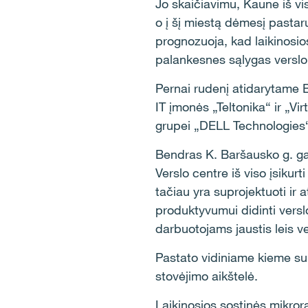
Jo skaičiavimu, Kaune iš vi
o į šį miestą dėmesį pastar
prognozuoja, kad laikinosio
palankesnes sąlygas verslo 
Pernai rudenį atidarytame B
IT įmonės „Teltonika“ ir „Vi
grupei „DELL Technologies“.
Bendras K. Baršausko g. ga
Verslo centre iš viso įsikur
tačiau yra suprojektuoti ir
produktyvumui didinti verslo
darbuotojams jaustis leis v
Pastato vidiniame kieme suku
stovėjimo aikštelė.
Laikinosios sostinės mikrora