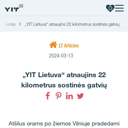
aujienos
„YIT Lietuva“ atnaujins 22 kilometrus sostinės gatvių
LT Articles
2024-03-13
„YIT Lietuva“ atnaujins 22
kilometrus sostinės gatvių
Facebook
Pinterest
LinkedIn
Twitter
Atšilus orams po žiemos Vilniuje pradedami