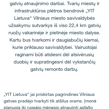
gatvių atnaujinimo darbai. Tvarių miestų ir
infrastruktūros plėtros bendrovė „YIT
Lietuva“ Vilniaus miesto savivaldybės
užsakymu sutvarkys iš viso 22,4 km gatvių
ruožų vakarinėje ir pietinėje miesto dalyse.
Kartu bus tvarkomi ir daugiabučių kiemai,
kurie priklauso savivaldybei. Vairuotojai
raginami būti atidesni dėl atsivėrusių
duobių ir supratingesni dėl vykstančių
gatvių remonto darbų.
„YIT Lietuva“ jai priskirtas pagrindines Vilniaus
gatves pradėjo tvarkyti tik atšilus orams. Įmonė
planuoja iki rugsėjo mėnesio atnaujinti asfalto