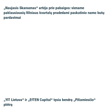
„Naujasis Skansenas“ artėja prie pabaigos: viename
paklausiausių Vilniaus kvartalų pradedami paskutinio namo butų
pardavimai
„YIT Lietuva“ ir „EfTEN Capital“ tęsia bendrą „Piliamiesčio“
plėtrą