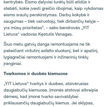
kantrybės. Eismo dalyviai turėtų būti atidūs ir
stebėti, kokie įvesti greičio ribojimai, kaip vykdomas
eismo srautų perskirstymas. Darbų kokybė ir
saugumas – tiek vairuotojų, tiek dirbančių kelyje –
yra mūsų prioritetas“, – sako bendrovės „YIT
Lietuva“ vadovas Kęstutis Vanagas.
Šiuo metu gatvių danga remontuojama ne tik
pakeičiant viršutinį asfalto sluoksnį, bet ir apatinį,
lygiagrečiai remontuojami ir inžinerinių tinklų
įrenginiai.
Tvarkomos ir duobės kiemuose
„YIT Lietuva“ tvarkys ir duobes, atsivėrusias
daugiabučių kiemuose. Įmonės atstovai atkreipia
dėmesį, kad įmonė tvarko savivaldybei
priklausančių daugiabučių kiemus. Jei sklypas,