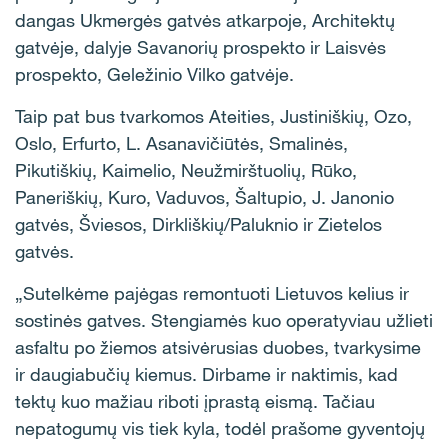
dangas Ukmergės gatvės atkarpoje, Architektų
gatvėje, dalyje Savanorių prospekto ir Laisvės
prospekto, Geležinio Vilko gatvėje.
Taip pat bus tvarkomos Ateities, Justiniškių, Ozo,
Oslo, Erfurto, L. Asanavičiūtės, Smalinės,
Pikutiškių, Kaimelio, Neužmirštuolių, Rūko,
Paneriškių, Kuro, Vaduvos, Šaltupio, J. Janonio
gatvės, Šviesos, Dirkliškių/Paluknio ir Zietelos
gatvės.
„Sutelkėme pajėgas remontuoti Lietuvos kelius ir
sostinės gatves. Stengiamės kuo operatyviau užlieti
asfaltu po žiemos atsivėrusias duobes, tvarkysime
ir daugiabučių kiemus. Dirbame ir naktimis, kad
tektų kuo mažiau riboti įprastą eismą. Tačiau
nepatogumų vis tiek kyla, todėl prašome gyventojų