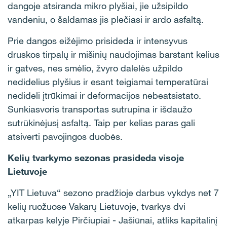
dangoje atsiranda mikro plyšiai, jie užsipildo
vandeniu, o šaldamas jis plečiasi ir ardo asfaltą.
Prie dangos eižėjimo prisideda ir intensyvus
druskos tirpalų ir mišinių naudojimas barstant kelius
ir gatves, nes smėlio, žvyro dalelės užpildo
nedidelius plyšius ir esant teigiamai temperatūrai
nedideli įtrūkimai ir deformacijos nebeatsistato.
Sunkiasvoris transportas sutrupina ir išdaužo
sutrūkinėjusį asfaltą. Taip per kelias paras gali
atsiverti pavojingos duobės.
Kelių tvarkymo sezonas prasideda visoje
Lietuvoje
„YIT Lietuva“ sezono pradžioje darbus vykdys net 7
kelių ruožuose Vakarų Lietuvoje, tvarkys dvi
atkarpas kelyje Pirčiupiai - Jašiūnai, atliks kapitalinį