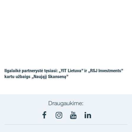
Ilgalaikė partnerystė tęsiasi: „YIT Lietuva” ir „RSJ Investments”
kartu užbaigs „Naująjį Skanseną”
Draugaukime:
Facebook
Instagram
Youtube
LinkedIn