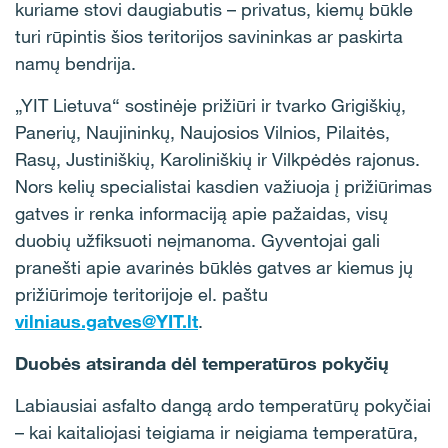
kuriame stovi daugiabutis – privatus, kiemų būkle
turi rūpintis šios teritorijos savininkas ar paskirta
namų bendrija.
„YIT Lietuva“ sostinėje prižiūri ir tvarko Grigiškių,
Panerių, Naujininkų, Naujosios Vilnios, Pilaitės,
Rasų, Justiniškių, Karoliniškių ir Vilkpėdės rajonus.
Nors kelių specialistai kasdien važiuoja į prižiūrimas
gatves ir renka informaciją apie pažaidas, visų
duobių užfiksuoti neįmanoma. Gyventojai gali
pranešti apie avarinės būklės gatves ar kiemus jų
prižiūrimoje teritorijoje el. paštu
vilniaus.gatves@YIT.lt
.
Duobės atsiranda dėl temperatūros pokyčių
Labiausiai asfalto dangą ardo temperatūrų pokyčiai
– kai kaitaliojasi teigiama ir neigiama temperatūra,