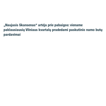
„Naujasis Skansenas“ artėja prie pabaigos: viename
paklausiausių Vilniaus kvartalų pradedami paskutinio namo butų
pardavimai