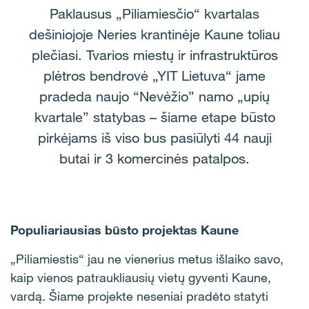
Paklausus „Piliamiesčio“ kvartalas
dešiniojoje Neries krantinėje Kaune toliau
plečiasi. Tvarios miestų ir infrastruktūros
plėtros bendrovė „YIT Lietuva“ jame
pradeda naujo “Nevėžio” namo „upių
kvartale” statybas – šiame etape būsto
pirkėjams iš viso bus pasiūlyti 44 nauji
butai ir 3 komercinės patalpos.
Populiariausias būsto projektas Kaune
„Piliamiestis“ jau ne vienerius metus išlaiko savo,
kaip vienos patraukliausių vietų gyventi Kaune,
vardą. Šiame projekte neseniai pradėto statyti