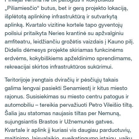
„Piliamiesčio“ butus, bet ir gerą projekto lokaciją,
išplėtotą aplinkinę infrastruktūrą ir sutvarkytą
aplinką. Kvartalo vizitine kortele tapo gyventojų
poilsiui pritaikyta Neries krantinė su apžvalginiu
amfiteatru, leidžiančiu grožėtis vaizdais į Kauno pilį.
Didelis dėmesys projekte skiriamas funkcinėms
erdvėms, kokybiškiems apželdinimo sprendimams,
rekreacijai skirtos infrastruktūros sukūrimui.
Teritorijoje įrengtais dviračių ir pėsčiųjų takais
galima lengvai pasiekti Senamiestį ir kitus miesto
rajonus. Susisiekimas su miesto centru patogus ir
automobiliu – tereikia pervažiuoti Petro Vileišio tiltą.
Šalia jau statomas naujasis tiltas per Nemuną,
sujungsiantis Brastos ir Užnemunės gatves.
Kvartale ir aplink jį kuriasi vis daugiau parduotuvių,
maitinimo, laisvalaikio, sveikatingumo įstaigų, vaikų