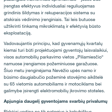
įrengtas efektyvus individualiai reguliuojamas
grindinis šildymas ir rekuperacijos sistema su
atskirais vėdinimo įrenginiais. Tai leis butuose
užtikrinti tinkamą mikroklimatą ir efektyvią būsto
eksploataciją.
Vadovaujantis principu, kad gyvenamųjų kvartalų
kiemai turi būti projektuojami gyventojų laisvalaikiui,
visos automobilių parkavimo vietos „Piliamiesčio“
namuose įrengiamos požeminiuose garažuose.
Šiuo metu įrenginėjama Nevėžio upės namo ir
būsimo daugiabučio požeminė stovėjimo aikštelė
su 65 vietomis automobiliams ir motociklams bei
galimybe įsirengti elektromobilių įkrovimo stoteles.
Apjungia daugelį gyventojams svarbių privalumų
Pirkėjai vertina ne tik patogius ir kokybiškus