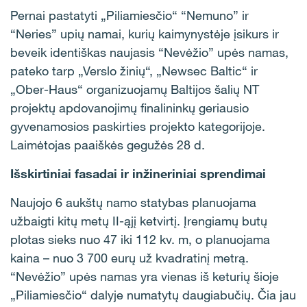
Pernai pastatyti „Piliamiesčio“ “Nemuno” ir
“Neries” upių namai, kurių kaimynystėje įsikurs ir
beveik identiškas naujasis “Nevėžio” upės namas,
pateko tarp „Verslo žinių“, „Newsec Baltic“ ir
„Ober-Haus“ organizuojamų Baltijos šalių NT
projektų apdovanojimų finalininkų geriausio
gyvenamosios paskirties projekto kategorijoje.
Laimėtojas paaiškės gegužės 28 d.
Išskirtiniai fasadai ir inžineriniai sprendimai
Naujojo 6 aukštų namo statybas planuojama
užbaigti kitų metų II-ąjį ketvirtį. Įrengiamų butų
plotas sieks nuo 47 iki 112 kv. m, o planuojama
kaina – nuo 3 700 eurų už kvadratinį metrą.
“Nevėžio” upės namas yra vienas iš keturių šioje
„Piliamiesčio“ dalyje numatytų daugiabučių. Čia jau