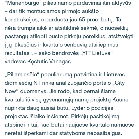
“Marienburgo” pilies namo pardavimai itin aktyvūs
– dar tik montuojamos pirmojo aukšto
konstrukcijos, o parduota jau 65 proc. butų. Tai
nėra trumpalaikė ar atsitiktinė sėkmė, o nuoseklių
pastangų atliepti būsto pirkėjų poreikius, atsižvelgti
į jų lūkesčius ir kvartalo senbuvių atsiliepimus
rezultatas“, – sako bendrovės „YIT Lietuva“
vadovas Kęstutis Vanagas.
„Piliamiesčio“ populiarumą patvirtina ir Lietuvos
didmiesčių NT rinką analizuojančio portalo „City
Now“ duomenys. Jie rodo, kad pernai šiame
kvartale iš visų gyvenamųjų namų projektų Kaune
nupirkta daugiausiai butų. Lyderio pozicijas
projektas išlaiko ir šiemet. Pirkėjų pasitikėjimą
atspindi ir tai, kad butai naujuose kvartalo namuose
neretai išperkami dar statyboms nepasibaigus.