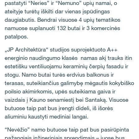
pastatyti “Neries” ir “Nemuno” upių namai, o
ateityje turėtų iškilti dar vienas įspūdingas
daugiabutis. Bendrai visuose 4 upių tematikos
namuose suplanuoti 132 butai ir 3 komercinės
patalpos.
„JP Architektūra“ studijos suprojektuoto A++
energinio naudingumo klasės namas akį trauks itin
estetišku ventiliuojamu keraminių čerpių fasadu ir
stogu. Namo butai turės erdvius balkonus ir
terasas, suteikiančius galimybę mėgautis kokybiško
poilsio akimirkomis, upės suteikiama gaiva ir
vaizdais į Kauno senamiestį bei Santaką. Visuose
butuose taip pat bus įrengti dideli, iš išorės
aliuminiu kaustyti mediniai langai.
“Nevėžio” namo butuose taip pat bus pasirūpinta
pažangiais inžineriniais sprendimais – juose bus