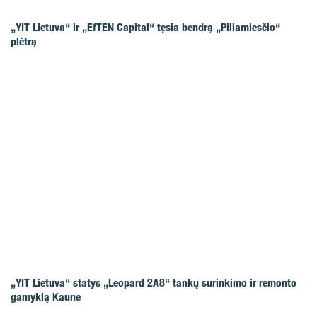
„YIT Lietuva“ ir „EfTEN Capital“ tęsia bendrą „Piliamiesčio“
plėtrą
„YIT Lietuva“ statys „Leopard 2A8“ tankų surinkimo ir remonto
gamyklą Kaune