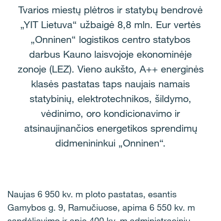
Tvarios miestų plėtros ir statybų bendrovė
„YIT Lietuva“ užbaigė 8,8 mln. Eur vertės
„Onninen“ logistikos centro statybos
darbus Kauno laisvojoje ekonominėje
zonoje (LEZ). Vieno aukšto, A++ energinės
klasės pastatas taps naujais namais
statybinių, elektrotechnikos, šildymo,
vėdinimo, oro kondicionavimo ir
atsinaujinančios energetikos sprendimų
didmenininkui „Onninen“.
Naujas 6 950 kv. m ploto pastatas, esantis
Gamybos g. 9, Ramučiuose, apima 6 550 kv. m
sandėliavimo ir apie 400 kv. m administracinių