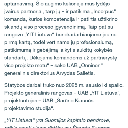
aptarnavimą. Šio augimo kelionėje mus lydėjo
įvairūs partneriai, tarp jų – ir patikima „Incorpus“
komanda, kurios kompetencija ir patirtis užtikrino
sklandų viso proceso įgyvendinimą. Taip pat su
rangovu „YIT Lietuva“ bendradarbiaujame jau ne
pirmą kartą, todėl vertiname jų profesionalumą,
patikimumą ir gebėjimą laikytis aukštų kokybės
standartų. Dėkojame komandoms už partnerystę
viso projekto metu“ – sako UAB „Onninen“
generalinis direktorius Arvydas Salietis.
Statybos darbai truko nuo 2025 m. sausio iki spalio.
Projekto generalinis rangovas – UAB „YIT Lietuva“,
projektuotojas – UAB „Šarūno Kiaunės
projektavimo studija“.
„YIT Lietuva“ yra Suomijos kapitalo bendrovė,
priklausanti vienai didžiausių Šiaurės Europos