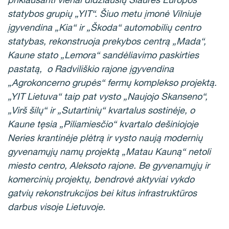
statybos grupių „YIT“. Šiuo metu įmonė Vilniuje
įgyvendina „Kia“ ir „Škoda“ automobilių centro
statybas, rekonstruoja prekybos centrą „Mada“,
Kaune stato „Lemora“ sandėliavimo paskirties
pastatą, o Radviliškio rajone įgyvendina
„Agrokoncerno grupės“ fermų komplekso projektą.
„YIT Lietuva“ taip pat vysto „Naujojo Skanseno“,
„Virš šilų“ ir „Sutartinių“ kvartalus sostinėje, o
Kaune tęsia „Piliamiesčio“ kvartalo dešiniojoje
Neries krantinėje plėtrą ir vysto naują modernių
gyvenamųjų namų projektą „Matau Kauną“ netoli
miesto centro, Aleksoto rajone. Be gyvenamųjų ir
komercinių projektų, bendrovė aktyviai vykdo
gatvių rekonstrukcijos bei kitus infrastruktūros
darbus visoje Lietuvoje.