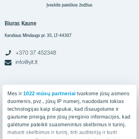
Įveskite paieškos žodžius
Biuras Kaune
Karaliaus Mindaugo pr. 35, LT-44307
+370 37 452348
info@yit.lt
Biuras Vilniuje
Mes ir
1022 mūsų partneriai
tvarkome jūsų asmens
Spaudos g. 7, LT-05132
duomenis, pvz., jūsų IP numerį, naudodami tokias
technologijas kaip slapukai, kad išsaugotume ir
gautume prieigą prie jūsų įrenginio informacijos, kad
+370 52 388836
galėtume pateikti suasmenintus skelbimus ir turinį,
info@yit.lt
matuoti skelbimus ir turinį, tirti auditoriją ir kurti