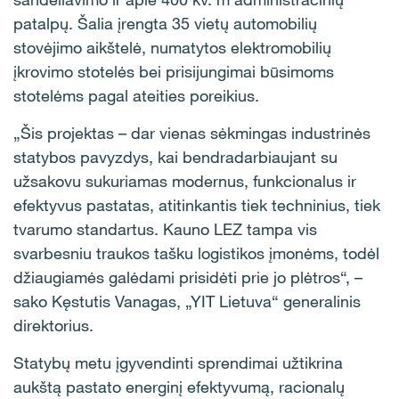
patalpų. Šalia įrengta 35 vietų automobilių
stovėjimo aikštelė, numatytos elektromobilių
įkrovimo stotelės bei prisijungimai būsimoms
stotelėms pagal ateities poreikius.
„Šis projektas – dar vienas sėkmingas industrinės
statybos pavyzdys, kai bendradarbiaujant su
užsakovu sukuriamas modernus, funkcionalus ir
efektyvus pastatas, atitinkantis tiek techninius, tiek
tvarumo standartus. Kauno LEZ tampa vis
svarbesniu traukos tašku logistikos įmonėms, todėl
džiaugiamės galėdami prisidėti prie jo plėtros“, –
sako Kęstutis Vanagas, „YIT Lietuva“ generalinis
direktorius.
Statybų metu įgyvendinti sprendimai užtikrina
aukštą pastato energinį efektyvumą, racionalų