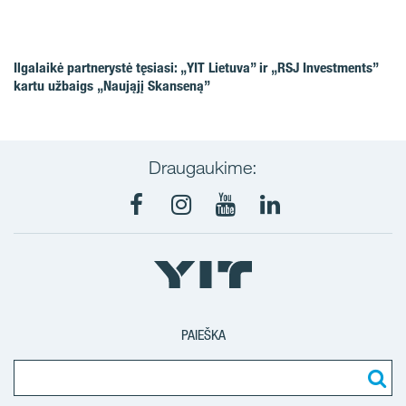
Ilgalaikė partnerystė tęsiasi: „YIT Lietuva” ir „RSJ Investments”
kartu užbaigs „Naująjį Skanseną”
Draugaukime:
Facebook
Instagram
Youtube
LinkedIn
PAIEŠKA