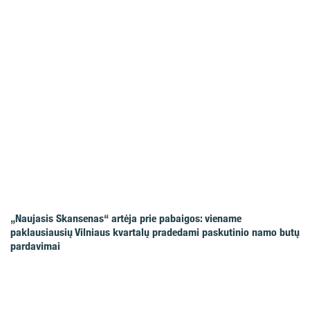
„Naujasis Skansenas“ artėja prie pabaigos: viename
paklausiausių Vilniaus kvartalų pradedami paskutinio namo butų
pardavimai