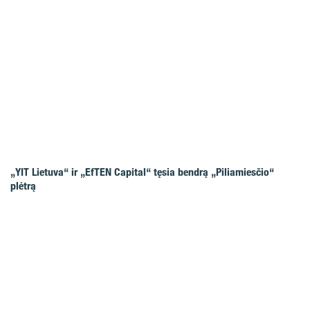
„YIT Lietuva“ ir „EfTEN Capital“ tęsia bendrą „Piliamiesčio“
plėtrą