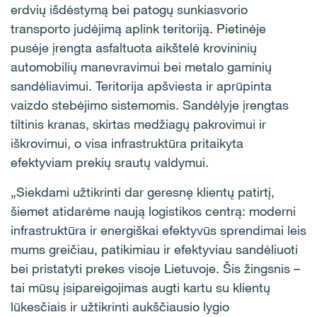
erdvių išdėstymą bei patogų sunkiasvorio
transporto judėjimą aplink teritoriją. Pietinėje
pusėje įrengta asfaltuota aikštelė krovininių
automobilių manevravimui bei metalo gaminių
sandėliavimui. Teritorija apšviesta ir aprūpinta
vaizdo stebėjimo sistemomis. Sandėlyje įrengtas
tiltinis kranas, skirtas medžiagų pakrovimui ir
iškrovimui, o visa infrastruktūra pritaikyta
efektyviam prekių srautų valdymui.
„Siekdami užtikrinti dar geresnę klientų patirtį,
šiemet atidarėme naują logistikos centrą: moderni
infrastruktūra ir energiškai efektyvūs sprendimai leis
mums greičiau, patikimiau ir efektyviau sandėliuoti
bei pristatyti prekes visoje Lietuvoje. Šis žingsnis –
tai mūsų įsipareigojimas augti kartu su klientų
lūkesčiais ir užtikrinti aukščiausio lygio