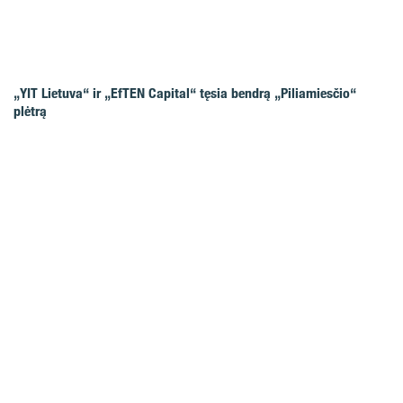
„YIT Lietuva“ ir „EfTEN Capital“ tęsia bendrą „Piliamiesčio“
plėtrą