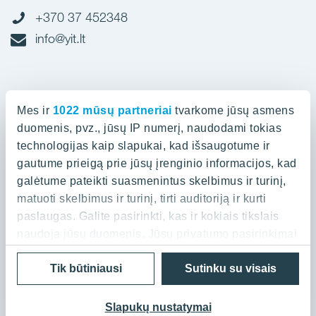
+370 37 452348
info@yit.lt
Biuras Vilniuje
Mes ir
1022 mūsų partneriai
tvarkome jūsų asmens
Spaudos g. 7, LT-05132
duomenis, pvz., jūsų IP numerį, naudodami tokias
technologijas kaip slapukai, kad išsaugotume ir
gautume prieigą prie jūsų įrenginio informacijos, kad
+370 52 388836
galėtume pateikti suasmenintus skelbimus ir turinį,
info@yit.lt
matuoti skelbimus ir turinį, tirti auditoriją ir kurti
paslaugas. Galite pasirinkti, kas ir kokiais tikslais
naudoja jūsų duomenis. Jūsų privatumo pasirinkimai
galioja tik šioje skaitmeninėje nuosavybėje, kurioje
Privatumo politika
Cookies
Tik būtiniausi
Sutinku su visais
pasirinkote. Savo sutikimą galite bet kada pakeisti
© 2026 YIT Corporation
arba atšaukti spustelėję nuorodą į poraštę arba
piktogramą „Privatumo trigeris“.
Slapukų nustatymai