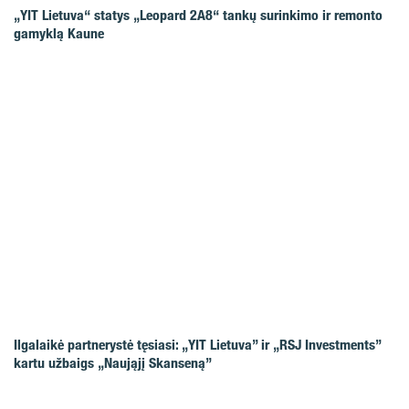
„YIT Lietuva“ statys „Leopard 2A8“ tankų surinkimo ir remonto
gamyklą Kaune
Ilgalaikė partnerystė tęsiasi: „YIT Lietuva” ir „RSJ Investments”
kartu užbaigs „Naująjį Skanseną”