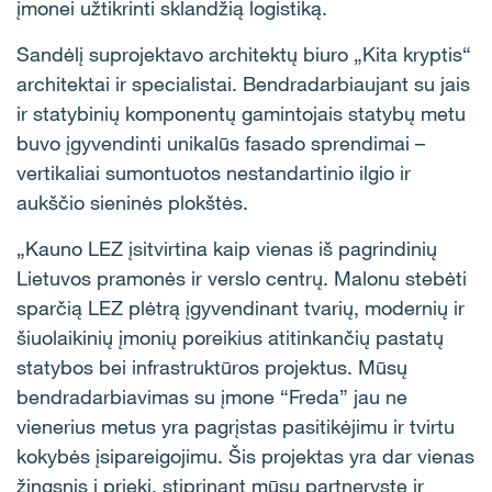
įmonei užtikrinti sklandžią logistiką.
Sandėlį suprojektavo architektų biuro „Kita kryptis“
architektai ir specialistai. Bendradarbiaujant su jais
ir statybinių komponentų gamintojais statybų metu
buvo įgyvendinti unikalūs fasado sprendimai –
vertikaliai sumontuotos nestandartinio ilgio ir
aukščio sieninės plokštės.
„Kauno LEZ įsitvirtina kaip vienas iš pagrindinių
Lietuvos pramonės ir verslo centrų. Malonu stebėti
sparčią LEZ plėtrą įgyvendinant tvarių, modernių ir
šiuolaikinių įmonių poreikius atitinkančių pastatų
statybos bei infrastruktūros projektus.
Mūsų
bendradarbiavimas su įmone “Freda” jau ne
vienerius metus yra pagrįstas pasitikėjimu ir tvirtu
kokybės įsipareigojimu. Šis projektas yra dar vienas
žingsnis į priekį, stiprinant mūsų partnerystę ir