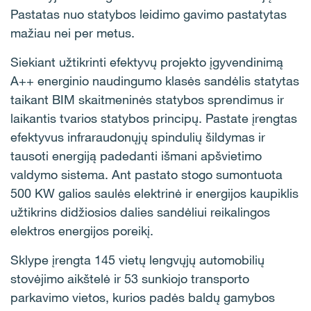
Pastatas nuo statybos leidimo gavimo pastatytas
mažiau nei per metus.
Siekiant užtikrinti efektyvų projekto įgyvendinimą
A++ energinio naudingumo klasės sandėlis statytas
taikant BIM skaitmeninės statybos sprendimus ir
laikantis tvarios statybos principų. Pastate įrengtas
efektyvus infraraudonųjų spindulių šildymas ir
tausoti energiją padedanti išmani apšvietimo
valdymo sistema. Ant pastato stogo sumontuota
500 KW galios saulės elektrinė ir energijos kaupiklis
užtikrins didžiosios dalies sandėliui reikalingos
elektros energijos poreikį.
Sklype įrengta 145 vietų lengvųjų automobilių
stovėjimo aikštelė ir 53 sunkiojo transporto
parkavimo vietos, kurios padės baldų gamybos