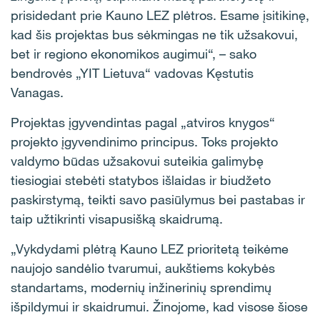
prisidedant prie Kauno LEZ plėtros. Esame įsitikinę,
kad šis projektas bus sėkmingas ne tik užsakovui,
bet ir regiono ekonomikos augimui
“, – sako
bendrovės „YIT Lietuva“ vadovas Kęstutis
Vanagas.
Projektas įgyvendintas pagal „atviros knygos“
projekto įgyvendinimo principus. Toks projekto
valdymo būdas užsakovui suteikia galimybę
tiesiogiai stebėti statybos išlaidas ir biudžeto
paskirstymą, teikti savo pasiūlymus bei pastabas ir
taip užtikrinti visapusišką skaidrumą.
„Vykdydami plėtrą Kauno LEZ prioritetą teikėme
naujojo sandėlio tvarumui, aukštiems kokybės
standartams, modernių inžinerinių sprendimų
išpildymui ir skaidrumui. Žinojome, kad visose šiose