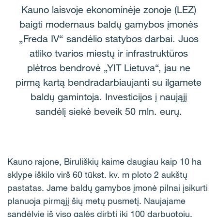
Kauno laisvoje ekonominėje zonoje (LEZ)
baigti modernaus baldų gamybos įmonės
„Freda IV“ sandėlio statybos darbai. Juos
atliko tvarios miestų ir infrastruktūros
plėtros bendrovė „YIT Lietuva“, jau ne
pirmą kartą bendradarbiaujanti su ilgamete
baldų gamintoja. Investicijos į naująjį
sandėlį siekė beveik 50 mln. eurų.
Kauno rajone, Biruliškių kaime daugiau kaip 10 ha
sklype iškilo virš 60 tūkst. kv. m ploto 2 aukštų
pastatas. Jame baldų gamybos įmonė pilnai įsikurti
planuoja pirmąjį šių metų pusmetį. Naujajame
sandėlyje iš viso galės dirbti iki 100 darbuotojų.