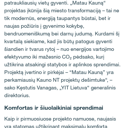
patraukliausių vietų gyventi. „Matau Kauną“
projektas įkūnija šią miesto transformaciją – tai ne
tik modernūs, energiją taupantys būstai, bet ir
naujas požiūris į gyvenimo kokybę,
bendruomeniškumą bei darnų judumą. Kurdami šį
kvartalą siekiame, kad jis būtų patogus gyventi
šiandien ir tvarus rytoj – nuo energijos vartojimo
efektyvumo iki mažesnio CO₂ pėdsako, kurį
užtikrina atsakingi statybos ir aplinkos sprendimai.
Projektą įvertino ir pirkėjai – “Matau Kauną” yra
perkamiausių Kauno NT projektų dešimtuke“, –
sako Kęstutis Vanagas, „YIT Lietuva“ generalinis
direktorius.
Komfortas ir šiuolaikiniai sprendimai
Kaip ir pirmuosiuose projekto namuose, naujasis
yra statomas užtikrinant maksimalų komfortą