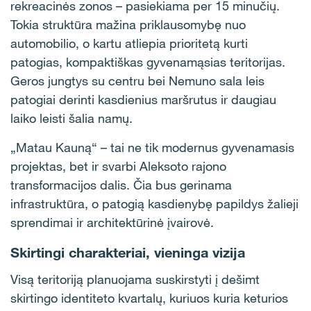
rekreacinės zonos – pasiekiama per 15 minučių.
Tokia struktūra mažina priklausomybę nuo
automobilio, o kartu atliepia prioritetą kurti
patogias, kompaktiškas gyvenamąsias teritorijas.
Geros jungtys su centru bei Nemuno sala leis
patogiai derinti kasdienius maršrutus ir daugiau
laiko leisti šalia namų.
„Matau Kauną“ – tai ne tik modernus gyvenamasis
projektas, bet ir svarbi Aleksoto rajono
transformacijos dalis. Čia bus gerinama
infrastruktūra, o patogią kasdienybę papildys žalieji
sprendimai ir architektūrinė įvairovė.
Skirtingi charakteriai, vieninga vizija
Visą teritoriją planuojama suskirstyti į dešimt
skirtingo identiteto kvartalų, kuriuos kuria keturios