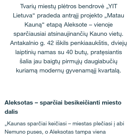
Tvarių miestų plėtros bendrovė „YIT
Lietuva“ pradeda antrąjį projekto „Matau
Kauną“ etapą Aleksote – vienoje
sparčiausiai atsinaujinančių Kauno vietų.
Antakalnio g. 42 iškils penkiaaukštis, dviejų
laiptinių namas su 40 butų, pratęsiantis
šalia jau baigtų pirmųjų daugiabučių
kuriamą modernų gyvenamąjį kvartalą.
Aleksotas – sparčiai besikeičianti miesto
dalis
„Kaunas sparčiai keičiasi – miestas plečiasi į abi
Nemuno puses, o Aleksotas tampa viena