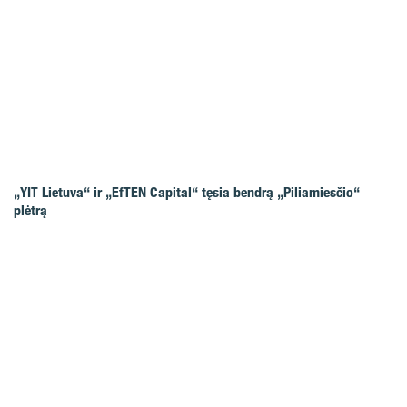
„YIT Lietuva“ ir „EfTEN Capital“ tęsia bendrą „Piliamiesčio“
plėtrą