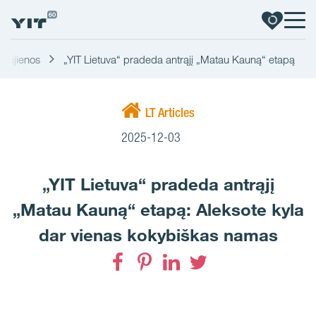
Naujienos
„YIT Lietuva“ pradeda antrąjį „Matau Kauną“ etapą
LT Articles
2025-12-03
„YIT Lietuva“ pradeda antrąjį
„Matau Kauną“ etapą: Aleksote kyla
dar vienas kokybiškas namas
Facebook
Pinterest
LinkedIn
Twitter