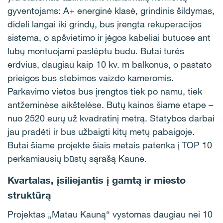
gyventojams: A+ energinė klasė, grindinis šildymas,
dideli langai iki grindų, bus įrengta rekuperacijos
sistema, o apšvietimo ir jėgos kabeliai butuose ant
lubų montuojami paslėptu būdu. Butai turės
erdvius, daugiau kaip 10 kv. m balkonus, o pastato
prieigos bus stebimos vaizdo kameromis.
Parkavimo vietos bus įrengtos tiek po namu, tiek
antžeminėse aikštelėse. Butų kainos šiame etape –
nuo 2520 eurų už kvadratinį metrą. Statybos darbai
jau pradėti ir bus užbaigti kitų metų pabaigoje.
Butai šiame projekte šiais metais patenka į TOP 10
perkamiausių būstų sąrašą Kaune.
Kvartalas, įsiliejantis į gamtą ir miesto
struktūrą
Projektas „Matau Kauną“ vystomas daugiau nei 10