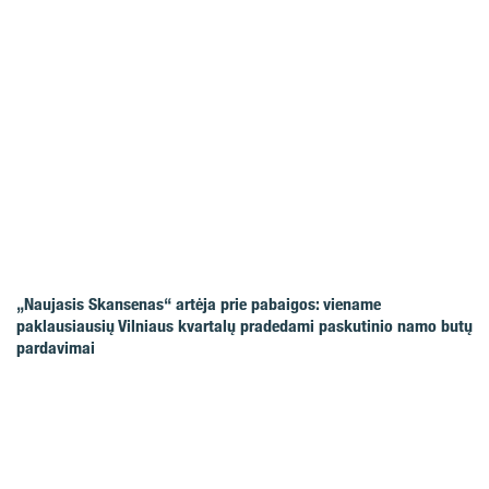
„Naujasis Skansenas“ artėja prie pabaigos: viename
paklausiausių Vilniaus kvartalų pradedami paskutinio namo butų
pardavimai