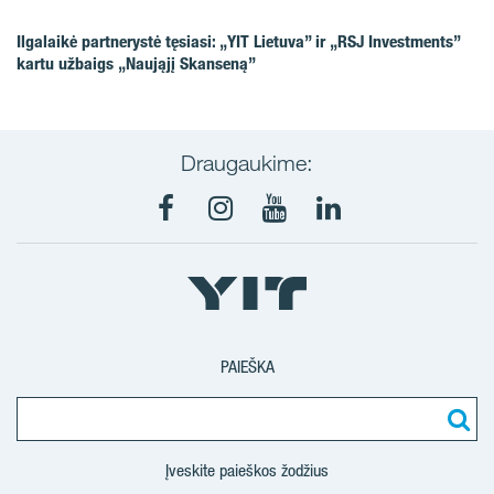
Ilgalaikė partnerystė tęsiasi: „YIT Lietuva” ir „RSJ Investments”
kartu užbaigs „Naująjį Skanseną”
Draugaukime:
Facebook
Instagram
Youtube
LinkedIn
PAIEŠKA
Įveskite paieškos žodžius