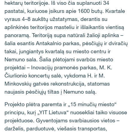
hektarų teritorijoje. Iš viso čia suplanuoti 34
pastatai, kuriuose įsikurs apie 1600 butų. Kvartale
vyraus 4–8 aukštų užstatymas, derantis su
aplinkinės teritorijos masteliu ir išlaikantis vientisą
panoramą. Teritoriją supa natūrali žalioji aplinka –
šalia esantis Antakalnio parkas, pėsčiųjų ir dviračių
takai, jungiantys kvartalą su miesto centru ir
Nemuno sala. Šalia plėtojami svarbūs miesto
projektai – Inovacijų pramonės parkas, M. K.
Čiurlionio koncertų salė, vykdoma H. ir M.
Minkovskių gatvės rekonstrukcija, statomas
naujasis pėsčiųjų tiltas į Nemuno salą.
Projekto plėtra paremta ir „15 minučių miesto“
principu, kurį „YIT Lietuva“ nuosekliai taiko visuose
projektuose. Gyventojams svarbiausios vietos –
darželis, parduotuvė, viešasis transportas,