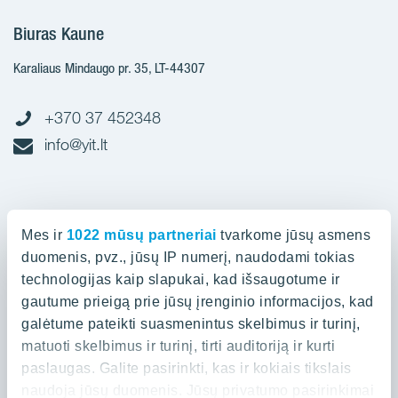
Biuras Kaune
Karaliaus Mindaugo pr. 35, LT-44307
+370 37 452348
info@yit.lt
Biuras Vilniuje
Mes ir
1022 mūsų partneriai
tvarkome jūsų asmens
Spaudos g. 7, LT-05132
duomenis, pvz., jūsų IP numerį, naudodami tokias
technologijas kaip slapukai, kad išsaugotume ir
gautume prieigą prie jūsų įrenginio informacijos, kad
+370 52 388836
galėtume pateikti suasmenintus skelbimus ir turinį,
info@yit.lt
matuoti skelbimus ir turinį, tirti auditoriją ir kurti
paslaugas. Galite pasirinkti, kas ir kokiais tikslais
naudoja jūsų duomenis. Jūsų privatumo pasirinkimai