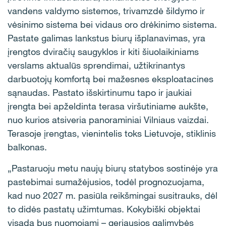
vandens valdymo sistemos, trivamzdė šildymo ir
vėsinimo sistema bei vidaus oro drėkinimo sistema.
Pastate galimas lankstus biurų išplanavimas, yra
įrengtos dviračių saugyklos ir kiti šiuolaikiniams
verslams aktualūs sprendimai, užtikrinantys
darbuotojų komfortą bei mažesnes eksploatacines
sąnaudas. Pastato išskirtinumu tapo ir jaukiai
įrengta bei apželdinta terasa viršutiniame aukšte,
nuo kurios atsiveria panoraminiai Vilniaus vaizdai.
Terasoje įrengtas, vienintelis toks Lietuvoje, stiklinis
balkonas.
„Pastaruoju metu naujų biurų statybos sostinėje yra
pastebimai sumažėjusios, todėl prognozuojama,
kad nuo 2027 m. pasiūla reikšmingai susitrauks, dėl
to didės pastatų užimtumas. Kokybiški objektai
visada bus nuomojami – geriausios galimybės