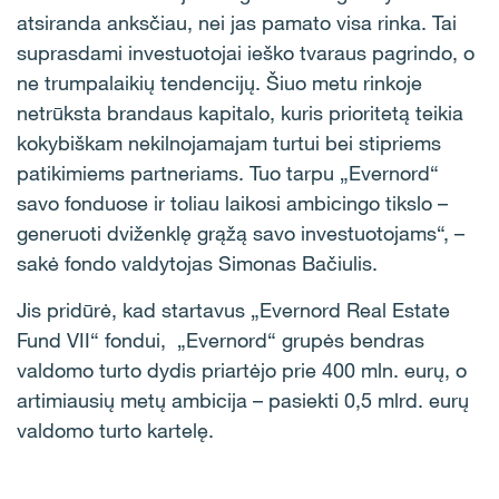
atsiranda anksčiau, nei jas pamato visa rinka. Tai
suprasdami investuotojai ieško tvaraus pagrindo, o
ne trumpalaikių tendencijų. Šiuo metu rinkoje
netrūksta brandaus kapitalo, kuris prioritetą teikia
kokybiškam nekilnojamajam turtui bei stipriems
patikimiems partneriams. Tuo tarpu „Evernord“
savo fonduose ir toliau laikosi ambicingo tikslo –
generuoti dviženklę grąžą savo investuotojams“, –
sakė fondo valdytojas Simonas Bačiulis.
Jis pridūrė, kad startavus „Evernord Real Estate
Fund VII“ fondui, „Evernord“ grupės bendras
valdomo turto dydis priartėjo prie 400 mln. eurų, o
artimiausių metų ambicija – pasiekti 0,5 mlrd. eurų
valdomo turto kartelę.