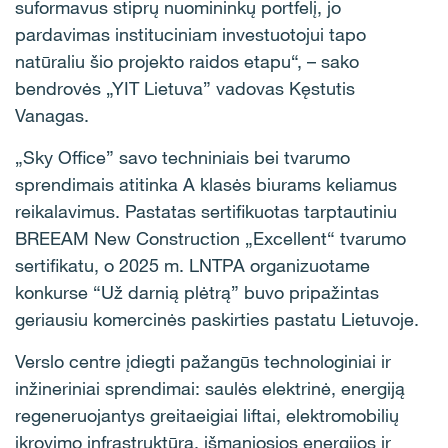
suformavus stiprų nuomininkų portfelį, jo
pardavimas instituciniam investuotojui tapo
natūraliu šio projekto raidos etapu“, – sako
bendrovės „YIT Lietuva” vadovas Kęstutis
Vanagas.
„Sky Office” savo techniniais bei tvarumo
sprendimais atitinka A klasės biurams keliamus
reikalavimus. Pastatas sertifikuotas tarptautiniu
BREEAM New Construction „Excellent“ tvarumo
sertifikatu, o 2025 m. LNTPA organizuotame
konkurse “Už darnią plėtrą” buvo pripažintas
geriausiu komercinės paskirties pastatu Lietuvoje.
Verslo centre įdiegti pažangūs technologiniai ir
inžineriniai sprendimai: saulės elektrinė, energiją
regeneruojantys greitaeigiai liftai, elektromobilių
įkrovimo infrastruktūra, išmaniosios energijos ir