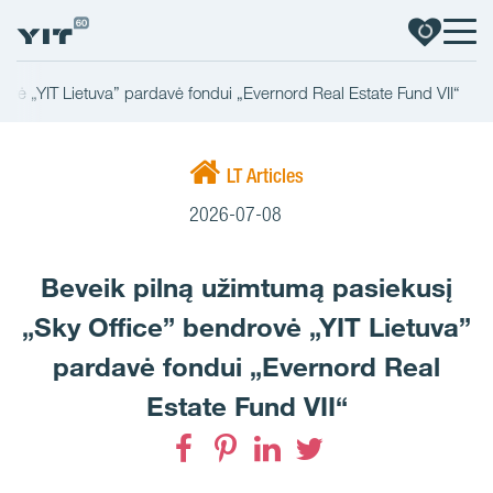
ovė „YIT Lietuva” pardavė fondui „Evernord Real Estate Fund VII“
LT Articles
2026-07-08
Beveik pilną užimtumą pasiekusį
„Sky Office” bendrovė „YIT Lietuva”
pardavė fondui „Evernord Real
Estate Fund VII“
Facebook
Pinterest
LinkedIn
Twitter