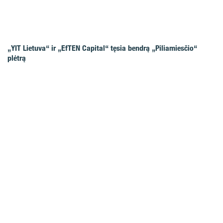
„YIT Lietuva“ ir „EfTEN Capital“ tęsia bendrą „Piliamiesčio“
plėtrą