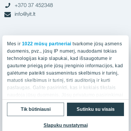
+370 37 452348
info@yit.lt
Biuras Vilniuje
Mes ir
1022 mūsų partneriai
tvarkome jūsų asmens
Spaudos g. 7, LT-05132
duomenis, pvz., jūsų IP numerį, naudodami tokias
technologijas kaip slapukai, kad išsaugotume ir
gautume prieigą prie jūsų įrenginio informacijos, kad
+370 52 388836
galėtume pateikti suasmenintus skelbimus ir turinį,
info@yit.lt
matuoti skelbimus ir turinį, tirti auditoriją ir kurti
paslaugas. Galite pasirinkti, kas ir kokiais tikslais
naudoja jūsų duomenis. Jūsų privatumo pasirinkimai
galioja tik šioje skaitmeninėje nuosavybėje, kurioje
Privatumo politika
Cookies
Tik būtiniausi
Sutinku su visais
pasirinkote. Savo sutikimą galite bet kada pakeisti
© 2026 YIT Corporation
arba atšaukti spustelėję nuorodą į poraštę arba
piktogramą „Privatumo trigeris“.
Slapukų nustatymai