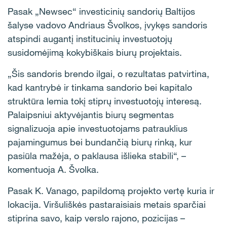
Pasak „Newsec“ investicinių sandorių Baltijos
šalyse vadovo Andriaus Švolkos, įvykęs sandoris
atspindi augantį institucinių investuotojų
susidomėjimą kokybiškais biurų projektais.
„Šis sandoris brendo ilgai, o rezultatas patvirtina,
kad kantrybė ir tinkama sandorio bei kapitalo
struktūra lemia tokį stiprų investuotojų interesą.
Palaipsniui aktyvėjantis biurų segmentas
signalizuoja apie investuotojams patrauklius
pajamingumus bei bundančią biurų rinką, kur
pasiūla mažėja, o paklausa išlieka stabili“, –
komentuoja A. Švolka.
Pasak K. Vanago, papildomą projekto vertę kuria ir
lokacija. Viršuliškės pastaraisiais metais sparčiai
stiprina savo, kaip verslo rajono, pozicijas –