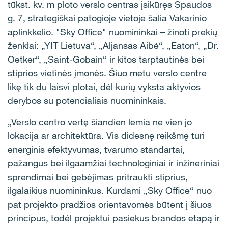
tūkst. kv. m ploto verslo centras įsikūręs Spaudos
g. 7, strategiškai patogioje vietoje šalia Vakarinio
aplinkkelio. "Sky Office" nuomininkai – žinoti prekių
ženklai: „YIT Lietuva“, „Aljansas Aibė“, „Eaton“, „Dr.
Oetker“, „Saint‑Gobain“ ir kitos tarptautinės bei
stiprios vietinės įmonės. Šiuo metu verslo centre
likę tik du laisvi plotai, dėl kurių vyksta aktyvios
derybos su potencialiais nuomininkais.
„Verslo centro vertę šiandien lemia ne vien jo
lokacija ar architektūra. Vis didesnę reikšmę turi
energinis efektyvumas, tvarumo standartai,
pažangūs bei ilgaamžiai technologiniai ir inžineriniai
sprendimai bei gebėjimas pritraukti stiprius,
ilgalaikius nuomininkus. Kurdami „Sky Office“ nuo
pat projekto pradžios orientavomės būtent į šiuos
principus, todėl projektui pasiekus brandos etapą ir