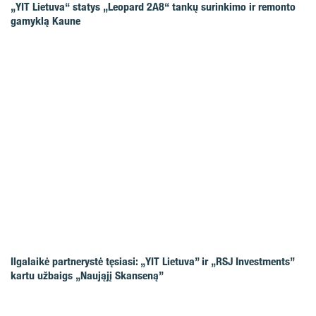
„YIT Lietuva“ statys „Leopard 2A8“ tankų surinkimo ir remonto
gamyklą Kaune
Ilgalaikė partnerystė tęsiasi: „YIT Lietuva” ir „RSJ Investments”
kartu užbaigs „Naująjį Skanseną”