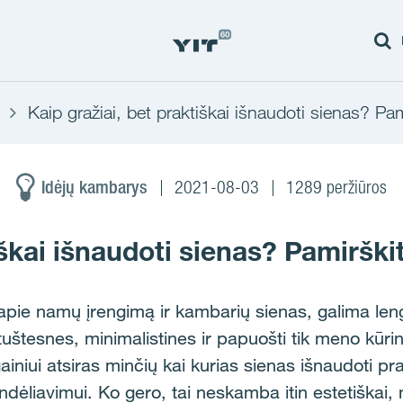
Kaip gražiai, bet praktiškai išnaudoti sienas? Pa
Idėjų kambarys
2021-08-03
1289 peržiūros
iškai išnaudoti sienas? Pamiršk
apie namų įrengimą ir kambarių sienas, galima leng
 tuštesnes, minimalistines ir papuošti tik meno kūrini
lgainiui atsiras minčių kai kurias sienas išnaudoti pra
andėliavimui. Ko gero, tai neskamba itin estetiškai, 