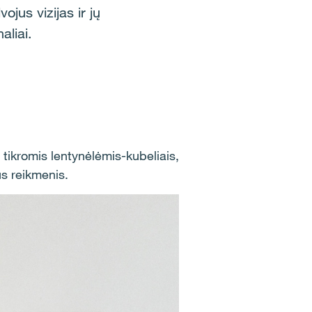
jus vizijas ir jų
aliai.
tikromis lentynėlėmis-kubeliais,
us reikmenis.