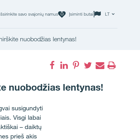
Išsirinkite savo svajonių namus
Įsiminti butai
LT
mirškite nuobodžias lentynas!
ite nuobodžias lentynas!
vai susigundyti
ais. Visgi labai
ktiškai – daiktų
nes prieš akis