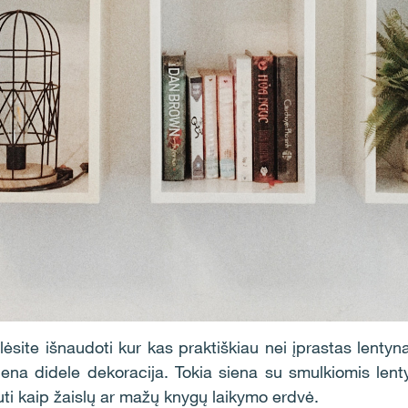
lėsite išnaudoti kur kas praktiškiau nei įprastas lentyn
viena didele dekoracija. Tokia siena su smulkiomis lenty
uti kaip žaislų ar mažų knygų laikymo erdvė.