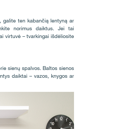
, galite ten kabančią lentyną ar
nkite norimus daiktus. Jei tai
i virtuvė – tvarkingai išdėliosite
prie sienų spalvos. Baltos sienos
antys daiktai – vazos, knygos ar