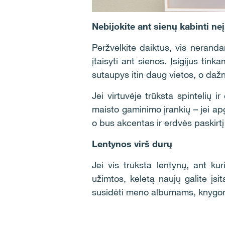
Nebijokite ant sienų kabinti ne
Peržvelkite daiktus, vis nerandan
įtaisyti ant sienos. Įsigijus ti
sutaupys itin daug vietos, o da
Jei virtuvėje trūksta spintelių i
maisto gaminimo įrankių – jei apga
o bus akcentas ir erdvės paskirtį 
Lentynos virš durų
Jei vis trūksta lentynų, ant k
užimtos, keletą naujų galite įsit
susidėti meno albumams, knygoms,