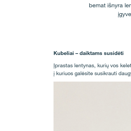
bemat išnyra len
įgyve
Kubeliai – daiktams susidėti
Įprastas lentynas, kurių vos kel
į kuriuos galėsite susikrauti dau