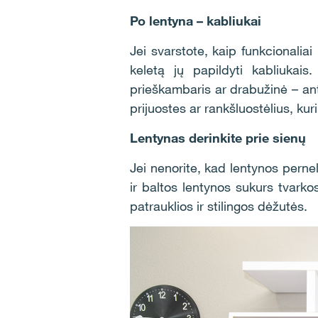
Po lentyna – kabliukai
Jei svarstote, kaip funkcionalia
keletą jų papildyti kabliukais
prieškambaris ar drabužinė – ant k
prijuostes ar rankšluostėlius, kur
Lentynas derinkite prie sienų
Jei nenorite, kad lentynos pernel
ir baltos lentynos sukurs tvarko
patrauklios ir stilingos dėžutės.