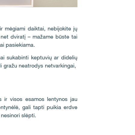
ir mėgiami daiktai, nebijokite jų
i net dviratį – mažame būste tai
ai pasiekiama.
gai sukabinti keptuvių ar didelių
toli gražu neatrodys netvarkingai,
s ir visos esamos lentynos jau
entynėlė, gali tapti puikia erdve
esinori slėpti.