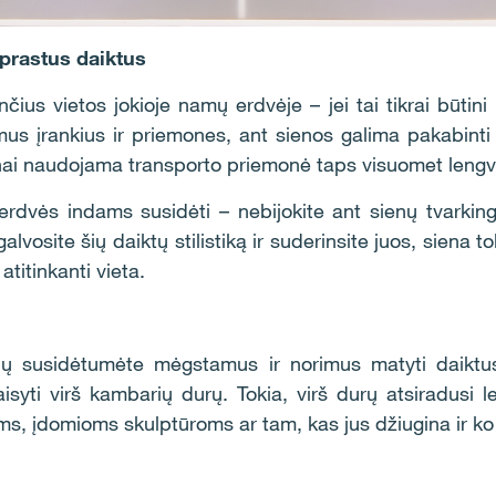
įprastus daiktus
čius vietos jokioje namų erdvėje – jei tai tikrai būtini 
nkamus įrankius ir priemones, ant sienos galima pakabint
žnai naudojama transporto priemonė taps visuomet lengv
r erdvės indams susidėti – nebijokite ant sienų tvarkin
lvosite šių daiktų stilistiką ir suderinsite juos, siena 
atitinkanti vieta.
urių susidėtumėte mėgstamus ir norimus matyti daiktu
aisyti virš kambarių durų. Tokia, virš durų atsiradusi l
 įdomioms skulptūroms ar tam, kas jus džiugina ir ko n