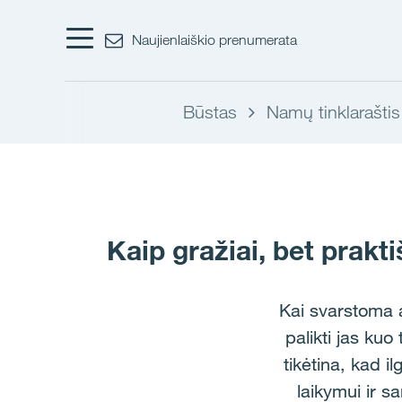
Naujienlaiškio prenumerata
Būstas
Namų tinklaraštis
Kaip gražiai, bet prakt
Kai svarstoma 
palikti jas kuo
tikėtina, kad i
laikymui ir s