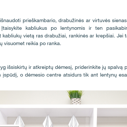
i išnaudoti prieškambario, drabužinės ar virtuvės sienas
. Įtaisykite kabliukus po lentynomis ir ten pasikabi
abliukų vietą ras drabužiai, rankinės ar krepšiai. Jei ta
ių visuomet reikia po ranka.
yg išsiskirtų ir atkreiptų dėmesį, priderinkite jų spalvą 
s įspūdį, o dėmesio centre atsidurs tik ant lentynų es