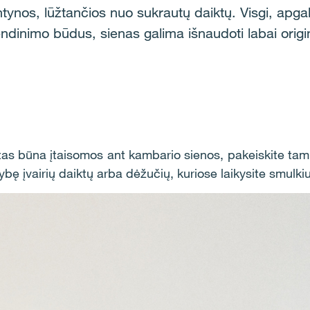
tynos, lūžtančios nuo sukrautų daiktų. Visgi, apgalvo
ndinimo būdus, sienas galima išnaudoti labai origin
etas būna įtaisomos ant kambario sienos, pakeiskite tam 
gybę įvairių daiktų arba dėžučių, kuriose laikysite smulki