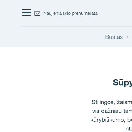
Naujienlaiškio prenumerata
Būstas
Sūpy
Stilingos, žais
vis dažniau tam
kūrybiškumo, bet
in