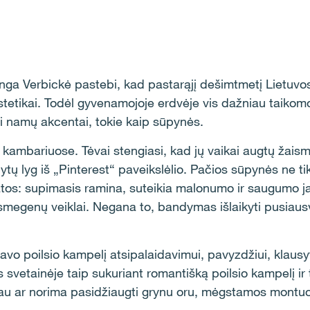
Inga Verbickė pastebi, kad pastarąjį dešimtmetį Lietuvo
stetikai.
Todėl gyvenamojoje erdvėje vis dažniau taikomos
iai namų akcentai, tokie kaip sūpynės.
kambariuose. Tėvai stengiasi, kad jų vaikai augtų žaism
tų lyg iš „Pinterest“ paveikslėlio. Pačios sūpynės ne ti
atos: supimasis ramina, suteikia malonumo ir saugumo j
 smegenų veiklai. Negana to, bandymas išlaikyti pusiau
savo poilsio kampelį atsipalaidavimui, pavyzdžiui, klausy
svetainėje taip sukuriant romantišką poilsio kampelį ir 
iau ar norima pasidžiaugti grynu oru, mėgstamos montuot