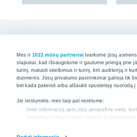
Mes ir
1022 mūsų partneriai
tvarkome jūsų asmens d
slapukai, kad išsaugotume ir gautume prieigą prie j
Biuras 
turinį, matuoti skelbimus ir turinį, tirti auditoriją ir 
duomenis. Jūsų privatumo pasirinkimai galioja tik ši
Karaliaus M
bet kada pakeisti arba atšaukti spustelėję nuorodą į
PAIEŠKA
+37
info@
Jei leistumėte, mes taip pat norėtume:
rinkti informaciją apie jūsų geografinę vietą, ku
Įveskite paieškos žodžius
Identifikuoti jūsų įrenginį aktyviai jį skenuoda
Sužinokite išsamiau, kaip apdorojami jūsų asmenin
dalyje
. Galite bet kada pakeisti arba pašalinti savo 