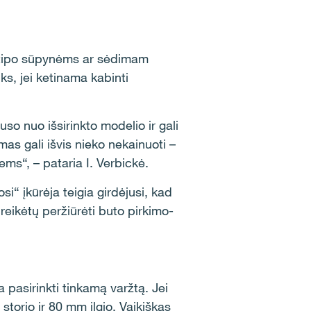
o tipo sūpynėms ar sėdimam
s, jei ketinama kabinti
so nuo išsirinkto modelio ir gali
as gali išvis nieko nekainuoti –
ems“, – pataria I. Verbickė.
i“ įkūrėja teigia girdėjusi, kad
reikėtų peržiūrėti buto pirkimo-
pasirinkti tinkamą varžtą. Jei
torio ir 80 mm ilgio. Vaikiškas