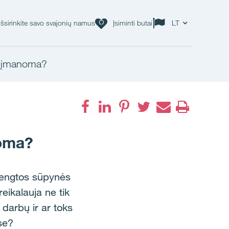
Išsirinkite savo svajonių namus
Įsiminti butai
LT
a įmanoma?
noma?
įrengtos sūpynės
eikalauja ne tik
 darbų ir ar toks
se?