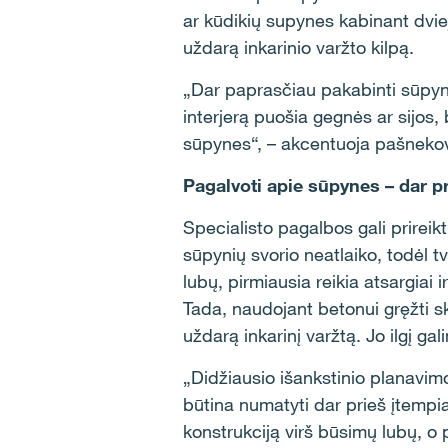
ar kūdikių supynes kabinant dvie
uždarą inkarinio varžto kilpą.
„Dar paprasčiau pakabinti sūpyne
interjerą puošia gegnės ar sijos,
sūpynes“, – akcentuoja pašneko
Pagalvoti apie sūpynes – dar p
Specialisto pagalbos gali prirei
sūpynių svorio neatlaiko, todėl tv
lubų, pirmiausia reikia atsargiai 
Tada, naudojant betonui gręžti ski
uždarą inkarinį varžtą. Jo ilgį g
„Didžiausio išankstinio planavi
būtina numatyti dar prieš įtempia
konstrukciją virš būsimų lubų, o 