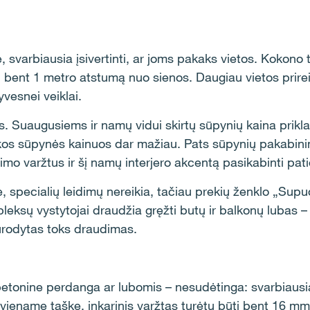
 svarbiausia įsivertinti, ar joms pakaks vietos. Kokon
ent 1 metro atstumą nuo sienos. Daugiau vietos prireik
vesnei veiklai.
 Suaugusiems ir namų vidui skirtų sūpynių kaina priklau
škos sūpynės kainuos dar mažiau. Pats sūpynių pakabinim
inimo varžtus ir šį namų interjero akcentą pasikabinti pati
 specialių leidimų nereikia, tačiau prekių ženklo „Supuos
eksų vystytojai draudžia gręžti butų ir balkonų lubas – 
nurodytas toks draudimas.
tonine perdanga ar lubomis – nesudėtinga: svarbiausia 
ename taške, inkarinis varžtas turėtų būti bent 16 mm s