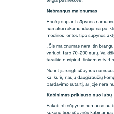
teigia pašnekovė.
Nebrangus malonumas
Prieš įrengiant sūpynes namuose,
hamakui rekomenduojama palikti b
medines lentos tipo sūpynes akty
„Šis malonumas nėra itin brangus.
variuoti tarp 70–200 eurų. Vaiki
tereikia nusipirkti tinkamus tvirt
Norint įsirengti sūpynes namuose,
kai kurių naujų daugiabučių kompl
pardavimo sutartį, ar joje nėra 
Kabinimas priklauso nuo lubų
Pakabinti sūpynes namuose su be
kokono tipo sūpynės kabinamos vi