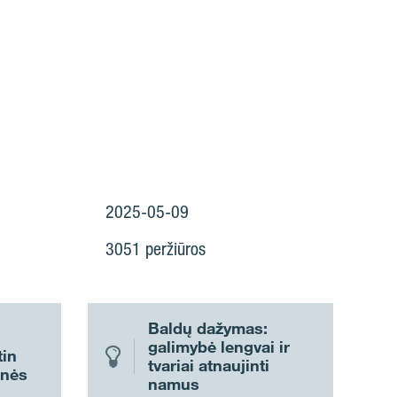
2025-05-09
3051 peržiūros
Baldų dažymas:
galimybė lengvai ir
tin
tvariai atnaujinti
inės
namus