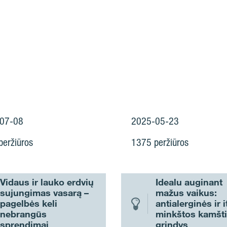
07-08
2025-05-23
eržiūros
1375 peržiūros
Vidaus ir lauko erdvių
Idealu auginant
sujungimas vasarą –
mažus vaikus:
pagelbės keli
antialerginės ir i
nebrangūs
minkštos kamšt
sprendimai
grindys