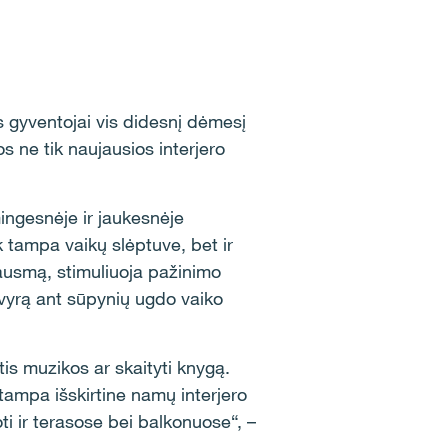
s gyventojai vis didesnį dėmesį
 ne tik naujausios interjero
ingesnėje ir jaukesnėje
k tampa vaikų slėptuve, bet ir
ausmą, stimuliuoja pažinimo
svyrą ant sūpynių ugdo vaiko
tis muzikos ar skaityti knygą.
tampa išskirtine namų interjero
i ir terasose bei balkonuose“, –