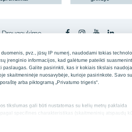
Draugaukime
uomenis, pvz., jūsų IP numerį, naudodami tokias technolo
ūsų įrenginio informacijos, kad galėtume pateikti suasmenin
Kaune
Biuras
kurti paslaugas. Galite pasirinkti, kas ir kokiais tikslais naudoj
oje skaitmeninėje nuosavybėje, kurioje pasirinkote. Savo su
indaugo pr. 35, LT-44307
Spaudos 
 poraštę arba piktogramą „Privatumo trigeris“.
0 374 52 348
+3
yit.lt
inf
rios tikslumas gali būti nustatomas su kelių metrų paklaida
mi pagal specifines charakteristikas (skaitmeninių atspaudų k
iai duomenys ir nustatykite savo pageidavimus
išsamios in
sutikimą iš Slapukų deklaracijos.