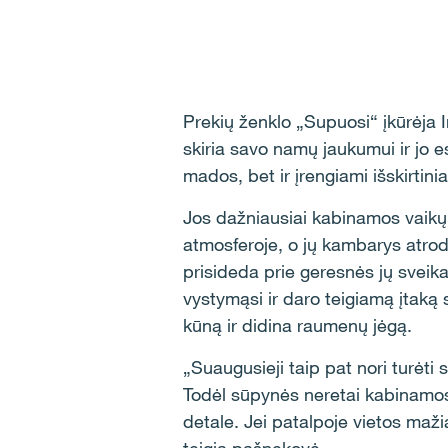
Prekių ženklo „Supuosi“ įkūrėja 
skiria savo namų jaukumui ir jo e
mados, bet ir įrengiami išskirtin
Jos dažniausiai kabinamos vaikų 
atmosferoje, o jų kambarys atrody
prisideda prie geresnės jų sveik
vystymąsi ir daro teigiamą įtaką
kūną ir didina raumenų jėgą.
„Suaugusieji taip pat nori turėti 
Todėl sūpynės neretai kabinamos 
detale. Jei patalpoje vietos maž