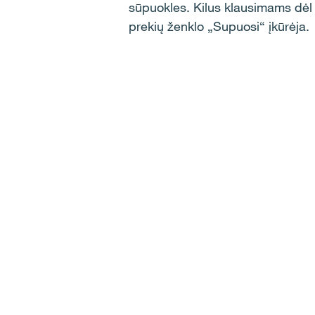
sūpuokles. Kilus klausimams dėl 
prekių ženklo „Supuosi“ įkūrėja.