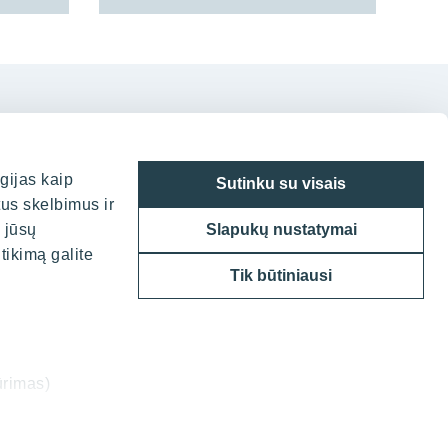
gijas kaip
Sutinku su visais
tus skelbimus ir
 Vilniuje
a jūsų
Slapukų nustatymai
tikimą galite
g. 7, LT-05132
Tik būtiniausi
70 523 88 836
o@yit.lt
ūrimas)
formacijos