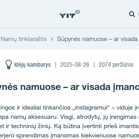
Namų tinklaraštis
Sūpynės namuose – ar visad
Idėjų kambarys
2025-08-26
2074 peržiūros
nės namuose – ar visada įma
mingos ir idealiai tinkančios „instagramui“ – viduje 
pa namų aksesuaru. Visgi, atrodytų, jų įrengimas r
 ir techninių žinių. Ką būtina įvertinti prieš imantis
terjero sprendimas įmanomas kiekvienuose namuo