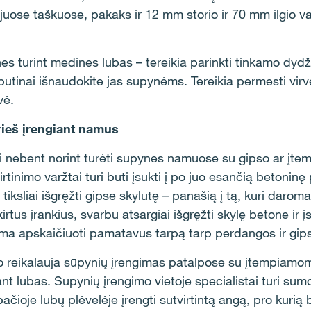
juose taškuose, pakaks ir 12 mm storio ir 70 mm ilgio va
s turint medines lubas – tereikia parinkti tinkamo dydž
 būtinai išnaudokite jas sūpynėms. Tereikia permesti virvę
vė.
rieš įrengiant namus
kti nebent norint turėti sūpynes namuose su gipso ar įt
irtinimo varžtai turi būti įsukti į po juo esančią betoni
ir tiksliai išgręžti gipse skylutę – panašią į tą, kuri dar
rtus įrankius, svarbu atsargiai išgręžti skylę betone ir įs
alima apskaičiuoti pamatavus tarpą tarp perdangos ir gip
mo reikalauja sūpynių įrengimas patalpose su įtempiamo
nt lubas. Sūpynių įrengimo vietoje specialistai turi sumo
pačioje lubų plėvelėje įrengti sutvirtintą angą, pro kurią