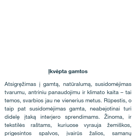
Įkvėpta gamtos
Atsigręžimas į gamtą, natūralumą, susidomėjimas
tvarumu, antriniu panaudojimu ir klimato kaita – tai
temos, svarbios jau ne vienerius metus. Rūpestis, o
taip pat susidomėjimas gamta, neabejotinai turi
didelę įtaką interjero sprendimams. Žinoma, ir
tekstilės raštams, kuriuose vyrauja žemiškos,
prigesintos spalvos, įvairūs žalios, samanų