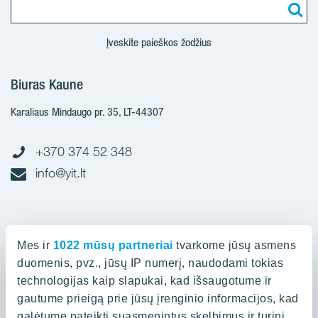
Įveskite paieškos žodžius
Biuras Kaune
Karaliaus Mindaugo pr. 35, LT-44307
+370 374 52 348
info@yit.lt
Biuras Vilniuje
Mes ir
1022 mūsų partneriai
tvarkome jūsų asmens
Spaudos g. 7, LT-05132
duomenis, pvz., jūsų IP numerį, naudodami tokias
technologijas kaip slapukai, kad išsaugotume ir
gautume prieigą prie jūsų įrenginio informacijos, kad
+370 523 88 836
galėtume pateikti suasmenintus skelbimus ir turinį,