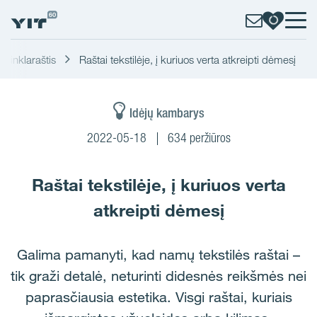
tinklaraštis
Raštai tekstilėje, į kuriuos verta atkreipti dėmesį
Idėjų kambarys
2022-05-18
634 peržiūros
Raštai tekstilėje, į kuriuos verta
atkreipti dėmesį
Galima pamanyti, kad namų tekstilės raštai –
tik graži detalė, neturinti didesnės reikšmės nei
paprasčiausia estetika. Visgi raštai, kuriais