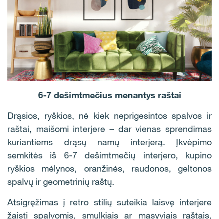
6-7 dešimtmečius menantys raštai
Drąsios, ryškios, nė kiek neprigesintos spalvos ir
raštai, maišomi interjere – dar vienas sprendimas
kuriantiems drąsų namų interjerą. Įkvėpimo
semkitės iš 6-7 dešimtmečių interjero, kupino
ryškios mėlynos, oranžinės, raudonos, geltonos
spalvų ir geometrinių raštų.
Atsigręžimas į retro stilių suteikia laisvę interjere
žaisti spalvomis, smulkiais ar masyviais raštais,