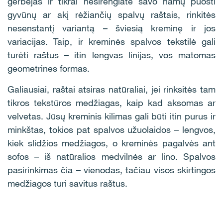
gerbėjas ir tikrai nesirengiate savo namų puošti
gyvūnų ar akį rėžiančių spalvų raštais, rinkitės
nesenstantį variantą – šviesią kreminę ir jos
variacijas. Taip, ir kreminės spalvos tekstilė gali
turėti raštus – itin lengvas linijas, vos matomas
geometrines formas.
Galiausiai, raštai atsiras natūraliai, jei rinksitės tam
tikros tekstūros medžiagas, kaip kad aksomas ar
velvetas. Jūsų kreminis kilimas gali būti itin purus ir
minkštas, tokios pat spalvos užuolaidos – lengvos,
kiek slidžios medžiagos, o kreminės pagalvės ant
sofos – iš natūralios medvilnės ar lino. Spalvos
pasirinkimas čia – vienodas, tačiau visos skirtingos
medžiagos turi savitus raštus.