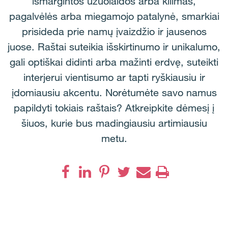
išmargintos užuolaidos arba kilimas,
pagalvėlės arba miegamojo patalynė, smarkiai
prisideda prie namų įvaizdžio ir jausenos
juose. Raštai suteikia išskirtinumo ir unikalumo,
gali optiškai didinti arba mažinti erdvę, suteikti
interjerui vientisumo ar tapti ryškiausiu ir
įdomiausiu akcentu. Norėtumėte savo namus
papildyti tokiais raštais? Atkreipkite dėmesį į
šiuos, kurie bus madingiausiu artimiausiu
metu.