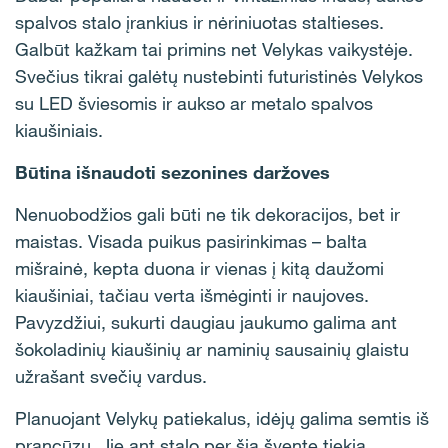
spalvos stalo įrankius ir nėriniuotas staltieses.
Galbūt kažkam tai primins net Velykas vaikystėje.
Svečius tikrai galėtų nustebinti futuristinės Velykos
su LED šviesomis ir aukso ar metalo spalvos
kiaušiniais.
Būtina išnaudoti sezonines daržoves
Nenuobodžios gali būti ne tik dekoracijos, bet ir
maistas. Visada puikus pasirinkimas – balta
mišrainė, kepta duona ir vienas į kitą daužomi
kiaušiniai, tačiau verta išmėginti ir naujoves.
Pavyzdžiui, sukurti daugiau jaukumo galima ant
šokoladinių kiaušinių ar naminių sausainių glaistu
užrašant svečių vardus.
Planuojant Velykų patiekalus, idėjų galima semtis iš
prancūzų. Jie ant stalo per šią šventę tiekia