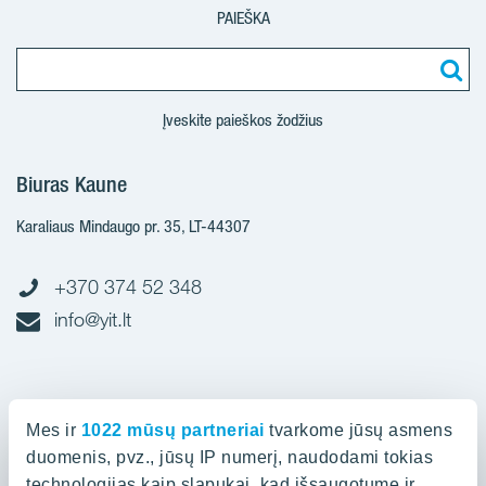
PAIEŠKA
Įveskite paieškos žodžius
Biuras Kaune
Karaliaus Mindaugo pr. 35, LT-44307
+370 374 52 348
info@yit.lt
Biuras Vilniuje
Mes ir
1022 mūsų partneriai
tvarkome jūsų asmens
Spaudos g. 7, LT-05132
duomenis, pvz., jūsų IP numerį, naudodami tokias
technologijas kaip slapukai, kad išsaugotume ir