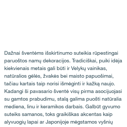
Dažnai šventėms išskirtinumo suteikia rūpestingai
paruoštos namų dekoracijos. Tradiciškai, puiki idėja
kiekvienais metais gali būti ir Velykų vainikas,
natūralios gėlės, žvakės bei maisto papuošimai,
tačiau kartais taip norisi išmėginti ir kažką naujo.
Kadangi ši pavasario šventė visų pirma asocijuojasi
su gamtos prabudimu, stalą galima puošti natūralia
mediena, linu ir keramikos darbais. Galbūt gyvumo
suteiks samanos, toks graikiškas akcentas kaip
alyvuogių lapai ar Japonijoje mėgstamos vyšnių