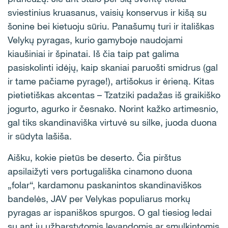
sviestinius kruasanus, vaisių konservus ir kišą su
šonine bei kietuoju sūriu. Panašumų turi ir itališkas
Velykų pyragas, kurio gamyboje naudojami
kiaušiniai ir špinatai. Iš čia taip pat galima
pasiskolinti idėjų, kaip skaniai paruošti smidrus (gal
ir tame pačiame pyrage!), artišokus ir ėrieną. Kitas
pietietiškas akcentas – Tzatziki padažas iš graikiško
jogurto, agurko ir česnako. Norint kažko artimesnio,
gal tiks skandinaviška virtuvė su silke, juoda duona
ir sūdyta lašiša.
Aišku, kokie pietūs be deserto. Čia pirštus
apsilaižyti vers portugališka cinamono duona
„folar“, kardamonu paskanintos skandinaviškos
bandelės, JAV per Velykas populiarus morkų
pyragas ar ispaniškos spurgos. O gal tiesiog ledai
su ant jų užbarstytomis levandomis ar smulkintomis