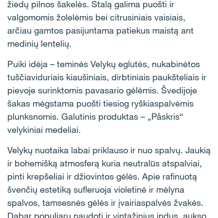
žiedų pilnos šakelės. Stalą galima puošti ir
valgomomis žolelėmis bei citrusiniais vaisiais,
arčiau gamtos pasijuntama patiekus maistą ant
medinių lentelių.
Puiki idėja – teminės Velykų eglutės, nukabinėtos
tuščiaviduriais kiaušiniais, dirbtiniais paukšteliais ir
pievoje surinktomis pavasario gėlėmis. Švedijoje
šakas mėgstama puošti tiesiog ryškiaspalvėmis
plunksnomis. Galutinis produktas – „Påskris“
velykiniai medeliai.
Velykų nuotaika labai priklauso ir nuo spalvų. Jaukią
ir bohemišką atmosferą kuria neutralūs atspalviai,
pinti krepšeliai ir džiovintos gėlės. Apie rafinuotą
švenčių estetiką sufleruoja violetinė ir mėlyna
spalvos, tamsesnės gėlės ir įvairiaspalvės žvakės.
Dabar populiaru naudoti ir vintažinius indus, aukso