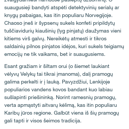
suaugusieji bandyti atspėti detektyvinių serialų ar
knygų pabaigas, kas itin populiaru Norvegijoje.
Chaoso įneš ir šypsenų sukels konfeti pripildytų
tuščiavidurių kiaušinių (lyg pinjatų) daužymas vieni
kitiems virš galvų. Nereikėtų atmesti ir tikros
saldainių pilnos pinjatos idėjos, kuri sukels teigiamų
emocijų ne tik vaikams, bet ir suaugusiems.
Esant gražiam ir šiltam orui (o šiemet laukiant
vėlyvų Velykų tai tikrai įmanoma), dalį pramogų
galima perkelti ir į lauką. Pavyzdžiui, Lenkijoje
populiarios vandens kovos bandant kuo labiau
sušlapinti priešininką. Norint ramesnių pramogų,
verta apmąstyti aitvarų kėlimą, kas itin populiaru
Karibų jūros regione. Galbūt viena iš šių pramogų
gali tapti ir visos šeimos tradicija.