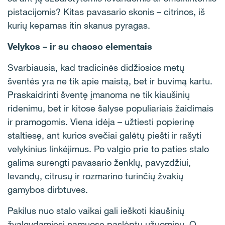
pistacijomis? Kitas pavasario skonis – citrinos, iš
kurių kepamas itin skanus pyragas.
Velykos – ir su chaoso elementais
Svarbiausia, kad tradicinės didžiosios metų
šventės yra ne tik apie maistą, bet ir buvimą kartu.
Praskaidrinti šventę įmanoma ne tik kiaušinių
ridenimu, bet ir kitose šalyse populiariais žaidimais
ir pramogomis. Viena idėja – užtiesti popierinę
staltiesę, ant kurios svečiai galėtų piešti ir rašyti
velykinius linkėjimus. Po valgio prie to paties stalo
galima surengti pavasario ženklų, pavyzdžiui,
levandų, citrusų ir rozmarino turinčių žvakių
gamybos dirbtuves.
Pakilus nuo stalo vaikai gali ieškoti kiaušinių
žvalgydamiesi namuose paslėptų užuominų. O