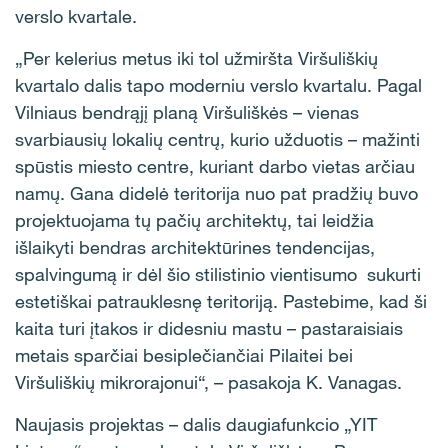
verslo kvartale.
„Per kelerius metus iki tol užmiršta Viršuliškių
kvartalo dalis tapo moderniu verslo kvartalu. Pagal
Vilniaus bendrąjį planą Viršuliškės – vienas
svarbiausių lokalių centrų, kurio užduotis – mažinti
spūstis miesto centre, kuriant darbo vietas arčiau
namų. Gana didelė teritorija nuo pat pradžių buvo
projektuojama tų pačių architektų, tai leidžia
išlaikyti bendras architektūrines tendencijas,
spalvingumą ir dėl šio stilistinio vientisumo sukurti
estetiškai patrauklesnę teritoriją. Pastebime, kad ši
kaita turi įtakos ir didesniu mastu – pastaraisiais
metais sparčiai besiplečiančiai Pilaitei bei
Viršuliškių mikrorajonui“, – pasakoja K. Vanagas.
Naujasis projektas – dalis daugiafunkcio „YIT