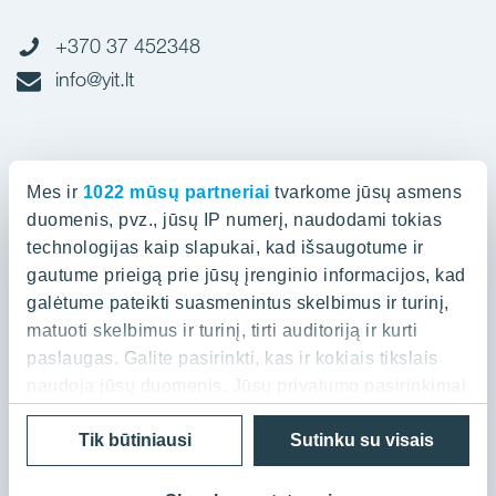
+370 37 452348
info@yit.lt
Biuras Vilniuje
Mes ir
1022 mūsų partneriai
tvarkome jūsų asmens
Spaudos g. 7, LT-05132
duomenis, pvz., jūsų IP numerį, naudodami tokias
technologijas kaip slapukai, kad išsaugotume ir
gautume prieigą prie jūsų įrenginio informacijos, kad
+370 52 388836
galėtume pateikti suasmenintus skelbimus ir turinį,
info@yit.lt
matuoti skelbimus ir turinį, tirti auditoriją ir kurti
paslaugas. Galite pasirinkti, kas ir kokiais tikslais
naudoja jūsų duomenis. Jūsų privatumo pasirinkimai
galioja tik šioje skaitmeninėje nuosavybėje, kurioje
Privatumo politika
Cookies
Tik būtiniausi
Sutinku su visais
pasirinkote. Savo sutikimą galite bet kada pakeisti
© 2026 YIT Corporation
arba atšaukti spustelėję nuorodą į poraštę arba