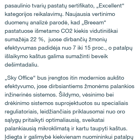
pasaulinio tvarių pastatų sertifikato, „Excellent“
kategorijos reikalavimų. Naujausia vertinimo
duomenų analizė parodė, kad „Breeam“
pastatuose išmetamo CO2 kiekis vidutiniškai
sumažėja 22 %, juose dirbančių žmonių
efektyvumas padidėja nuo 7 iki 15 proc., o patalpų
išlaikymo kaštus galima sumažinti beveik
dešimtadaliu.
„Sky Office“ bus įrengtos itin modernios aukšto
efektyvumo, jose dirbsiantiems žmonėms palankios
inžinerinės sistemos. Šildymo, vėsinimo bei
drėkinimo sistemos suprojektuotos su specialiais
reguliatoriais, leidžiančiais priklausomai nuo oro
sąlygų pritaikyti optimaliausią, sveikatai
palankiausią mikroklimatą ir kartu taupyti kaštus.
Įdiegta ir galimybė kiekvienam nuomininkui patalpų