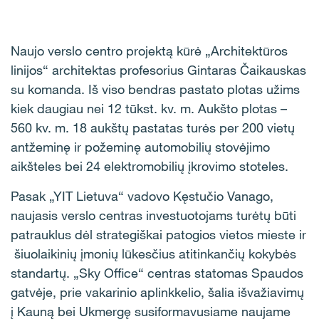
Naujo verslo centro projektą kūrė „Architektūros
linijos“ architektas profesorius Gintaras Čaikauskas
su komanda. Iš viso bendras pastato plotas užims
kiek daugiau nei 12 tūkst. kv. m. Aukšto plotas –
560 kv. m. 18 aukštų pastatas turės per 200 vietų
antžeminę ir požeminę automobilių stovėjimo
aikšteles bei 24 elektromobilių įkrovimo stoteles.
Pasak „YIT Lietuva“ vadovo Kęstučio Vanago,
naujasis verslo centras investuotojams turėtų būti
patrauklus dėl strategiškai patogios vietos mieste ir
šiuolaikinių įmonių lūkesčius atitinkančių kokybės
standartų. „Sky Office“ centras statomas Spaudos
gatvėje, prie vakarinio aplinkkelio, šalia išvažiavimų
į Kauną bei Ukmergę susiformavusiame naujame