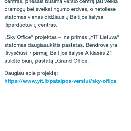
centras, priešais būsimą verslo centrą jau veikia
pramogų bei sveikatingumo erdvės, o netoliese
statomas vienas didžiausių Baltijos šalyse
išparduotuvių centras.
„Sky Office“ projektas – ne primas „YIT Lietuva“
statomas daugiaaukštis pastatas. Bendrovė yra
išvysčiusi ir pirmąjį Baltijos šalyse A klasės 21
aukšto biurų pastatą „Grand Office“.
Daugiau apie projektą:
https://www.yit.lt/patalpos-verslui/sky-office