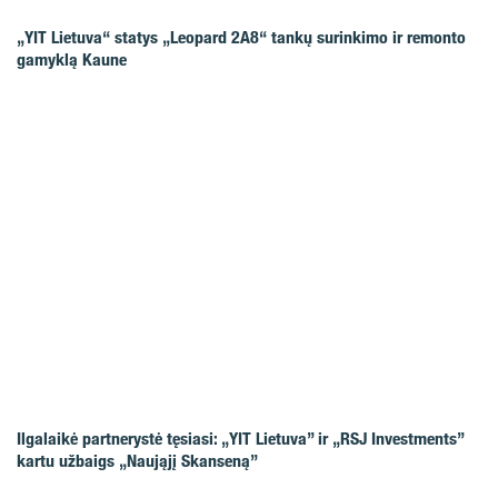
„YIT Lietuva“ statys „Leopard 2A8“ tankų surinkimo ir remonto
gamyklą Kaune
Ilgalaikė partnerystė tęsiasi: „YIT Lietuva” ir „RSJ Investments”
kartu užbaigs „Naująjį Skanseną”