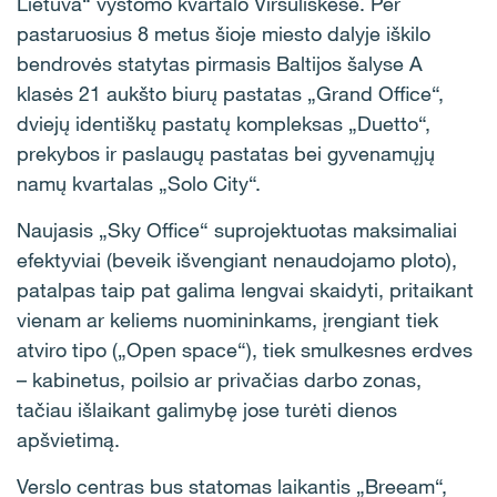
Lietuva“ vystomo kvartalo Viršuliškėse. Per
pastaruosius 8 metus šioje miesto dalyje iškilo
bendrovės statytas pirmasis Baltijos šalyse A
klasės 21 aukšto biurų pastatas „Grand Office“,
dviejų identiškų pastatų kompleksas „Duetto“,
prekybos ir paslaugų pastatas bei gyvenamųjų
namų kvartalas „Solo City“.
Naujasis „Sky Office“ suprojektuotas maksimaliai
efektyviai (beveik išvengiant nenaudojamo ploto),
patalpas taip pat galima lengvai skaidyti, pritaikant
vienam ar keliems nuomininkams, įrengiant tiek
atviro tipo („Open space“), tiek smulkesnes erdves
– kabinetus, poilsio ar privačias darbo zonas,
tačiau išlaikant galimybę jose turėti dienos
apšvietimą.
Verslo centras bus statomas laikantis „Breeam“,