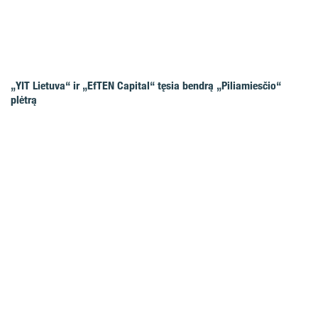
„YIT Lietuva“ ir „EfTEN Capital“ tęsia bendrą „Piliamiesčio“
plėtrą