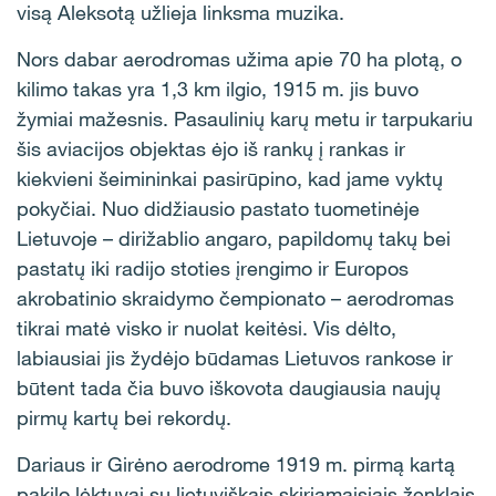
visą Aleksotą užlieja linksma muzika.
Nors dabar aerodromas užima apie 70 ha plotą, o
kilimo takas yra 1,3 km ilgio, 1915 m. jis buvo
žymiai mažesnis. Pasaulinių karų metu ir tarpukariu
šis aviacijos objektas ėjo iš rankų į rankas ir
kiekvieni šeimininkai pasirūpino, kad jame vyktų
pokyčiai. Nuo didžiausio pastato tuometinėje
Lietuvoje – dirižablio angaro, papildomų takų bei
pastatų iki radijo stoties įrengimo ir Europos
akrobatinio skraidymo čempionato – aerodromas
tikrai matė visko ir nuolat keitėsi. Vis dėlto,
labiausiai jis žydėjo būdamas Lietuvos rankose ir
būtent tada čia buvo iškovota daugiausia naujų
pirmų kartų bei rekordų.
Dariaus ir Girėno aerodrome 1919 m. pirmą kartą
pakilo lėktuvai su lietuviškais skiriamaisiais ženklais