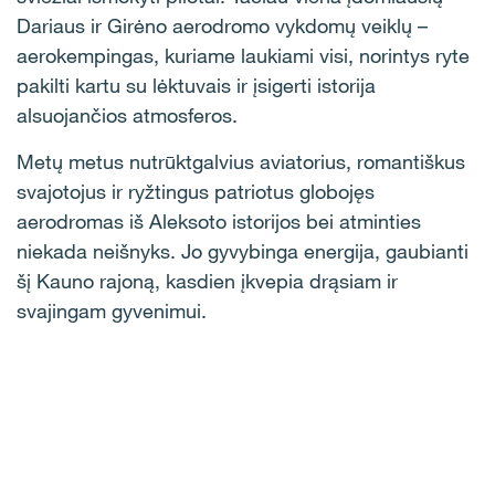
Dariaus ir Girėno aerodromo vykdomų veiklų –
aerokempingas, kuriame laukiami visi, norintys ryte
pakilti kartu su lėktuvais ir įsigerti istorija
alsuojančios atmosferos.
Metų metus nutrūktgalvius aviatorius, romantiškus
svajotojus ir ryžtingus patriotus globojęs
aerodromas iš Aleksoto istorijos bei atminties
niekada neišnyks. Jo gyvybinga energija, gaubianti
šį Kauno rajoną, kasdien įkvepia drąsiam ir
svajingam gyvenimui.