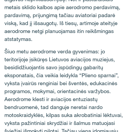
metais sklido kalbos apie aerodromo perdavimą,
pardavimą, prijungimą tačiau aviatoriai padarė
viską, kad jį išsaugotų. Iš tiesų, artimoje ateityje
aerodrome netgi planuojamas itin reikšmingas
atstatymas.
Šiuo metu aerodrome verda gyvenimas: jo
teritorijoje įsikūręs Lietuvos aviacijos muziejus,
besididžiuojantis savo įspūdingų gabaritų
eksponatais, čia veikia leidykla “Plieno sparnai”,
vyksta įvairūs renginiai bei šventės, edukacinės
programos, mokymai, orientacinės varžybos.
Aerodrome klesti ir aviacijos entuziastų
bendruomenė, tad danguje neretai nardo
motoskraidyklės, kilpas suka akrobatiniai lėktuvai,
vyksta pažintiniai skrydžiai ir šalmus matuojasi
šviežiai išmokyti pilotai. Tačiau viena įdomiausių