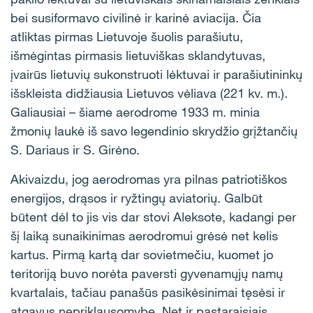
bei susiformavo civilinė ir karinė aviacija. Čia
atliktas pirmas Lietuvoje šuolis parašiutu,
išmėgintas pirmasis lietuviškas sklandytuvas,
įvairūs lietuvių sukonstruoti lėktuvai ir parašiutininkų
išskleista didžiausia Lietuvos vėliava (221 kv. m.).
Galiausiai – šiame aerodrome 1933 m. minia
žmonių laukė iš savo legendinio skrydžio grįžtančių
S. Dariaus ir S. Girėno.
Akivaizdu, jog aerodromas yra pilnas patriotiškos
energijos, drąsos ir ryžtingų aviatorių. Galbūt
būtent dėl to jis vis dar stovi Aleksote, kadangi per
šį laiką sunaikinimas aerodromui grėsė net kelis
kartus. Pirmą kartą dar sovietmečiu, kuomet jo
teritoriją buvo norėta paversti gyvenamųjų namų
kvartalais, tačiau panašūs pasikėsinimai tęsėsi ir
atgavus nepriklausomybę. Net ir pastaraisiais