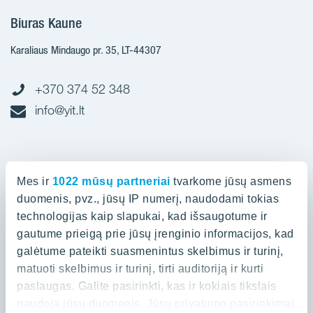
Biuras Kaune
Karaliaus Mindaugo pr. 35, LT-44307
+370 374 52 348
info@yit.lt
Biuras Vilniuje
Mes ir
1022 mūsų partneriai
tvarkome jūsų asmens
Spaudos g. 7, LT-05132
duomenis, pvz., jūsų IP numerį, naudodami tokias
technologijas kaip slapukai, kad išsaugotume ir
gautume prieigą prie jūsų įrenginio informacijos, kad
+370 523 88 836
galėtume pateikti suasmenintus skelbimus ir turinį,
info@yit.lt
matuoti skelbimus ir turinį, tirti auditoriją ir kurti
paslaugas. Galite pasirinkti, kas ir kokiais tikslais
naudoja jūsų duomenis. Jūsų privatumo pasirinkimai