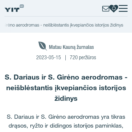
S. Girėno aerodromas - neišblėstantis įkvepiančios istorijos židinys
Matau Kauną žurnalas
2023-05-15
720 peržiūros
S. Dariaus ir S. Girėno aerodromas -
neišblėstantis įkvepiančios istorijos
židinys
S. Dariaus ir S. Girėno aerodromas yra tikras
drąsos, ryžto ir didingos istorijos paminklas,