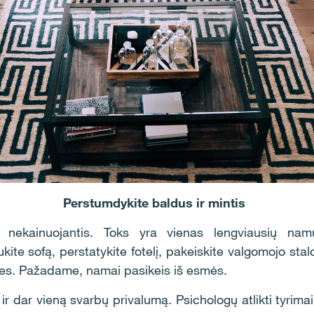
Perstumdykite baldus ir mintis
o nekainuojantis. Toks yra vienas lengviausių n
e sofą, perstatykite fotelį, pakeiskite valgomojo stalo
es. Pažadame, namai pasikeis iš esmės.
r dar vieną svarbų privalumą. Psichologų atlikti tyrim