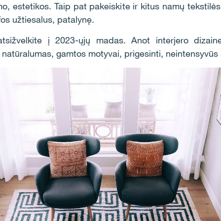
, estetikos. Taip pat pakeiskite ir kitus namų tekstilė
fos užtiesalus, patalynę.
tsižvelkite į 2023-ųjų madas. Anot interjero dizain
natūralumas, gamtos motyvai, prigesinti, neintensyvūs at