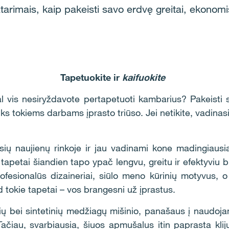
tarimais, kaip pakeisti savo erdvę greitai, ekonomiš
Tapetuokite ir
kaifuokite
l vis nesiryždavote pertapetuoti kambarius? Pakeisti 
ks tokiems darbams įprasto triūso. Jei netikite, vadinasi,
usių naujienų rinkoje ir jau vadinami kone madingiaus
iai tapetai šiandien tapo ypač lengvu, greitu ir efektyviu
fesionalūs dizaineriai, siūlo meno kūrinių motyvus, o 
ad tokie tapetai – vos brangesni už įprastus.
alių bei sintetinių medžiagų mišinio, panašaus į naudoj
Tačiau, svarbiausia, šiuos apmušalus itin paprasta kliju