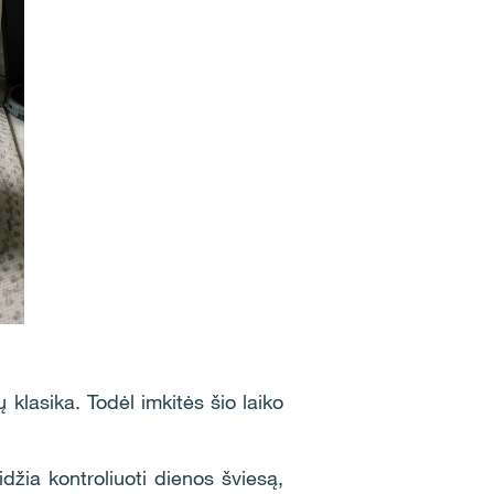
ų klasika. Todėl imkitės šio laiko
džia kontroliuoti dienos šviesą,