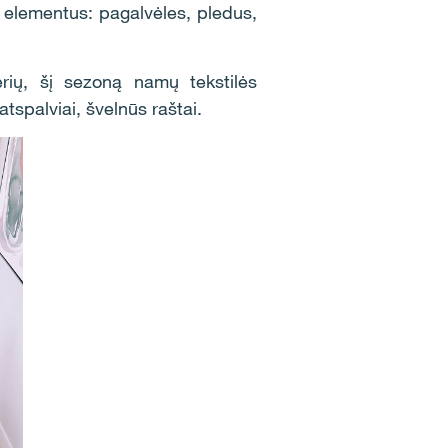
s elementus: pagalvėles, pledus,
erių, šį sezoną namų tekstilės
spalviai, švelnūs raštai.