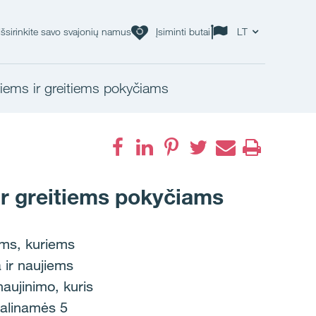
Išsirinkite savo svajonių namus
Įsiminti butai
LT
viems ir greitiems pokyčiams
 ir greitiems pokyčiams
ams, kuriems
a ir naujiems
aujinimo, kuris
Dalinamės 5