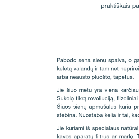
praktiškais pa
Pabodo sena sienų spalva, o ga
keletą valandų ir tam net neprirei
arba neausto pluošto, tapetus.
Jie šiuo metu yra viena karčia
Sukėlę tikrą revoliuciją, flizelin
Šiuos sienų apmušalus kuria pro
stebina. Nuostaba kelia ir tai, k
Jie kuriami iš specialaus natūr
kavos aparatų filtrus ar marlę. 