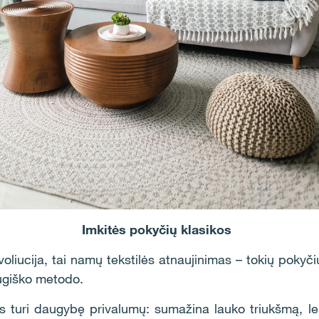
Imkitės pokyčių klasikos
evoliucija, tai namų tekstilės atnaujinimas – tokių pokyči
raugiško metodo.
s turi daugybę privalumų: sumažina lauko triukšmą, lei