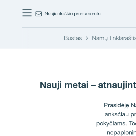
Naujienlaiškio prenumerata
Būstas
Namų tinklarašti
Nauji metai – atnaujin
Prasidėję N
anksčiau pri
pokyčiams. Tod
nepaplonin