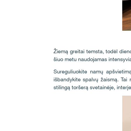
Žiemą greitai temsta, todėl dien
šiuo metu naudojamas intensyviai.
Sureguliuokite namų apšvietimą
išbandykite spalvų žaismą. Tai 
stilingą toršerą svetainėje, inter