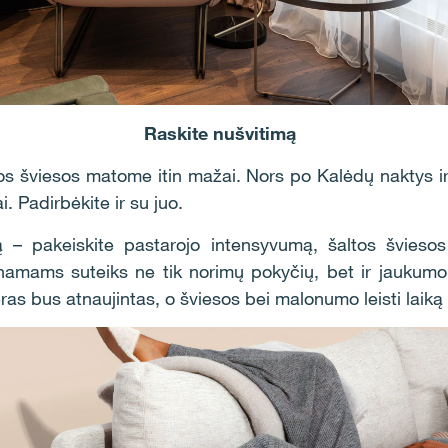
Raskite nušvitimą
os šviesos matome itin mažai. Nors po Kalėdų naktys ir
 Padirbėkite ir su juo.
 – pakeiskite pastarojo intensyvumą, šaltos šviesos t
namams suteiks ne tik norimų pokyčių, bet ir jaukumo.
jeras bus atnaujintas, o šviesos bei malonumo leisti laiką