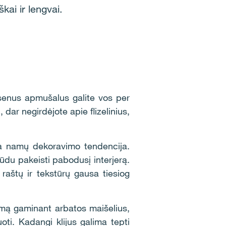
kai ir lengvai.
senus apmušalus galite vos per
 dar negirdėjote apie flizelinius,
ia namų dekoravimo tendencija.
 būdu pakeisti pabodusį interjerą.
raštų ir tekstūrų gausa tiesiog
amą gaminant arbatos maišelius,
oti. Kadangi klijus galima tepti