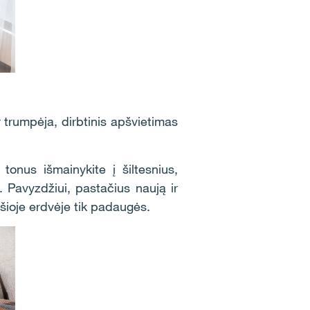
 trumpėja, dirbtinis apšvietimas
onus išmainykite į šiltesnius,
 Pavyzdžiui, pastačius naują ir
 šioje erdvėje tik padaugės.