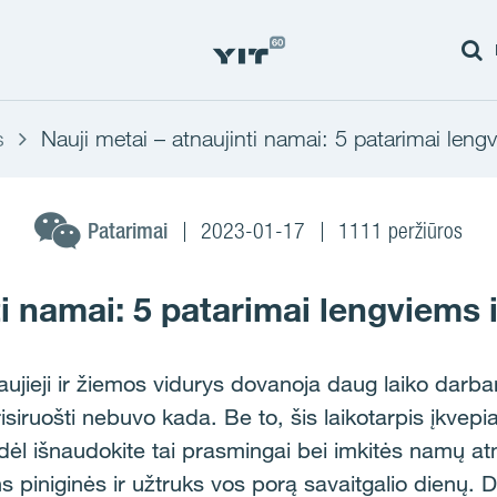
s
Nauji metai – atnaujinti namai: 5 patarimai leng
Patarimai
2023-01-17
1111 peržiūros
ti namai: 5 patarimai lengviems
aujieji ir žiemos vidurys dovanoja daug laiko darb
siruošti nebuvo kada. Be to, šis laikotarpis įkvepi
ėl išnaudokite tai prasmingai bei imkitės namų atn
s piniginės ir užtruks vos porą savaitgalio dienų. 