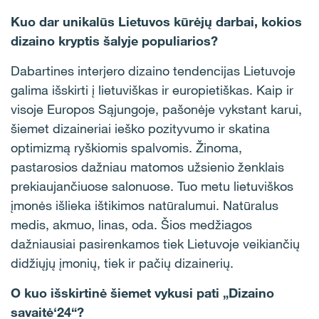
Kuo dar unikalūs Lietuvos kūrėjų darbai, kokios
dizaino kryptis šalyje populiarios?
Dabartines interjero dizaino tendencijas Lietuvoje
galima išskirti į lietuviškas ir europietiškas. Kaip ir
visoje Europos Sąjungoje, pašonėje vykstant karui,
šiemet dizaineriai ieško pozityvumo ir skatina
optimizmą ryškiomis spalvomis. Žinoma,
pastarosios dažniau matomos užsienio ženklais
prekiaujančiuose salonuose. Tuo metu lietuviškos
įmonės išlieka ištikimos natūralumui. Natūralus
medis, akmuo, linas, oda. Šios medžiagos
dažniausiai pasirenkamos tiek Lietuvoje veikiančių
didžiųjų įmonių, tiek ir pačių dizainerių.
O kuo išskirtinė šiemet vykusi pati „Dizaino
savaitė‘24“?