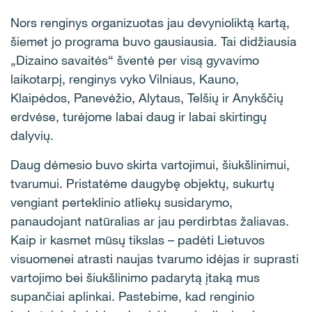
Nors renginys organizuotas jau devynioliktą kartą,
šiemet jo programa buvo gausiausia. Tai didžiausia
„Dizaino savaitės“ šventė per visą gyvavimo
laikotarpį, renginys vyko Vilniaus, Kauno,
Klaipėdos, Panevėžio, Alytaus, Telšių ir Anykščių
erdvėse, turėjome labai daug ir labai skirtingų
dalyvių.
Daug dėmesio buvo skirta vartojimui, šiukšlinimui,
tvarumui. Pristatėme daugybę objektų, sukurtų
vengiant perteklinio atliekų susidarymo,
panaudojant natūralias ar jau perdirbtas žaliavas.
Kaip ir kasmet mūsų tikslas – padėti Lietuvos
visuomenei atrasti naujas tvarumo idėjas ir suprasti
vartojimo bei šiukšlinimo padarytą įtaką mus
supančiai aplinkai. Pastebime, kad renginio