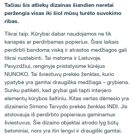
Tačiau šis atliekų dizainas šiandien neretai
peržengia visas iki šiol mūsų turėto suvokimo
ribas.
Tikrai taip. Kūrybai dabar naudojamos ne tik
kanapės ar perdirbamas popierius. Šiais laikais
perdirbti bandoma viską ir atrastos medžiagos gali
tikrai nustebinti. Tai matoma ir Lietuvoje.
Pavyzdžiui, renginyje pristatysime kūrėjus
NUNOKO. Tai šviestuvų prekės ženklas, kurio
ypatybė yra gamtai draugiška medžiaga – grybiena.
Sunku patikėti, kad grybai gali tapti interjero
elementų kūrybos šaltiniu. Kitas vertas dėmesio yra
dizainerio Simono Tarvydo prekės ženklas INDI. Jis
atstovauja iš perdirbto popieriaus gaminamus
šviestuvus. Šie dizaino objektai atrodo lyg būtų
betoniniai, nors yra itin lengvi ir draugiški gamtai.