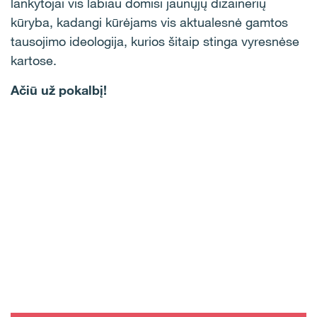
lankytojai vis labiau domisi jaunųjų dizainerių
kūryba, kadangi kūrėjams vis aktualesnė gamtos
tausojimo ideologija, kurios šitaip stinga vyresnėse
kartose.
Ačiū už pokalbį!