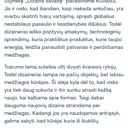
Šiųmetę „Dizaino savaitę“ pavadinome KISMAS.
Jis ir rodo, kad šiandien, kaip niekada anksčiau, yra
svarbu skatinti tvarų vartojimą, spręsti globalius
nestabilaus pasaulio ir kasdienybės iššūkius. Todėl
dizaineriai ieško pozityvių atsakymų, technologinių
sprendimų, kuria praktiškus produktus, kurie taupo
energiją, leidžia panaudoti patvarias ir perdirbamas
medžiagas.
Tvarumo tema suteikia viltį išvysti švaresnį rytojų.
Todėl dizaineriai tampa ne pačių objektų, bet labiau
medžiagos kūrėjais. Ši idėja kyla dėl to, kad visko
yra tiek daug sukurta ir itin sunku atrasti kažką
naujo, kai kalbama apie formas. Taigi dabar
dauguma naujovių dizaine atrandama per
medžiagas. Kadangi jos yra naudojamos antrąsyk,
galima sakyti, kad kūrėjai kuria iš šiukšlių.