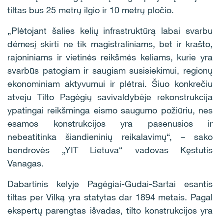
tiltas bus 25 metrų ilgio ir 10 metrų pločio.
„Plėtojant šalies kelių infrastruktūrą labai svarbu
dėmesį skirti ne tik magistraliniams, bet ir krašto,
rajoniniams ir vietinės reikšmės keliams, kurie yra
svarbūs patogiam ir saugiam susisiekimui, regionų
ekonominiam aktyvumui ir plėtrai. Šiuo konkrečiu
atveju Tilto Pagėgių savivaldybėje rekonstrukcija
ypatingai reikšminga eismo saugumo požiūriu, nes
esamos konstrukcijos yra pasenusios ir
nebeatitinka šiandieninių reikalavimų“, – sako
bendrovės „YIT Lietuva“ vadovas Kęstutis
Vanagas.
Dabartinis kelyje Pagėgiai-Gudai-Sartai esantis
tiltas per Vilką yra statytas dar 1894 metais. Pagal
ekspertų parengtas išvadas, tilto konstrukcijos yra