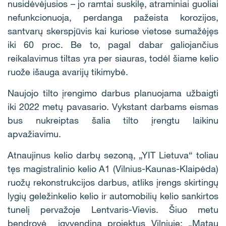
nusidėvėjusios – jo ramtai suskilę, atraminiai guoliai
nefunkcionuoja, perdanga pažeista korozijos,
santvarų skerspjūvis kai kuriose vietose sumažėjęs
iki 60 proc. Be to, pagal dabar galiojančius
reikalavimus tiltas yra per siauras, todėl šiame kelio
ruože išauga avarijų tikimybė.
Naujojo tilto įrengimo darbus planuojama užbaigti
iki 2022 metų pavasario. Vykstant darbams eismas
bus nukreiptas šalia tilto įrengtu laikinu
apvažiavimu.
Atnaujinus kelio darbų sezoną, „YIT Lietuva“ toliau
tęs magistralinio kelio A1 (Vilnius-Kaunas-Klaipėda)
ruožų rekonstrukcijos darbus, atliks įrengs skirtingų
lygių geležinkelio kelio ir automobilių kelio sankirtos
tunelį pervažoje Lentvaris-Vievis. Šiuo metu
bendrovė įgyvendina projektus Vilniuje: „Matau