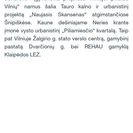
Vilnių“ namus šalia Tauro kalno ir urbanistinį
projektą „Naujasis Skansenas“ atgimstančiose
Šnipiškėse. Kaune dešiniajame Neries krante
įmonė vysto urbanistinį „Piliamiesčio“ kvartalą. Taip
pat Vilniuje Žalgirio g. stato verslo centrą, gamybinį
pastatą Dvarčionių g. bei REHAU gamyklą
Klaipėdos LEZ.