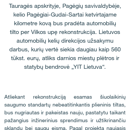
Tauragės apskrityje, Pagėgių savivaldybėje,
kelio Pagėgiai-Gudai-Sartai ketvirtajame
kilometre kovą bus pradėta automobilių
tilto per Vilkos upę rekonstrukcija. Lietuvos
automobilių kelių direkcijos užsakymu
darbus, kurių vertė siekia daugiau kaip 560
tūkst. eurų, atliks darnios miestų plėtros ir
statybų bendrovė „YIT Lietuva“.
Atliekant rekonstrukciją esamas šiuolaikinių
saugumo standartų nebeatitinkantis plieninis tiltas,
bus nugriautas ir pakeistas nauju, pastatytu taikant
pažangius inžinerinius sprendimus ir užtikrinančiu
sklandų bei saugų eismą. Pagal projektą naujasis