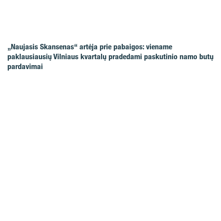
„Naujasis Skansenas“ artėja prie pabaigos: viename
paklausiausių Vilniaus kvartalų pradedami paskutinio namo butų
pardavimai