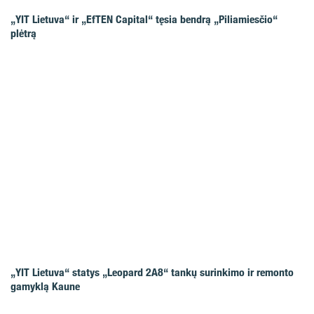
„YIT Lietuva“ ir „EfTEN Capital“ tęsia bendrą „Piliamiesčio“
plėtrą
„YIT Lietuva“ statys „Leopard 2A8“ tankų surinkimo ir remonto
gamyklą Kaune