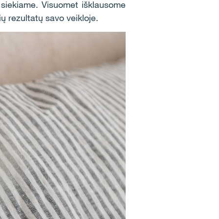
ų siekiame. Visuomet išklausome
ių rezultatų savo veikloje.