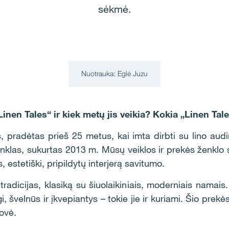
sėkmė.
Nuotrauka: Eglė Juzu
inen Tales“ ir kiek metų jis veikia? Kokia „Linen Tal
, pradėtas prieš 25 metus, kai imta dirbti su lino audin
nklas, sukurtas 2013 m. Mūsų veiklos ir prekės ženklo si
s, estetiški, pripildytų interjerą savitumo.
tradicijas, klasiką su šiuolaikiniais, moderniais namais
i, švelnūs ir įkvepiantys – tokie jie ir kuriami. Šio prekė
rovė.