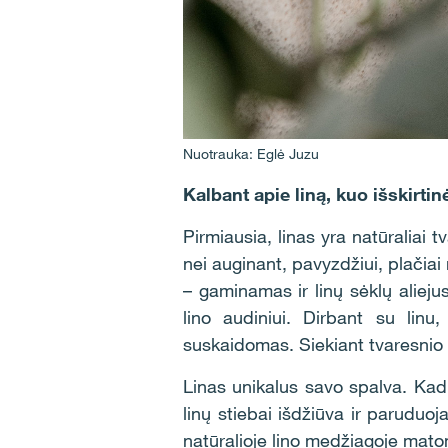
Nuotrauka: Eglė Juzu
Kalbant apie liną, kuo išskirti
Pirmiausia, linas yra natūraliai 
nei auginant, pavyzdžiui, plačiai
– gaminamas ir linų sėklų aliejus
lino audiniui. Dirbant su linu
suskaidomas. Siekiant tvaresnio 
Linas unikalus savo spalva. Kad b
linų stiebai išdžiūva ir paruduoj
natūralioje lino medžiagoje mato