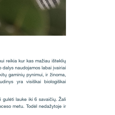
ui reikia kur kas mažiau išteklių
o dalys naudojamos labai įvairiai
 kitų gaminių pynimui, ir žinoma,
dinys yra visiškai biologiškai
gulėti lauke iki 6 savaičių. Žali
proceso metu. Todėl nedažytoje ir