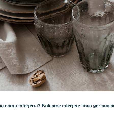
ia namų interjerui? Kokiame interjere linas geriausiai