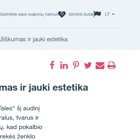
Išsirinkite savo svajonių namus
Įsiminti butai
LT
mžiškumas ir jauki estetika
mas ir jauki estetika
ales“ šį audinį
alus, tvarus ir
ių, kad pokalbio
prekės ženklo