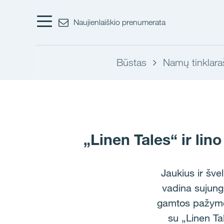
Naujienlaiškio prenumerata
Būstas
Namų tinklara
„Linen Tales“ ir lin
Jaukius ir šve
vadina sujungi
gamtos pažymėta
su „Linen Ta