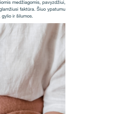
nčiomis medžiagomis, pavyzdžiui,
iglamžiusi faktūra. Šiuo ypatumu
gylio ir šilumos.