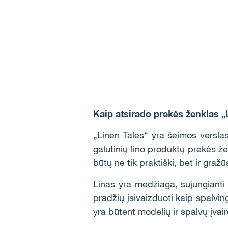
Kaip atsirado prekės ženklas „L
„Linen Tales“ yra šeimos verslas
galutinių lino produktų prekės že
būtų ne tik praktiški, bet ir gražū
Linas yra medžiaga, sujungianti 
pradžių įsivaizduoti kaip spalving
yra būtent modelių ir spalvų įvai