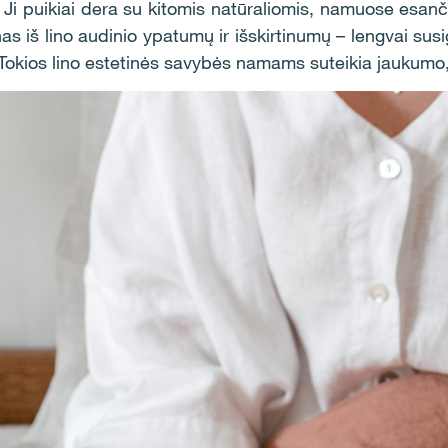
. Ji puikiai dera su kitomis natūraliomis, namuose esa
s iš lino audinio ypatumų ir išskirtinumų – lengvai sus
Tokios lino estetinės savybės namams suteikia jaukumo, 