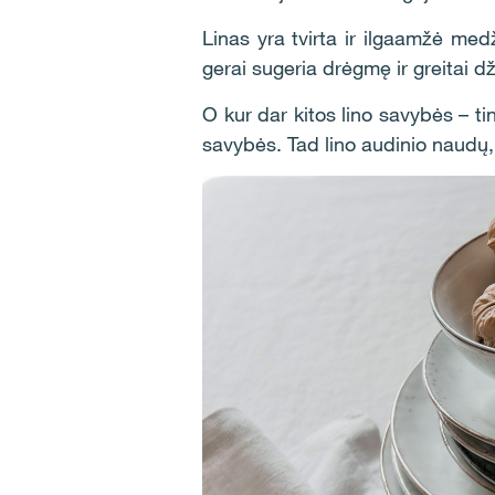
Linas yra tvirta ir ilgaamžė medž
gerai sugeria drėgmę ir greitai dž
O kur dar kitos lino savybės – 
savybės. Tad lino audinio naudų,