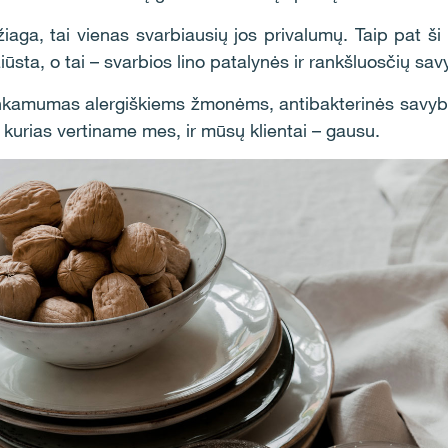
iaga, tai vienas svarbiausių jos privalumų. Taip pat ši
iūsta, o tai – svarbios lino patalynės ir rankšluosčių sa
tinkamumas alergiškiems žmonėms, antibakterinės savybė
 kurias vertiname mes, ir mūsų klientai – gausu.