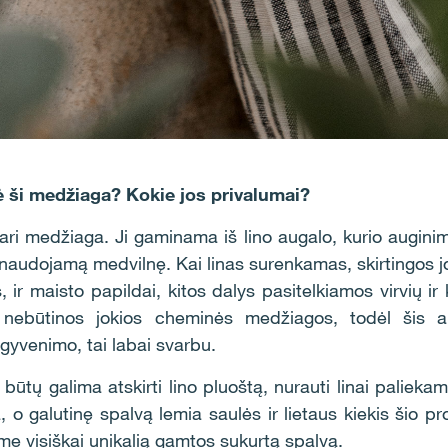
nė ši medžiaga? Kokie jos privalumai?
tvari medžiaga. Ji gaminama iš lino augalo, kurio auginim
 naudojamą medvilnę. Kai linas surenkamas, skirtingos j
, ir maisto papildai, kitos dalys pasitelkiamos virvių ir
, nebūtinos jokios cheminės medžiagos, todėl šis au
gyvenimo, tai labai svarbu.
ūtų galima atskirti lino pluoštą, nurauti linai paliekami 
a, o galutinę spalvą lemia saulės ir lietaus kiekis šio 
me visiškai unikalią gamtos sukurtą spalvą.