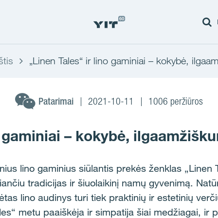
štis
„Linen Tales“ ir lino gaminiai – kokybė, ilgaa
Patarimai
2021-10-11
1006 peržiūros
o gaminiai – kokybė, ilgaamžišku
lnius lino gaminius siūlantis prekės ženklas „Linen T
ančiu tradicijas ir šiuolaikinį namų gyvenimą. Natūr
s lino audinys turi tiek praktinių ir estetinių verč
les“ metu paaiškėja ir simpatija šiai medžiagai, ir 