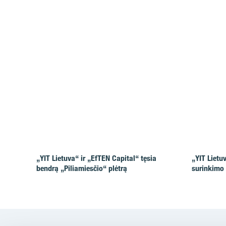
„YIT Lietuva“ ir „EfTEN Capital“ tęsia
„YIT Lietu
bendrą „Piliamiesčio“ plėtrą
surinkimo