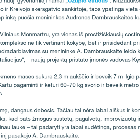
ilo nauji gyvenamieji namai „
Užupio etiudas
“. Mažaaukš
ir Kreivojo skersgatvio sankirtoje, taps ypatinga vieta g
aplinką puošia menininkės Audronės Dambrauskaitės kūr
ilniaus Monmartru, yra vienas iš prestižiškiausių sostin
o komplekso ne tik vertinant kokybę, bet ir prisidedant pr
dradarbiavimas su menininke A. Dambrauskaite leido ko
aliacijas“, – naują projektą pristato įmonės vadovas K
mens masės sukūrė 2,3 m aukščio ir beveik 7 m ilgio pa
Kartu pagaminti ir keturi 60–70 kg svorio ir beveik met
ms.
kmę, dangaus debesis. Tačiau tai nėra labai aiškus ir k
s, kad pats žmogus sustotų, pagalvotų, improvizuotų ir
inau lauke – tai padaryti yra labai sudėtinga, procesas 
kūrinį pasakojo A. Dambrauskaitė.