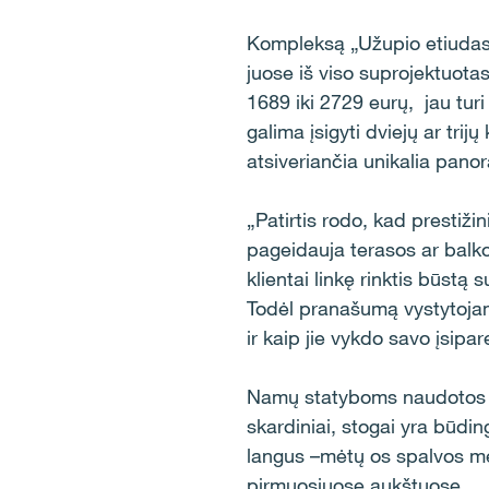
Kompleksą „Užupio etiudas“
juose iš viso suprojektuota
1689 iki 2729 eurų, jau tur
galima įsigyti dviejų ar tr
atsiveriančia unikalia pan
„Patirtis rodo, kad prestižin
pageidauja terasos ar balko
klientai linkę rinktis būstą 
Todėl pranašumą vystytojams
ir kaip jie vykdo savo įsip
Namų statyboms naudotos gel
skardiniai, stogai yra būdin
langus –mėtų os spalvos me
pirmuosiuose aukštuose.