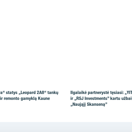
va“ statys „Leopard 2A8“ tankų
Ilgalaikė partnerystė tęsiasi: „YI
 ir remonto gamyklą Kaune
ir „RSJ Investments” kartu užba
„Naująjį Skanseną”