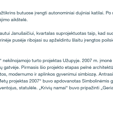
žtikrins butuose įrengti autonominiai dujiniai katilai. Po
jimo aikštelė.
autui Janušaičiui, kvartalas suprojektuotas taip, kad s
rinėje pusėje ribojasi su apželdintu šlaitu įrengtos poils
a“ nekilnojamojo turto projektas Užupyje. 2007 m. įmonė
ių gatvėje. Pirmasis šio projekto etapas pelnė architektū
os, modernumo ir aplinkos gyvenimui simbiozę. Antrasi
etų projektas 2007“ buvo apdovanotas Simbolinėmis gra
ventojus, statulėle. „Krivių namai“ buvo pripažinti „Ger