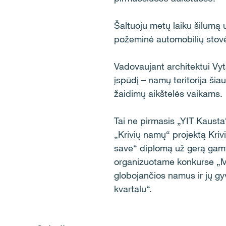
Šaltuoju metų laiku šilumą u
požeminė automobilių stovė
Vadovaujant architektui Vyt
įspūdį – namų teritorija šiau
žaidimų aikštelės vaikams.
Tai ne pirmasis „YIT Kaust
„Krivių namų“ projektą Kriv
save“ diplomą už gerą gamt
organizuotame konkurse „M
globojančios namus ir jų gy
kvartalu“.