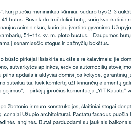
, kurį puošia menininkės kūriniai, sudaro trys 2–3 auk
s 41 butas. Beveik du trečdaliai butų, kurių kvadratinio 
i naujus šeimininkus, kurie jau įvertino gyvenimo Užupy
ijų kambarių, 51–114 kv. m. ploto būstus. Daugumos butų 
orama į senamiesčio stogus ir bažnyčių bokštus.
io būsto pirkėjai išsiskiria aukštais reikalavimais: jie do
no, sutvarkytos aplinkos, erdvios automobilių stovėjimo 
su pilna apdaila ir aktyviai domisi jos kokybe, garantinių 
 suteikia tai, kiek komfortą užtikrinančių elementų gali 
areigojimus“, – pirkėjų įpročius komentuoja „YIT Kausta
žbetonio ir mūro konstrukcijos, šlaitiniai stogai dengt
gi senajai Užupio architektūrai. Pastatų fasadus puošia k
dinės langinės. Butai parduodami su jaukiais balkonai