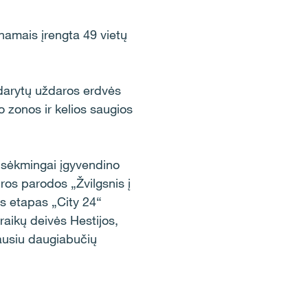
 namais įrengta 49 vietų
udarytų uždaros erdvės
io zonos ir kelios saugios
 sėkmingai įgyvendino
ros parodos „Žvilgsnis į
s etapas „City 24“
ikų deivės Hestijos,
iausiu daugiabučių