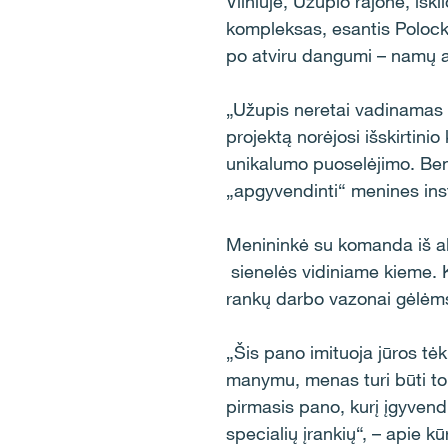
Vilniuje, Užupio rajone, išk
kompleksas, esantis Polocko 
po atviru dangumi – namų 
„Užupis neretai vadinamas V
projektą norėjosi išskirtini
unikalumo puoselėjimo. Ben
„apgyvendinti“ menines inst
Menininkė su komanda iš ak
sienelės vidiniame kieme. 
rankų darbo vazonai gėlė
„Šis pano imituoja jūros tė
manymu, menas turi būti tok
pirmasis pano, kurį įgyvend
specialių įrankių“, – apie 