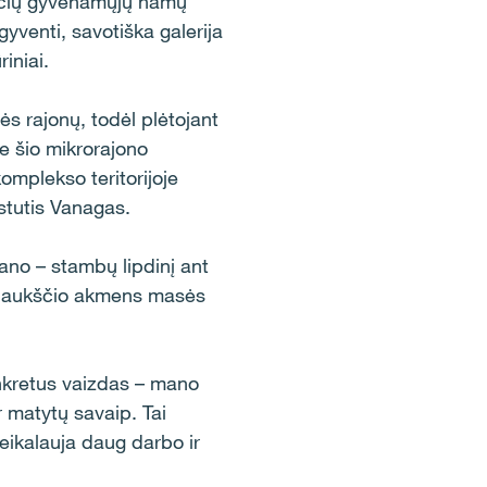
čių gyvenamųjų namų
yventi, savotiška galerija
iniai.
ės rajonų, todėl plėtojant
ie šio mikrorajono
mplekso teritorijoje
ęstutis Vanagas.
no – stambų lipdinį ant
ro aukščio akmens masės
onkretus vaizdas – mano
 matytų savaip. Tai
reikalauja daug darbo ir