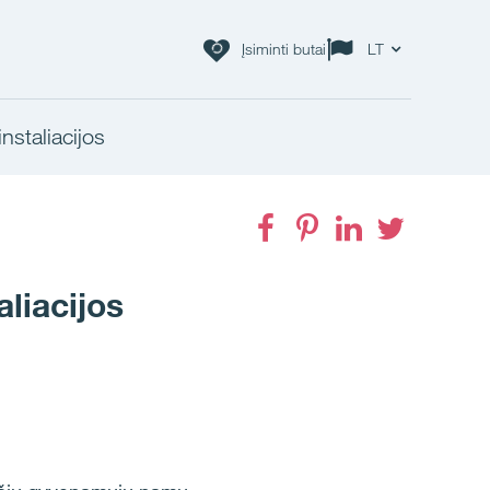
Įsiminti butai
LT
staliacijos
Facebook
Pinterest
LinkedIn
Twitter
liacijos