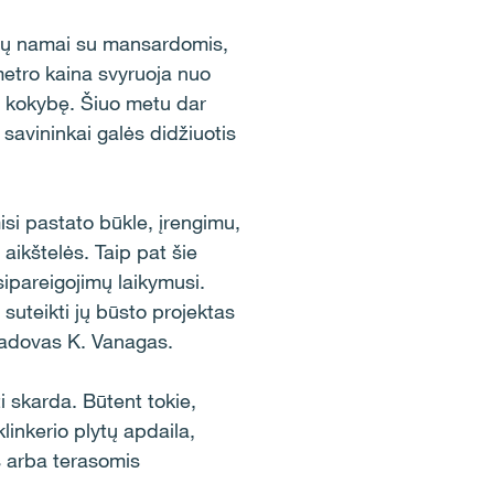
štų namai su mansardomis,
metro kaina svyruoja nuo
je kokybę. Šiuo metu dar
savininkai galės didžiuotis
misi pastato būkle, įrengimu,
aikštelės. Taip pat šie
įsipareigojimų laikymusi.
suteikti jų būsto projektas
“ vadovas K. Vanagas.
i skarda. Būtent tokie,
linkerio plytų apdaila,
s arba terasomis