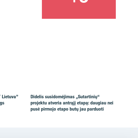
T Lietuva”
Didelis susidomėjimas „Sutartinių“
igs
projektu atveria antrąjį etapą: daugiau nei
pusė pirmojo etapo butų jau parduoti