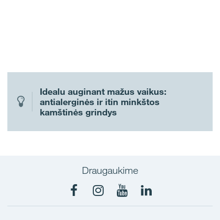
Idealu auginant mažus vaikus:
antialerginės ir itin minkštos
kamštinės grindys
Draugaukime