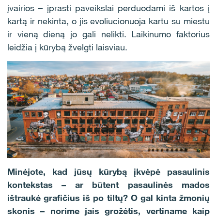
įvairios – įprasti paveikslai perduodami iš kartos į
kartą ir nekinta, o jis evoliucionuoja kartu su miestu
ir vieną dieną jo gali nelikti. Laikinumo faktorius
leidžia į kūrybą žvelgti laisviau.
Minėjote, kad jūsų kūrybą įkvėpė pasaulinis
kontekstas – ar būtent pasaulinės mados
ištraukė grafičius iš po tiltų? O gal kinta žmonių
skonis – norime jais grožėtis, vertiname kaip