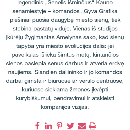
legendinis „Senelis išminčius“ Kauno
senamiestyje – komandos „Gyva Grafika
piešiniai puošia daugybę miesto sienų, tiek
stebina pastatų viduje. Vienas iš studijos
įkūrėjų Žygimantas Amelynas sako, kad sienų
tapyba yra miesto evoliucijos dalis: jei
paveikslas išlieka šimtus metų, kintančios
sienos paslepia senus darbus ir atveria erdvę
naujiems. Šiandien dailininko ir jo komandos
darbai gimsta ir biuruose ar verslo centruose,
kuriuose siekiama žmones įkvėpti
kūrybiškumui, bendravimui ir atskleisti
kompanijos vizijas.