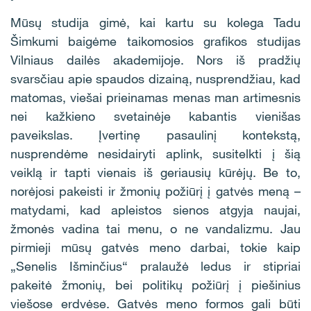
Mūsų studija gimė, kai kartu su kolega Tadu
Šimkumi baigėme taikomosios grafikos studijas
Vilniaus dailės akademijoje. Nors iš pradžių
svarsčiau apie spaudos dizainą, nusprendžiau, kad
matomas, viešai prieinamas menas man artimesnis
nei kažkieno svetainėje kabantis vienišas
paveikslas. Įvertinę pasaulinį kontekstą,
nusprendėme nesidairyti aplink, susitelkti į šią
veiklą ir tapti vienais iš geriausių kūrėjų. Be to,
norėjosi pakeisti ir žmonių požiūrį į gatvės meną –
matydami, kad apleistos sienos atgyja naujai,
žmonės vadina tai menu, o ne vandalizmu. Jau
pirmieji mūsų gatvės meno darbai, tokie kaip
„Senelis Išminčius“ pralaužė ledus ir stipriai
pakeitė žmonių, bei politikų požiūrį į piešinius
viešose erdvėse. Gatvės meno formos gali būti