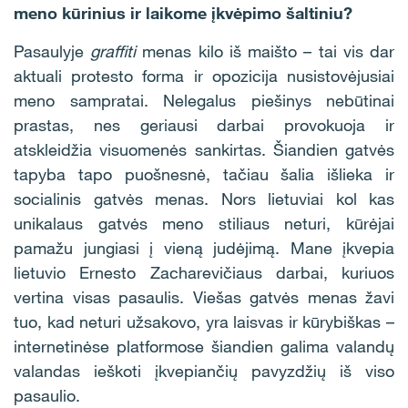
meno kūrinius ir laikome įkvėpimo šaltiniu?
Pasaulyje
graffiti
menas kilo iš maišto – tai vis dar
aktuali protesto forma ir opozicija nusistovėjusiai
meno sampratai. Nelegalus piešinys nebūtinai
prastas, nes geriausi darbai provokuoja ir
atskleidžia visuomenės sankirtas. Šiandien gatvės
tapyba tapo puošnesnė, tačiau šalia išlieka ir
socialinis gatvės menas. Nors lietuviai kol kas
unikalaus gatvės meno stiliaus neturi, kūrėjai
pamažu jungiasi į vieną judėjimą. Mane įkvepia
lietuvio Ernesto Zacharevičiaus darbai, kuriuos
vertina visas pasaulis. Viešas gatvės menas žavi
tuo, kad neturi užsakovo, yra laisvas ir kūrybiškas –
internetinėse platformose šiandien galima valandų
valandas ieškoti įkvepiančių pavyzdžių iš viso
pasaulio.