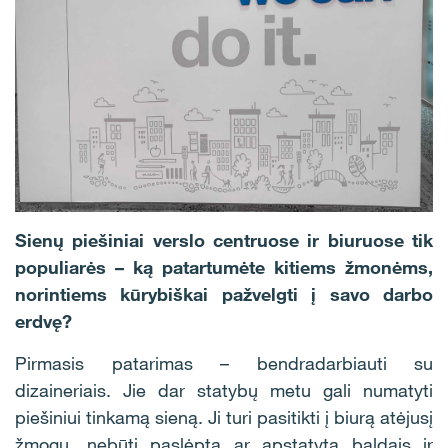
Sienų piešiniai verslo centruose ir biuruose tik
populiarės – ką patartumėte kitiems žmonėms,
norintiems kūrybiškai pažvelgti į savo darbo
erdvę?
Pirmasis patarimas – bendradarbiauti su
dizaineriais. Jie dar statybų metu gali numatyti
piešiniui tinkamą sieną. Ji turi pasitikti į biurą atėjusį
žmogų, nebūti paslėpta ar apstatyta baldais ir