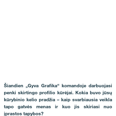
Šiandien „Gyva Grafika“ komandoje darbuojasi
penki skirtingo profilio kūrėjai. Kokia buvo jūsų
kūrybinio kelio pradžia – kaip svarbiausia veikla
tapo gatvės menas ir kuo jis skiriasi nuo
įprastos tapybos?