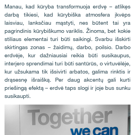
Manau, kad kūryba transformuoja erdvę – atlikęs
darbą tikiesi, kad kūrybiška atmosfera įkvėps
laisviau, lanksčiau mąstyti, nes būtent tai yra
pagrindinis kūrybiškumo variklis. Žinoma, bet kokie
stiliaus elementai turi būti saikingi. Svarbu išskirti
skirtingas zonas – žaidimų, darbo, poilsio. Darbo
erdvėje, kur dažniausiai reikia būti susikaupus,
interjero sprendimai turi būti santūrūs, o virtuvėlėje,
kur užsukama tik išsivirti arbatos, galima rinktis ir
drąsesnę išraišką. Per daug akcentų gali kurti
priešingą efektą – erdvė taps slogi ir joje bus sunku
susikaupti.