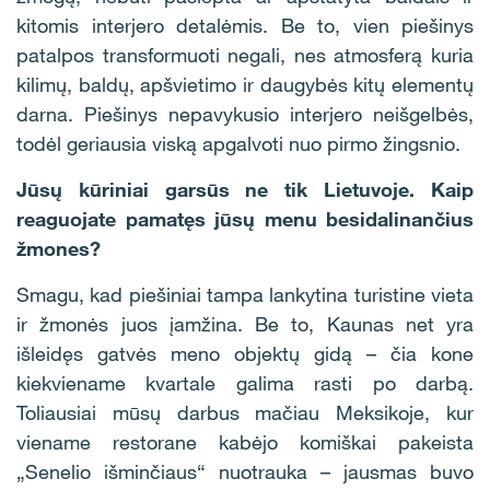
kitomis interjero detalėmis. Be to, vien piešinys
patalpos transformuoti negali, nes atmosferą kuria
kilimų, baldų, apšvietimo ir daugybės kitų elementų
darna. Piešinys nepavykusio interjero neišgelbės,
todėl geriausia viską apgalvoti nuo pirmo žingsnio.
Jūsų kūriniai garsūs ne tik Lietuvoje. Kaip
reaguojate pamatęs jūsų menu besidalinančius
žmones?
Smagu, kad piešiniai tampa lankytina turistine vieta
ir žmonės juos įamžina. Be to, Kaunas net yra
išleidęs gatvės meno objektų gidą – čia kone
kiekviename kvartale galima rasti po darbą.
Toliausiai mūsų darbus mačiau Meksikoje, kur
viename restorane kabėjo komiškai pakeista
„Senelio išminčiaus“ nuotrauka – jausmas buvo