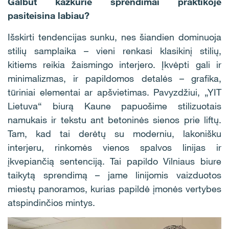
Galbūt kažkurie sprendimai praktikoje
pasiteisina labiau?
Išskirti tendencijas sunku, nes šiandien dominuoja
stilių samplaika – vieni renkasi klasikinį stilių,
kitiems reikia žaismingo interjero. Įkvėpti gali ir
minimalizmas, ir papildomos detalės – grafika,
tūriniai elementai ar apšvietimas. Pavyzdžiui, „YIT
Lietuva“ biurą Kaune papuošime stilizuotais
namukais ir tekstu ant betoninės sienos prie liftų.
Tam, kad tai derėtų su moderniu, lakonišku
interjeru, rinkomės vienos spalvos linijas ir
įkvepiančią sentenciją. Tai papildo Vilniaus biure
taikytą sprendimą – jame linijomis vaizduotos
miestų panoramos, kurias papildė įmonės vertybes
atspindinčios mintys.