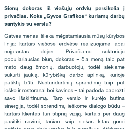
Sienų dekoras iš viešųjų erdvių persikelia į
privačias. Koks „Gyvos Grafikos“ kuriamų darbų
santykis su verslu?
Gatvės menas išlieka mėgstamiausia mūsų kūrybos
linija: kartais viešose erdvėse realizuojame labai
neįprastas idėjas. Privačiame sektoriuje
populiariausias biurų dekoras – čia meną taip pat
mato daug žmonių, darbuotojų, todėl siekiame
sukurti jaukią, kūrybišką darbo aplinką, kurioje
patiktų būti. Nestandartinių sprendimų taip pat
ieško ir restoranai bei kavinės – tai padeda pabrėžti
savo išskirtinumą. Tarp verslo ir kūrėjo būtina
sinergija, todėl sprendimų ieškome dialogo būdu –
kartais klientas turi stiprią viziją, kartais per daug
pasitiki savimi, tačiau kaip niekas kitas gerai
pažįsta savo darbuotojus ir jo poreikius. Atidumas