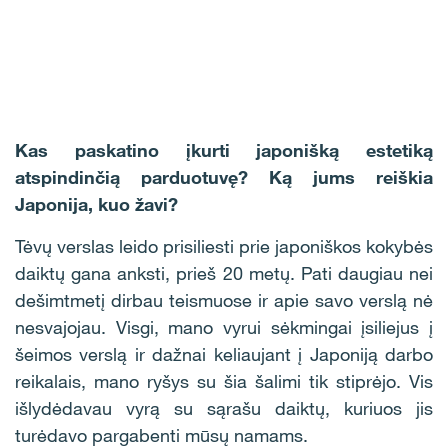
Kas paskatino įkurti japonišką estetiką
atspindinčią parduotuvę? Ką jums reiškia
Japonija, kuo žavi?
Tėvų verslas leido prisiliesti prie japoniškos kokybės
daiktų gana anksti, prieš 20 metų. Pati daugiau nei
dešimtmetį dirbau teismuose ir apie savo verslą nė
nesvajojau. Visgi, mano vyrui sėkmingai įsiliejus į
šeimos verslą ir dažnai keliaujant į Japoniją darbo
reikalais, mano ryšys su šia šalimi tik stiprėjo. Vis
išlydėdavau vyrą su sąrašu daiktų, kuriuos jis
turėdavo pargabenti mūsų namams.