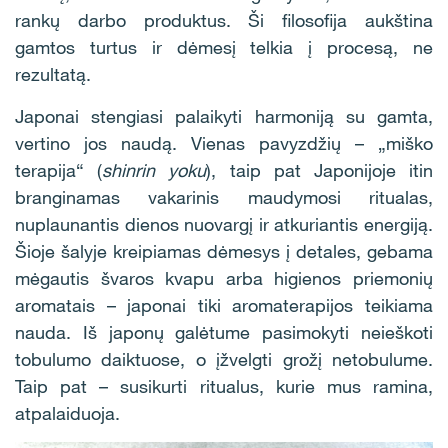
rankų darbo produktus. Ši filosofija aukština
gamtos turtus ir dėmesį telkia į procesą, ne
rezultatą.
Japonai stengiasi palaikyti harmoniją su gamta,
vertino jos naudą. Vienas pavyzdžių – „miško
terapija“ (
shinrin yoku
), taip pat Japonijoje itin
branginamas vakarinis maudymosi ritualas,
nuplaunantis dienos nuovargį ir atkuriantis energiją.
Šioje šalyje kreipiamas dėmesys į detales, gebama
mėgautis švaros kvapu arba higienos priemonių
aromatais – japonai tiki aromaterapijos teikiama
nauda. Iš japonų galėtume pasimokyti neieškoti
tobulumo daiktuose, o įžvelgti grožį netobulume.
Taip pat – susikurti ritualus, kurie mus ramina,
atpalaiduoja.