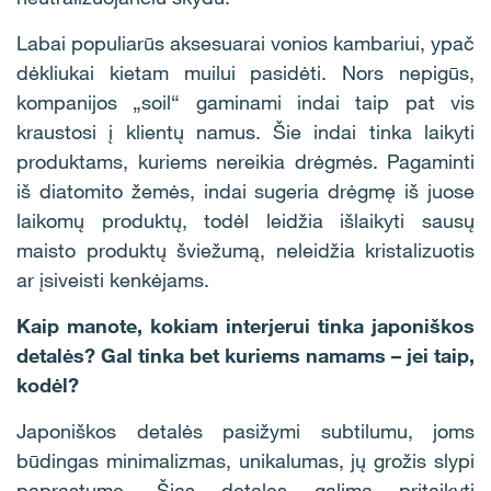
Labai populiarūs aksesuarai vonios kambariui, ypač
dėkliukai kietam muilui pasidėti. Nors nepigūs,
kompanijos „soil“ gaminami indai taip pat vis
kraustosi į klientų namus. Šie indai tinka laikyti
produktams, kuriems nereikia drėgmės. Pagaminti
iš diatomito žemės, indai sugeria drėgmę iš juose
laikomų produktų, todėl leidžia išlaikyti sausų
maisto produktų šviežumą, neleidžia kristalizuotis
ar įsiveisti kenkėjams.
Kaip manote, kokiam interjerui tinka japoniškos
detalės? Gal tinka bet kuriems namams – jei taip,
kodėl?
Japoniškos detalės pasižymi subtilumu, joms
būdingas minimalizmas, unikalumas, jų grožis slypi
paprastume. Šias detales galima pritaikyti