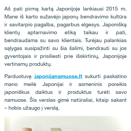
Aš pati pirmą kartą Japonijoje lankiausi 2015 m.
Mane iš karto sužavėjo japonų bendravimo kultūra
ir savitarpio pagalba, pagarbus elgesys. Japonišką
klientų aptarnavimo etiką taikau ir pati,
bendraudama su savo klientais. Turėjau palankias
sąlygas susipažinti su šia šalimi, bendrauti su jos
gyventojais ir prisiliesti prie išskirtinių, Japonijoje
vertinamų produktų.
Parduotuvę
japonijanamuose.lt
sukurti paskatino
mano meilė Japonijai ir asmeninis poreikis
japoniškus daiktus ir produktus turėti savo
namuose. Šis verslas gimė natūraliai, kitaip sakant
– hobis užaugo į verslą.