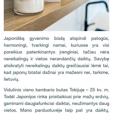
Japonišką gyvenimo būdą atspindi patogūs,
harmoningi, tvarkingi namai, kuriuose yra visi
poreikius patenkinantys įrenginiai, tačiau nėra
nereikalingų ir vietos nerandančių daiktų. Savybę
atsikratyti nereikalingų daiktų greičiausiai lėmė tai,
kad japonų būstai dažnai yra mažesni nei, tarkime,
lietuvių.
Vidutinis vieno kambario butas Tokijuje – 25 kv. m.
Todėl Japonijos rinka prisitaikiusi prie mažų erdvių,
gaminami daugiafunkciai daiktai, neužimantys daug
vietos. Mano parduotuvėje taip pat yra daiktų,