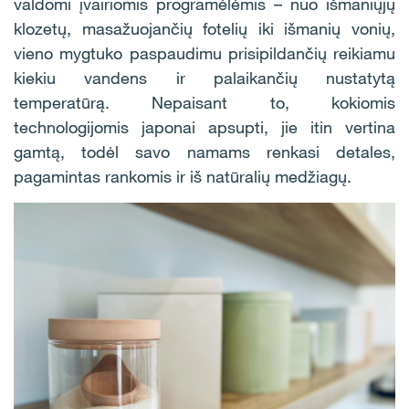
valdomi įvairiomis programėlėmis – nuo išmaniųjų
klozetų, masažuojančių fotelių iki išmanių vonių,
vieno mygtuko paspaudimu prisipildančių reikiamu
kiekiu vandens ir palaikančių nustatytą
temperatūrą. Nepaisant to, kokiomis
technologijomis japonai apsupti, jie itin vertina
gamtą, todėl savo namams renkasi detales,
pagamintas rankomis ir iš natūralių medžiagų.