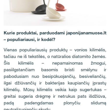
Kurie produktai, parduodami japonijanamuose.lt
– populiariausi, ir kodėl?
Vienas populiariausių produktų – vonios kilimėlis,
tačiau ne iš tekstilės, o natūralios diatomito žemės.
Šis kilimėlis – nepamainomas žmogui,
pasiilgstančiam basomis bristi smėlynu ir
pabodusiam nuo besipūkuojančių, besiveliančių,
ilgai džiūvančių ir bakterijas kaupiančių įprastų
kilimėlių. Mūsų kilimėlis veikia kaip sugertukas –
greitai sugeria drėgmę ir netrukus pats išdžiūva,
padą padengdamas plonyčiu slidumą
neutralizuojančiu skydu.