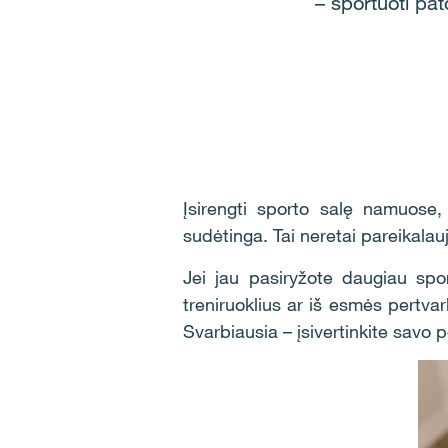
– sportuoti pat
Įsirengti sporto salę namuose, 
sudėtinga. Tai neretai pareikalau
Jei jau pasiryžote daugiau spor
treniruoklius ar iš esmės pertv
Svarbiausia – įsivertinkite savo