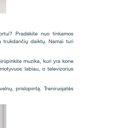
ortui? Pradėkite nuo tinkamos
tų trukdančių daiktų. Namai turi
irūpinkite muzika, kuri yra kone
motyvuos labiau, o televizorius
lnų, prislopintą. Treniruojatės