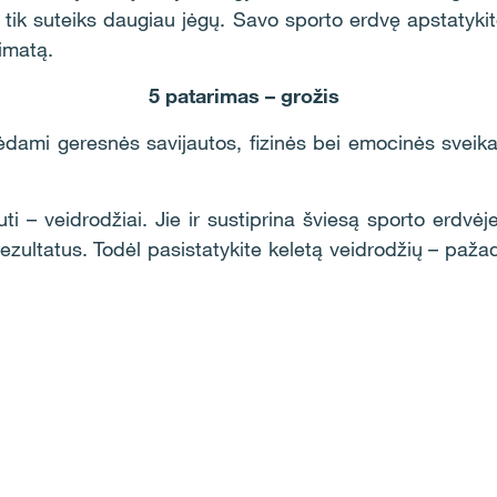
s tik suteiks daugiau jėgų. Savo sporto erdvę apstatykite
imatą.
5 patarimas – grožis
dami geresnės savijautos, fizinės bei emocinės sveik
 – veidrodžiai. Jie ir sustiprina šviesą sporto erdvėje
rezultatus. Todėl pasistatykite keletą veidrodžių – paža