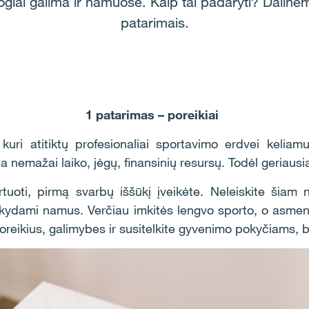
ogiai galima ir namuose. Kaip tai padaryti? Dalinė
patarimais.
1 patarimas – poreikiai
kuri atitiktų profesionaliai sportavimo erdvei keliamus
ja nemažai laiko, jėgų, finansinių resursų. Todėl geriausi
tuoti, pirmą svarbų iššūkį įveikėte. Neleiskite šiam n
arkydami namus. Verčiau imkitės lengvo sporto, o asmeni
 poreikius, galimybes ir susitelkite gyvenimo pokyčiams,