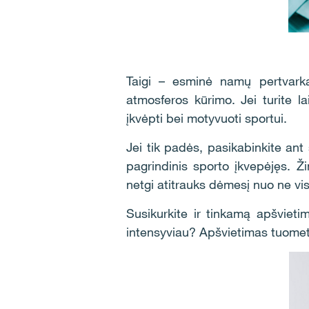
Taigi – esminė namų pertvarka
atmosferos kūrimo. Jei turite la
įkvėpti bei motyvuoti sportui.
Jei tik padės, pasikabinkite ant
pagrindinis sporto įkvepėjęs. Ž
netgi atitrauks dėmesį nuo ne vi
Susikurkite ir tinkamą apšvieti
intensyviau? Apšvietimas tuomet 