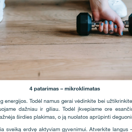
4 patarimas – mikroklimatas
 energijos. Todėl namus gerai vėdinkite bei užtikrinkite 
jame dažniau ir giliau. Todėl įkvepiame ore esančius
ažnėja širdies plakimas, o ją nuolatos aprūpinti deguoni
ria sveiką erdvę aktyviam gyvenimui. Atverkite langus