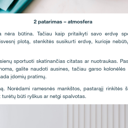
2 patarimas – atmosfera
 nėra būtina. Tačiau kaip pritaikyti savo erdvę sp
isvesnį plotą, stenkitės susikurti erdvę, kurioje nebū
 sienų sportuoti skatinančias citatas ar nuotraukas. Pas
inoma, galite naudoti ausines, tačiau garso kolonėlės 
sada įdomių pratimų.
mą. Norėdami ramesnės mankštos, pastarąjį rinkitės šve
turėtų būti ryškus ar netgi spalvotas.