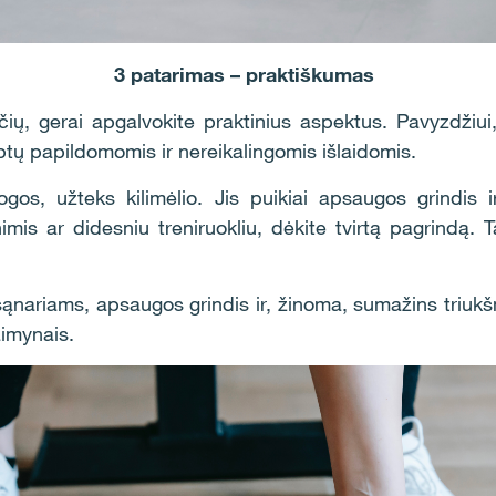
3 patarimas – praktiškumas
ų, gerai apgalvokite praktinius aspektus. Pavyzdžiui
ptų papildomomis ir nereikalingomis išlaidomis.
gos, užteks kilimėlio. Jis puikiai apsaugos grindis ir 
is ar didesniu treniruokliu, dėkite tvirtą pagrindą. T
 sąnariams, apsaugos grindis ir, žinoma, sumažins triuk
aimynais.