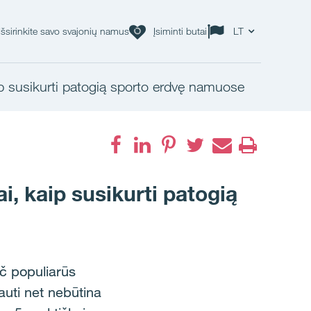
Išsirinkite savo svajonių namus
Įsiminti butai
LT
ip susikurti patogią sporto erdvę namuose
, kaip susikurti patogią
ač populiarūs
iauti net nebūtina