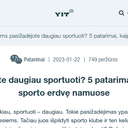
ems pasižadėjote daugiau sportuoti? 5 patarimai, ka
Patarimai
2023-01-22
749 peržiūros
e daugiau sportuoti? 5 patarimai
sporto erdvę namuose
kiau, sportuoti – daugiau. Tokie pasižadėjimas yp
siems. Tačiau juos išpildyti sporto klube ir ten kel