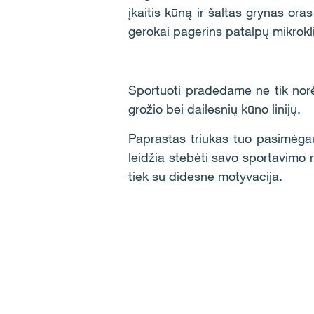
įkaitis kūną ir šaltas grynas ora
gerokai pagerins patalpų mikrokl
Sportuoti pradedame ne tik norė
grožio bei dailesnių kūno linijų.
Paprastas triukas tuo pasimėgauti
leidžia stebėti savo sportavimo 
tiek su didesne motyvacija.