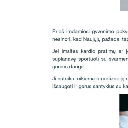
Prieš imdamiesi gyvenimo pokyči
nesinori, kad Naujųjų pažadai ta
Jei imsitės kardio pratimų ar jo
suplanavę sportuoti su svarmenim
gumos danga.
Ji suteiks reikiamą amortizaciją
išsaugoti ir gerus santykius su k