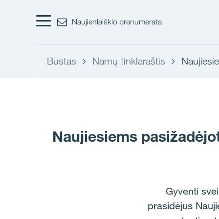
Naujienlaiškio prenumerata
Būstas
Namų tinklaraštis
Naujiesi
Naujiesiems pasižadėjot
Gyventi svei
prasidėjus Naujie