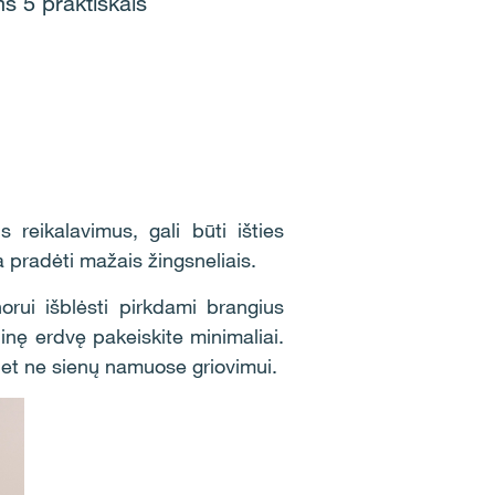
ms 5 praktiškais
 reikalavimus, gali būti išties
a pradėti mažais žingsneliais.
orui išblėsti pirkdami brangius
nę erdvę pakeiskite minimaliai.
 bet ne sienų namuose griovimui.